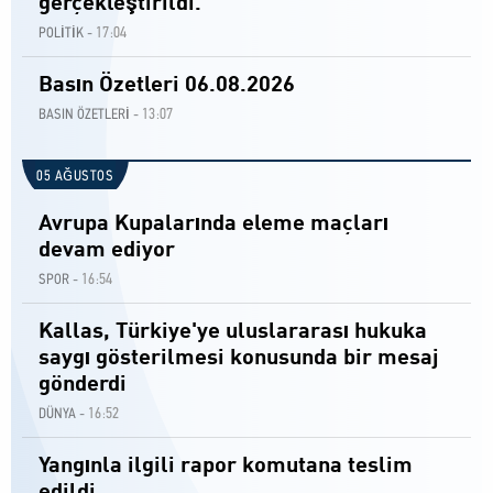
gerçekleştirildi.
17:04
POLİTİK -
Basın Özetleri 06.08.2026
13:07
BASIN ÖZETLERİ -
05 AĞUSTOS
Avrupa Kupalarında eleme maçları
devam ediyor
16:54
SPOR -
Kallas, Türkiye'ye uluslararası hukuka
saygı gösterilmesi konusunda bir mesaj
gönderdi
16:52
DÜNYA -
Yangınla ilgili rapor komutana teslim
edildi