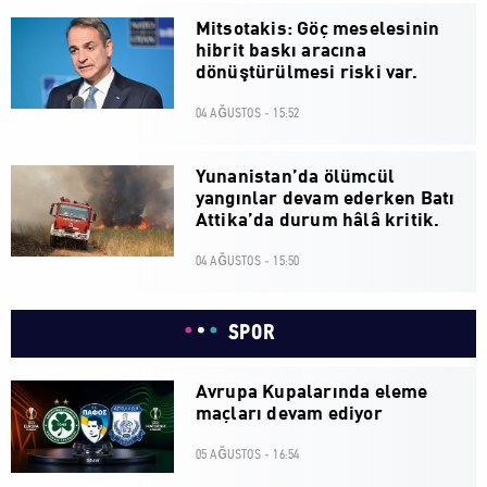
Mitsotakis: Göç meselesinin
hibrit baskı aracına
dönüştürülmesi riski var.
04 AĞUSTOS - 15:52
Yunanistan’da ölümcül
yangınlar devam ederken Batı
Attika’da durum hâlâ kritik.
04 AĞUSTOS - 15:50
SPOR
Avrupa Kupalarında eleme
maçları devam ediyor
05 AĞUSTOS - 16:54