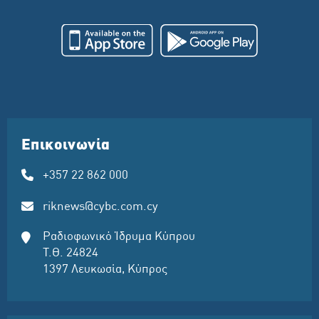
Επικοινωνία
+357 22 862 000
riknews@cybc.com.cy
Ραδιοφωνικό Ίδρυμα Κύπρου
Τ.Θ. 24824
1397 Λευκωσία, Κύπρος