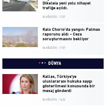
Dikeleia yeni yolu nihayet
trafiğe açıldı.
06 AĞUSTOS - 17:07
Kalo Chorio’da yangın: Palmas
raporunu aldı – Ceza
soruşturmasını bekliyor
06 AĞUSTOS - 17:07
DÜNYA
Kallas, Türkiye'ye
uluslararası hukuka saygı
gösterilmesi konusunda bir
mesaj gönderdi
05 AĞUSTOS - 16:52