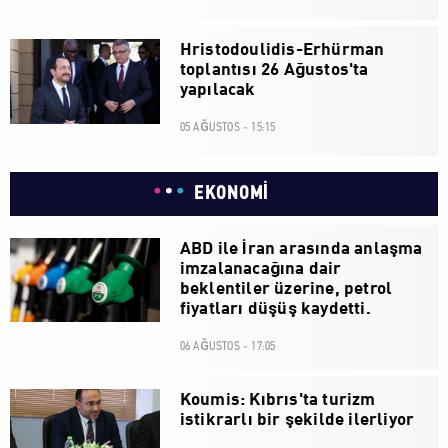
Hristodoulidis-Erhürman
toplantısı 26 Ağustos'ta
yapılacak
05 AĞUSTOS - 15:15
EKONOMİ
ABD ile İran arasında anlaşma
imzalanacağına dair
beklentiler üzerine, petrol
fiyatları düşüş kaydetti.
06 AĞUSTOS - 17:05
Koumis: Kıbrıs'ta turizm
istikrarlı bir şekilde ilerliyor