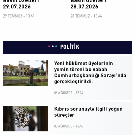
Basın Özetleri
Basın Özetleri
29.07.2026
28.07.2026
29 TEMMUZ - 13:44
28 TEMMUZ - 13:44
POLİTİK
Yeni hükümet üyelerinin
yemin töreni bu sabah
Cumhurbaşkanlığı Sarayı’nda
gerçekleştirildi.
06 AĞUSTOS - 17:04
Kıbrıs sorunuyla ilgili yoğun
süreçler
05 AĞUSTOS - 16:46