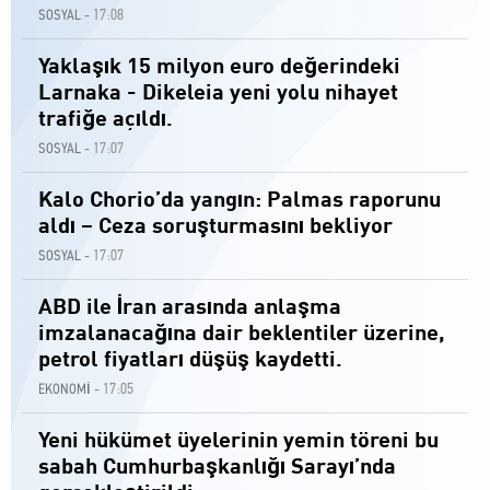
17:08
SOSYAL -
Yaklaşık 15 milyon euro değerindeki
Larnaka - Dikeleia yeni yolu nihayet
trafiğe açıldı.
17:07
SOSYAL -
Kalo Chorio’da yangın: Palmas raporunu
aldı – Ceza soruşturmasını bekliyor
17:07
SOSYAL -
ABD ile İran arasında anlaşma
imzalanacağına dair beklentiler üzerine,
petrol fiyatları düşüş kaydetti.
17:05
EKONOMİ -
Yeni hükümet üyelerinin yemin töreni bu
sabah Cumhurbaşkanlığı Sarayı’nda