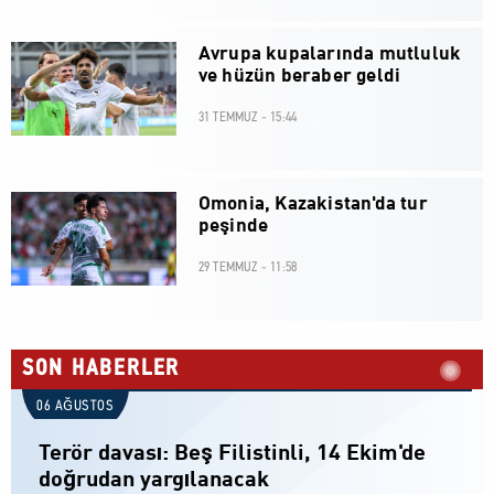
Avrupa kupalarında mutluluk
ve hüzün beraber geldi
31 TEMMUZ - 15:44
Omonia, Kazakistan'da tur
peşinde
29 TEMMUZ - 11:58
SON HABERLER
06 AĞUSTOS
Terör davası: Beş Filistinli, 14 Ekim'de
doğrudan yargılanacak