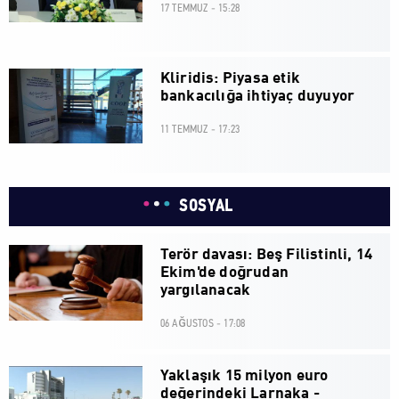
17 TEMMUZ - 15:28
Kliridis: Piyasa etik
bankacılığa ihtiyaç duyuyor
11 TEMMUZ - 17:23
SOSYAL
Terör davası: Beş Filistinli, 14
Ekim'de doğrudan
yargılanacak
06 AĞUSTOS - 17:08
Yaklaşık 15 milyon euro
değerindeki Larnaka -