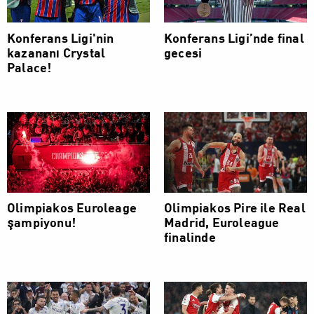
Konferans Ligi'nin
Konferans Ligi’nde final
kazananı Crystal
gecesi
Palace!
Olimpiakos Euroleage
Olimpiakos Pire ile Real
şampiyonu!
Madrid, Euroleague
finalinde