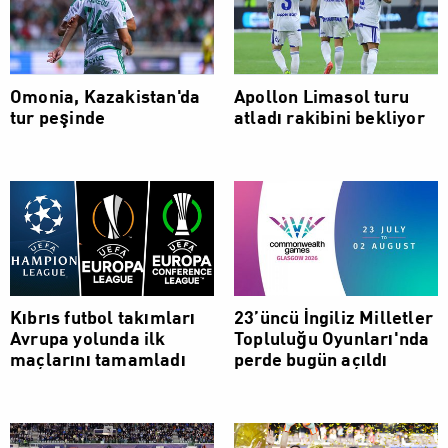
Omonia, Kazakistan'da
Apollon Limasol turu
tur peşinde
atladı rakibini bekliyor
Kıbrıs futbol takımları
23’üncü İngiliz Milletler
Avrupa yolunda ilk
Topluluğu Oyunları'nda
maçlarını tamamladı
perde bugün açıldı