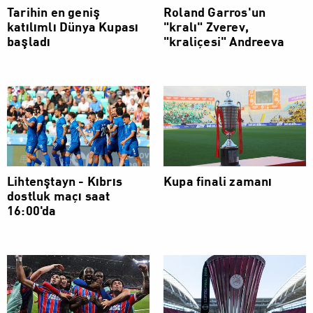
Tarihin en geniş
Roland Garros'un
katılımlı Dünya Kupası
"kralı" Zverev,
başladı
"kraliçesi" Andreeva
Lihtenştayn - Kıbrıs
Kupa finali zamanı
dostluk maçı saat
16:00'da