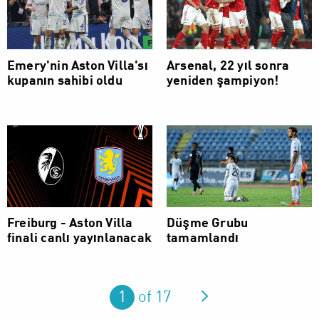
Emery'nin Aston Villa'sı
Arsenal, 22 yıl sonra
kupanın sahibi oldu
yeniden şampiyon!
Freiburg - Aston Villa
Düşme Grubu
finali canlı yayınlanacak
tamamlandı
You are on page
1
of 17
Next page