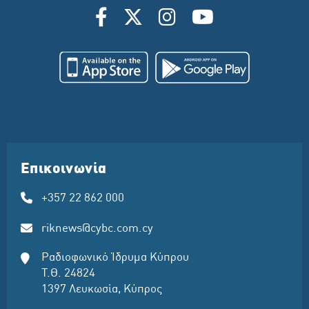
Επικοινωνία
+357 22 862 000
riknews@cybc.com.cy
Ραδιοφωνικό Ίδρυμα Κύπρου
Τ.Θ. 24824
1397 Λευκωσία, Κύπρος