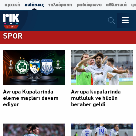
αρχική
ειδήσεις
τηλεόραση
ραδιόφωνο
αθλητικά
ψ
SPOR
Avrupa Kupalarında
Avrupa kupalarında
eleme maçları devam
mutluluk ve hüzün
ediyor
beraber geldi