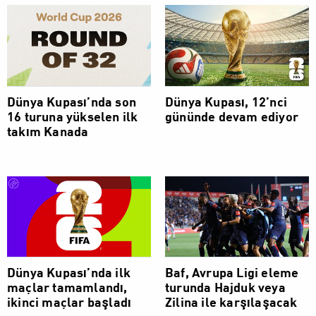
Dünya Kupası’nda son
Dünya Kupası, 12’nci
16 turuna yükselen ilk
gününde devam ediyor
takım Kanada
Dünya Kupası’nda ilk
Baf, Avrupa Ligi eleme
maçlar tamamlandı,
turunda Hajduk veya
ikinci maçlar başladı
Zilina ile karşılaşacak