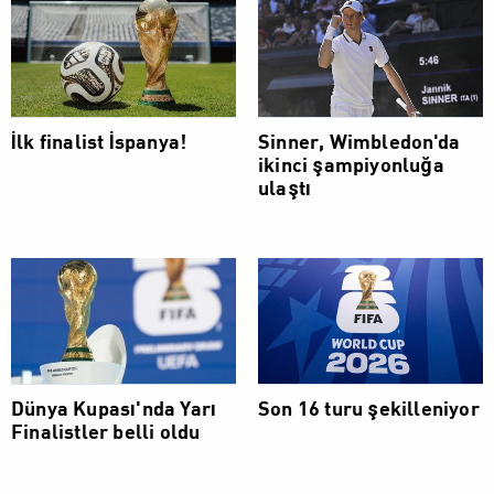
İlk finalist İspanya!
Sinner, Wimbledon'da
ikinci şampiyonluğa
ulaştı
Dünya Kupası'nda Yarı
Son 16 turu şekilleniyor
Finalistler belli oldu