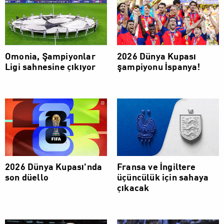
Omonia, Şampiyonlar
2026 Dünya Kupası
Ligi sahnesine çıkıyor
şampiyonu İspanya!
2026 Dünya Kupası'nda
Fransa ve İngiltere
son düello
üçüncülük için sahaya
çıkacak