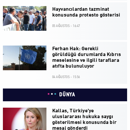
Hayvancılardan tazminat
konusunda protesto gösterisi
05 AĞUSTOS - 16:47
Ferhan Hak: Gerekli
görüldüğü durumlarda Kıbrıs
meselesine ve ilgili taraflara
atıfta bulunuluyor
04 AĞUSTOS - 15:56
DÜNYA
Kallas, Türkiye'ye
uluslararası hukuka saygı
gösterilmesi konusunda bir
mesaj gönderdi