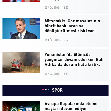
05 AĞUSTOS - 16:52
Mitsotakis: Göç meselesinin
hibrit baskı aracına
dönüştürülmesi riski var.
04 AĞUSTOS - 15:52
Yunanistan’da ölümcül
yangınlar devam ederken Batı
Attika’da durum hâlâ kritik.
04 AĞUSTOS - 15:50
SPOR
Avrupa Kupalarında eleme
maçları devam ediyor