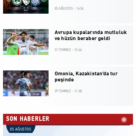
05 AĞUSTOS - 16:54
Avrupa kupalarında mutluluk
ve hüzün beraber geldi
31 TEMMUZ - 15:44
Omonia, Kazakistan'da tur
peşinde
29 TEMMUZ - 11:58
SON HABERLER
05 AĞUSTOS