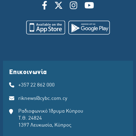
Επικοινωνία
+357 22 862 000
riknews@cybc.com.cy
Ραδιοφωνικό Ίδρυμα Κύπρου
Τ.Θ. 24824
1397 Λευκωσία, Κύπρος