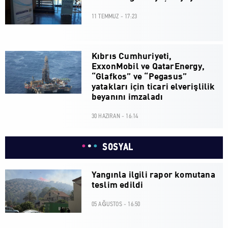
11 TEMMUZ - 17:23
Kıbrıs Cumhuriyeti,
ExxonMobil ve QatarEnergy,
“Glafkos” ve “Pegasus”
yatakları için ticari elverişlilik
beyanını imzaladı
30 HAZIRAN - 16:14
SOSYAL
Yangınla ilgili rapor komutana
teslim edildi
05 AĞUSTOS - 16:50