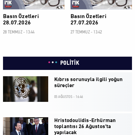
Basın Özetleri
Basın Özetleri
28.07.2026
27.07.2026
28 TEMMUZ - 13:44
27 TEMMUZ - 13:42
POLİTİK
Kıbrıs sorunuyla ilgili yoğun
süreçler
05 AĞUSTOS - 16:46
Hristodoulidis-Erhürman
toplantısı 26 Ağustos'ta
yapılacak