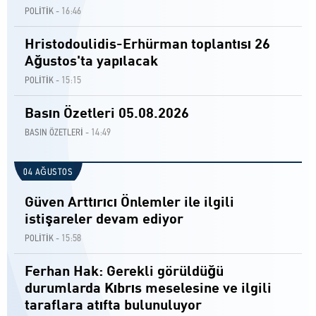
16:46
POLİTİK -
Hristodoulidis-Erhürman toplantısı 26
Ağustos'ta yapılacak
15:15
POLİTİK -
Basın Özetleri 05.08.2026
14:49
BASIN ÖZETLERİ -
04 AĞUSTOS
Güven Arttırıcı Önlemler ile ilgili
istişareler devam ediyor
15:58
POLİTİK -
Ferhan Hak: Gerekli görüldüğü
durumlarda Kıbrıs meselesine ve ilgili
taraflara atıfta bulunuluyor