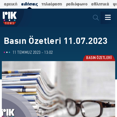
αρχική
ειδήσεις
τηλεόραση
ραδιόφωνο
αθλητικά
ψ
Basın Özetleri 11.07.2023
11 TEMMUZ 2023 - 13:02
BASIN ÖZETLERİ