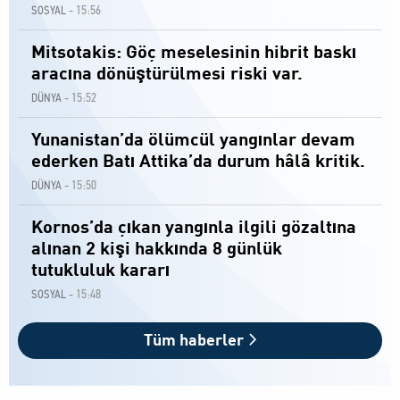
15:56
SOSYAL -
Mitsotakis: Göç meselesinin hibrit baskı
aracına dönüştürülmesi riski var.
15:52
DÜNYA -
Yunanistan’da ölümcül yangınlar devam
ederken Batı Attika’da durum hâlâ kritik.
15:50
DÜNYA -
Kornos’da çıkan yangınla ilgili gözaltına
alınan 2 kişi hakkında 8 günlük
tutukluluk kararı
15:48
SOSYAL -
Tüm haberler