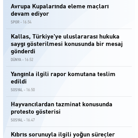
Avrupa Kupalarında eleme maçları
devam ediyor
16:54
SPOR -
Kallas, Türkiye'ye uluslararası hukuka
saygı gösterilmesi konusunda bir mesaj
gönderdi
16:52
DÜNYA -
Yangınla ilgili rapor komutana teslim
edildi
16:50
SOSYAL -
Hayvancılardan tazminat konusunda
protesto gösterisi
16:47
SOSYAL -
Kıbrıs sorunuyla ilgili yoğun süreçler