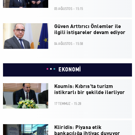
05 AĞUSTOS - 15:15
Güven Arttırıcı Önlemler ile
ilgili istişareler devam ediyor
04 AĞUSTOS - 15:58
EKONOMİ
Koumis: Kıbrıs'ta turizm
istikrarlı bir şekilde ilerliyor
17 TEMMUZ - 15:28
Kliridis: Piyasa etik
bankacılığa ihtiyaç duyuyor