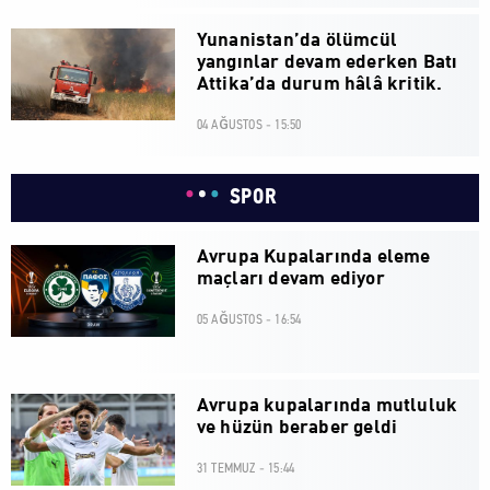
Yunanistan’da ölümcül
yangınlar devam ederken Batı
Attika’da durum hâlâ kritik.
04 AĞUSTOS - 15:50
SPOR
Avrupa Kupalarında eleme
maçları devam ediyor
05 AĞUSTOS - 16:54
Avrupa kupalarında mutluluk
ve hüzün beraber geldi
31 TEMMUZ - 15:44