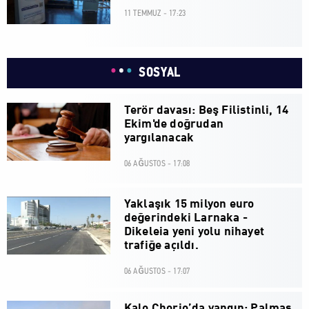
11 TEMMUZ - 17:23
SOSYAL
Terör davası: Beş Filistinli, 14
Ekim'de doğrudan
yargılanacak
06 AĞUSTOS - 17:08
Yaklaşık 15 milyon euro
değerindeki Larnaka -
Dikeleia yeni yolu nihayet
trafiğe açıldı.
06 AĞUSTOS - 17:07
Kalo Chorio’da yangın: Palmas