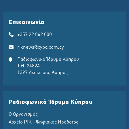
Επικοινωνία
+357 22 862 000
riknews@cybc.com.cy
Ραδιοφωνικό Ίδρυμα Κύπρου
Τ.Θ. 24824
1397 Λευκωσία, Κύπρος
Ραδιοφωνικό Ίδρυμα Κύπρου
Ο Οργανισμός
Αρχείο ΡΙΚ - Ψηφιακός Ηρόδοτος