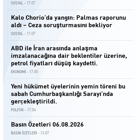
17:07
SOSYAL -
Kalo Chorio’da yangın: Palmas raporunu
aldı – Ceza soruşturmasını bekliyor
17:07
SOSYAL -
ABD ile İran arasında anlaşma
imzalanacağına dair beklentiler üzerine,
petrol fiyatları düşüş kaydetti.
17:05
EKONOMİ -
Yeni hükümet üyelerinin yemin töreni bu
sabah Cumhurbaşkanlığı Sarayı’nda
gerçekleştirildi.
17:04
POLİTİK -
Basın Özetleri 06.08.2026
13:07
BASIN ÖZETLERİ -