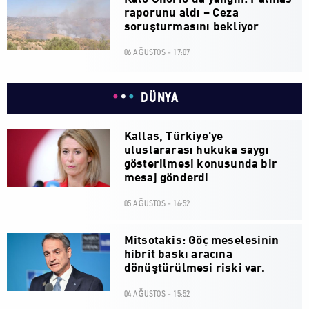
raporunu aldı – Ceza
soruşturmasını bekliyor
06 AĞUSTOS - 17:07
DÜNYA
Kallas, Türkiye'ye
uluslararası hukuka saygı
gösterilmesi konusunda bir
mesaj gönderdi
05 AĞUSTOS - 16:52
Mitsotakis: Göç meselesinin
hibrit baskı aracına
dönüştürülmesi riski var.
04 AĞUSTOS - 15:52