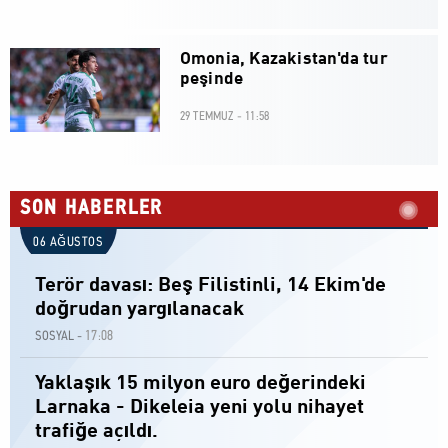
Omonia, Kazakistan'da tur
peşinde
29 TEMMUZ - 11:58
SON HABERLER
06 AĞUSTOS
Terör davası: Beş Filistinli, 14 Ekim'de
doğrudan yargılanacak
17:08
SOSYAL -
Yaklaşık 15 milyon euro değerindeki
Larnaka - Dikeleia yeni yolu nihayet
trafiğe açıldı.