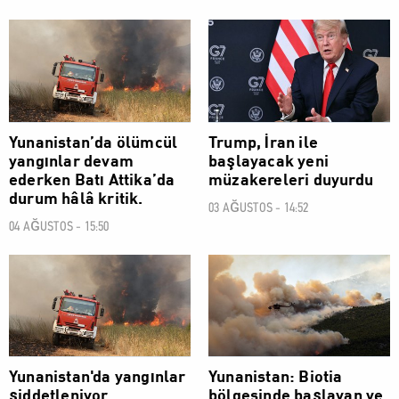
DÜNYA
DÜNYA
Yunanistan’da ölümcül
Trump, İran ile
yangınlar devam
başlayacak yeni
ederken Batı Attika’da
müzakereleri duyurdu
durum hâlâ kritik.
03 AĞUSTOS - 14:52
04 AĞUSTOS - 15:50
DÜNYA
DÜNYA
Yunanistan'da yangınlar
Yunanistan: Biotia
şiddetleniyor
bölgesinde başlayan ve