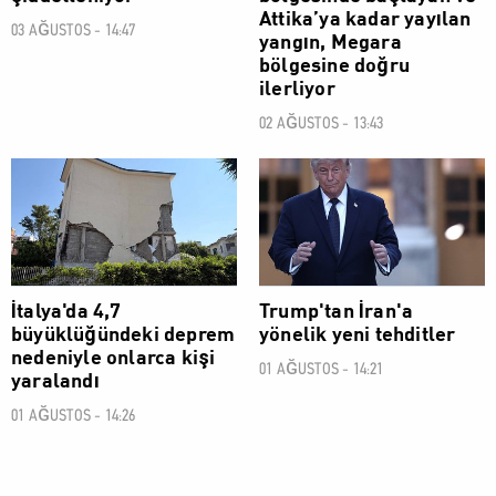
Attika’ya kadar yayılan
03 AĞUSTOS - 14:47
yangın, Megara
bölgesine doğru
ilerliyor
02 AĞUSTOS - 13:43
DÜNYA
DÜNYA
İtalya'da 4,7
Trump'tan İran'a
büyüklüğündeki deprem
yönelik yeni tehditler
nedeniyle onlarca kişi
01 AĞUSTOS - 14:21
yaralandı
01 AĞUSTOS - 14:26