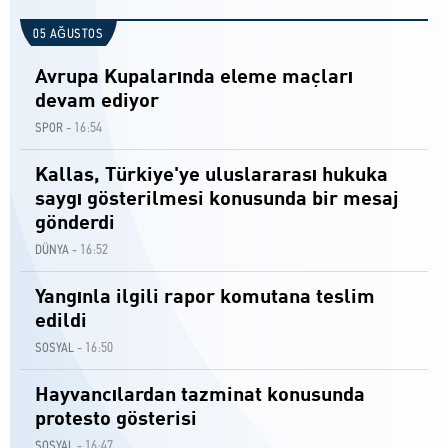
05 AĞUSTOS
Avrupa Kupalarında eleme maçları
devam ediyor
16:54
SPOR -
Kallas, Türkiye'ye uluslararası hukuka
saygı gösterilmesi konusunda bir mesaj
gönderdi
16:52
DÜNYA -
Yangınla ilgili rapor komutana teslim
edildi
16:50
SOSYAL -
Hayvancılardan tazminat konusunda
protesto gösterisi
16:47
SOSYAL -