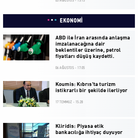
05 AĞUSTOS - 15:15
EKONOMİ
ABD ile İran arasında anlaşma
imzalanacağına dair
beklentiler üzerine, petrol
fiyatları düşüş kaydetti.
06 AĞUSTOS - 17:05
Koumis: Kıbrıs'ta turizm
istikrarlı bir şekilde ilerliyor
17 TEMMUZ - 15:28
Kliridis: Piyasa etik
bankacılığa ihtiyaç duyuyor