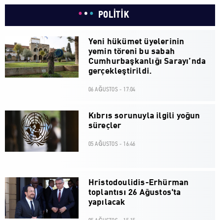
POLİTİK
Yeni hükümet üyelerinin
yemin töreni bu sabah
Cumhurbaşkanlığı Sarayı’nda
gerçekleştirildi.
06 AĞUSTOS - 17:04
Kıbrıs sorunuyla ilgili yoğun
süreçler
05 AĞUSTOS - 16:46
Hristodoulidis-Erhürman
toplantısı 26 Ağustos'ta
yapılacak