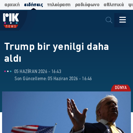
αρχική
ειδήσεις
τηλεόραση
ραδιόφωνο
αθλητικά
ψ
Trump bir yenilgi daha
aldı
05 HAZIRAN 2026 - 16:43
Son Güncelleme: 05 Haziran 2026 - 16:46
DÜNYA