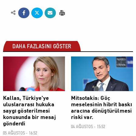
DAHA FAZLASINI GÖSTER
DÜNYA
DÜNYA
Kallas, Türkiye'ye
Mitsotakis: Göç
uluslararası hukuka
meselesinin hibrit baskı
saygı gösterilmesi
aracına dönüştürülmesi
konusunda bir mesaj
riski var.
gönderdi
04 AĞUSTOS - 15:52
05 AĞUSTOS - 16:52