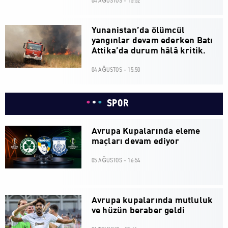
04 AĞUSTOS - 15:52
Yunanistan’da ölümcül
yangınlar devam ederken Batı
Attika’da durum hâlâ kritik.
04 AĞUSTOS - 15:50
SPOR
Avrupa Kupalarında eleme
maçları devam ediyor
05 AĞUSTOS - 16:54
Avrupa kupalarında mutluluk
ve hüzün beraber geldi