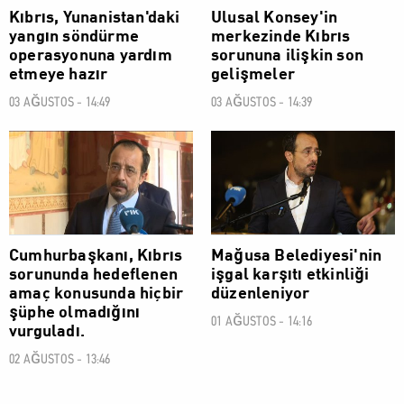
Kıbrıs, Yunanistan'daki
Ulusal Konsey'in
yangın söndürme
merkezinde Kıbrıs
operasyonuna yardım
sorununa ilişkin son
etmeye hazır
gelişmeler
03 AĞUSTOS - 14:49
03 AĞUSTOS - 14:39
POLİTİK
POLİTİK
Cumhurbaşkanı, Kıbrıs
Mağusa Belediyesi'nin
sorununda hedeflenen
işgal karşıtı etkinliği
amaç konusunda hiçbir
düzenleniyor
şüphe olmadığını
01 AĞUSTOS - 14:16
vurguladı.
02 AĞUSTOS - 13:46