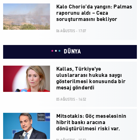
Kalo Chorio’da yangın: Palmas
raporunu aldı – Ceza
soruşturmasını bekliyor
06 AĞUSTOS - 17:07
DÜNYA
Kallas, Türkiye'ye
uluslararası hukuka saygı
gösterilmesi konusunda bir
mesaj gönderdi
05 AĞUSTOS - 16:52
Mitsotakis: Göç meselesinin
hibrit baskı aracına
dönüştürülmesi riski var.