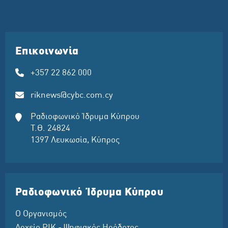
Επικοινωνία
+357 22 862 000
riknews@cybc.com.cy
Ραδιοφωνικό Ίδρυμα Κύπρου
Τ.Θ. 24824
1397 Λευκωσία, Κύπρος
Ραδιοφωνικό Ίδρυμα Κύπρου
Ο Οργανισμός