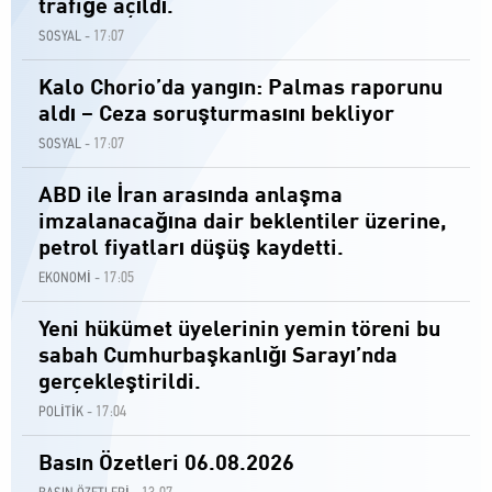
trafiğe açıldı.
17:07
SOSYAL -
Kalo Chorio’da yangın: Palmas raporunu
aldı – Ceza soruşturmasını bekliyor
17:07
SOSYAL -
ABD ile İran arasında anlaşma
imzalanacağına dair beklentiler üzerine,
petrol fiyatları düşüş kaydetti.
17:05
EKONOMİ -
Yeni hükümet üyelerinin yemin töreni bu
sabah Cumhurbaşkanlığı Sarayı’nda
gerçekleştirildi.
17:04
POLİTİK -
Basın Özetleri 06.08.2026