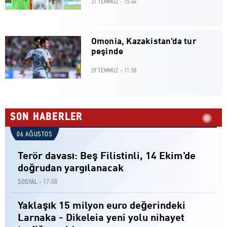
31 TEMMUZ - 15:44
Omonia, Kazakistan'da tur
peşinde
29 TEMMUZ - 11:58
SON HABERLER
06 AĞUSTOS
Terör davası: Beş Filistinli, 14 Ekim'de
doğrudan yargılanacak
17:08
SOSYAL -
Yaklaşık 15 milyon euro değerindeki
Larnaka - Dikeleia yeni yolu nihayet