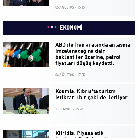
05 AĞUSTOS - 15:15
EKONOMİ
ABD ile İran arasında anlaşma
imzalanacağına dair
beklentiler üzerine, petrol
fiyatları düşüş kaydetti.
06 AĞUSTOS - 17:05
Koumis: Kıbrıs'ta turizm
istikrarlı bir şekilde ilerliyor
17 TEMMUZ - 15:28
Kliridis: Piyasa etik