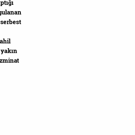
ptığı
ygulanan
 serbest
ahil
 yakın
azminat