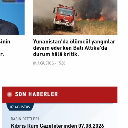
inin
Yunanistan’da ölümcül yangınlar
devam ederken Batı Attika’da
r.
durum hâlâ kritik.
04 AĞUSTOS - 15:50
SON HABERLER
07 AĞUSTOS
BASIN ÖZETLERİ
Kıbrıs Rum Gazetelerinden 07.08.2026