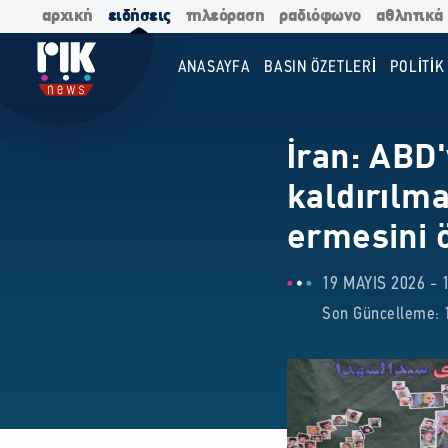
αρχική
ειδήσεις
τηλεόραση
ραδιόφωνο
αθλητικά
ANASAYFA
BASIN ÖZETLERİ
POLİTİK
İran: ABD'
kaldırılm
ermesini 
19 MAYIS 2026 - 
Son Güncelleme: 1