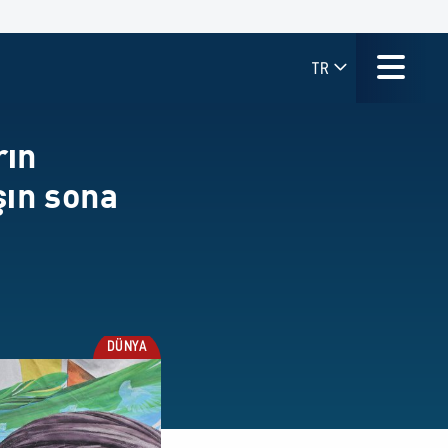
TR
rın
şın sona
DÜNYA