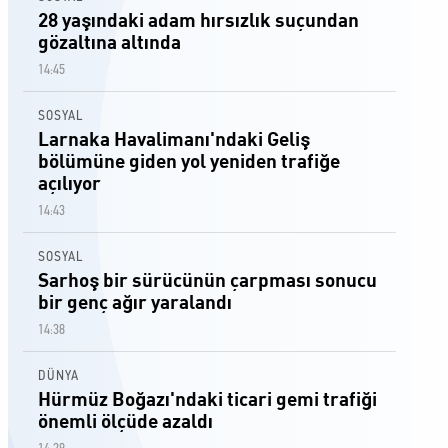
28 yaşındaki adam hırsızlık suçundan
gözaltına altında
14:45
SOSYAL
Larnaka Havalimanı'ndaki Geliş
bölümüne giden yol yeniden trafiğe
açılıyor
14:43
SOSYAL
Sarhoş bir sürücünün çarpması sonucu
bir genç ağır yaralandı
14:38
DÜNYA
Hürmüz Boğazı'ndaki ticari gemi trafiği
önemli ölçüde azaldı