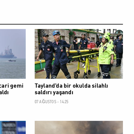
DÜNYA
DÜNYA
cari gemi
Tayland'da bir okulda silahlı
aldı
saldırı yaşandı
07 AĞUSTOS - 14:25
DÜNYA
DÜNYA