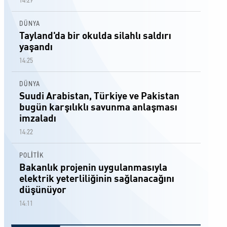
14:29
DÜNYA
Tayland'da bir okulda silahlı saldırı
yaşandı
14:25
DÜNYA
Suudi Arabistan, Türkiye ve Pakistan
bugün karşılıklı savunma anlaşması
imzaladı
14:22
POLİTİK
Bakanlık projenin uygulanmasıyla
elektrik yeterliliğinin sağlanacağını
düşünüyor
14:11