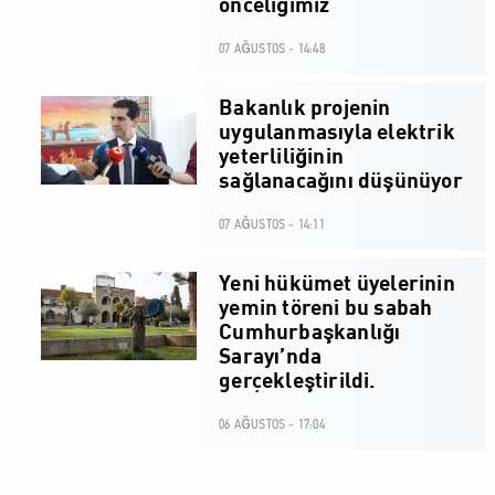
önceliğimiz
07 AĞUSTOS - 14:48
Bakanlık projenin
uygulanmasıyla elektrik
yeterliliğinin
sağlanacağını düşünüyor
07 AĞUSTOS - 14:11
Yeni hükümet üyelerinin
yemin töreni bu sabah
Cumhurbaşkanlığı
Sarayı’nda
gerçekleştirildi.
06 AĞUSTOS - 17:04