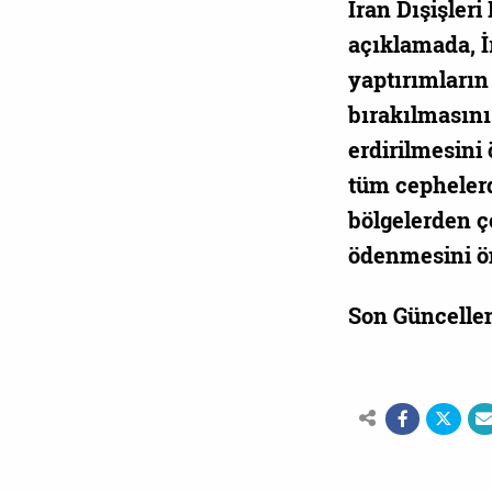
İran Dışişler
açıklamada, İ
yaptırımların
bırakılmasını
erdirilmesini
tüm cephelerd
bölgelerden ç
ödenmesini ön
Son Güncelle