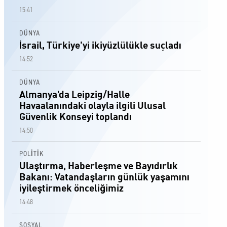
15:41
DÜNYA
İsrail, Türkiye'yi ikiyüzlülükle suçladı
14:52
DÜNYA
Almanya'da Leipzig/Halle
Havaalanındaki olayla ilgili Ulusal
Güvenlik Konseyi toplandı
14:50
POLİTİK
Ulaştırma, Haberleşme ve Bayıdırlık
Bakanı: Vatandaşların günlük yaşamını
iyileştirmek önceliğimiz
14:48
SOSYAL