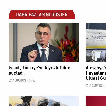
DAHA FAZLASINI GÖSTER
DÜNYA
İsrail, Türkiye'yi ikiyüzlülükle
Almanya'd
suçladı
Havaalanın
Ulusal Gü
07 AĞUSTOS - 14:52
07 AĞUSTOS - 
DÜNYA