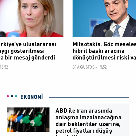
ürkiye'ye uluslararası
Mitsotakis: Göç meseles
ygı gösterilmesi
hibrit baskı aracına
 bir mesaj gönderdi
dönüştürülmesi riski va
16:52
04 AĞUSTOS - 15:52
EKONOMİ
ABD ile İran arasında
anlaşma imzalanacağına
dair beklentiler üzerine,
petrol fiyatları düşüş