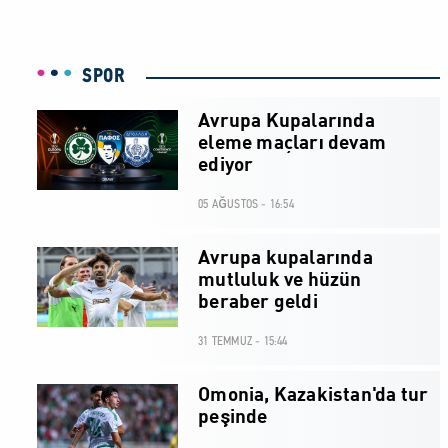
SPOR
Avrupa Kupalarında
eleme maçları devam
ediyor
05 AĞUSTOS - 16:54
Avrupa kupalarında
mutluluk ve hüzün
beraber geldi
31 TEMMUZ - 15:44
Omonia, Kazakistan'da tur
peşinde