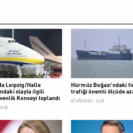
DÜNYA
a Leipzig/Halle
Hürmüz Boğazı'ndaki ti
daki olayla ilgili
trafiği önemli ölçüde az
venlik Konseyi toplandı
07 AĞUSTOS - 14:29
14:50
DÜNYA