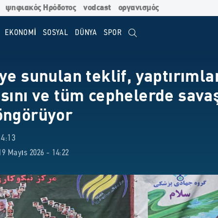
ψηφιακός Ηρόδοτος
vodcast
οργανισμός
EKONOMİ
SOSYAL
DÜNYA
SPOR
ye sunulan teklif, yaptırımla
asını ve tüm cephelerde sava
öngörüyor
14:13
9 Mayıs 2026 - 14:22