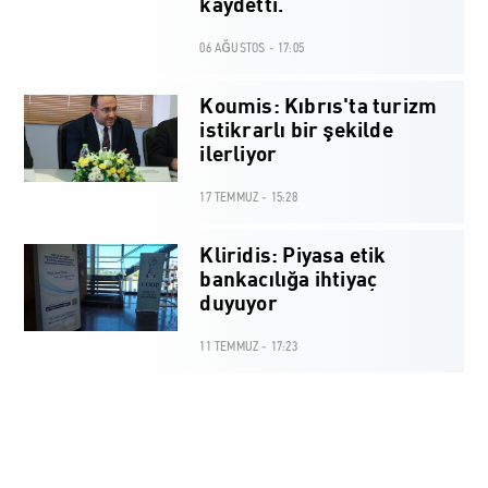
kaydetti.
06 AĞUSTOS - 17:05
Koumis: Kıbrıs'ta turizm
istikrarlı bir şekilde
ilerliyor
17 TEMMUZ - 15:28
Kliridis: Piyasa etik
bankacılığa ihtiyaç
duyuyor
11 TEMMUZ - 17:23