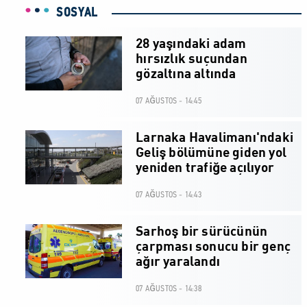
SOSYAL
28 yaşındaki adam
hırsızlık suçundan
gözaltına altında
07 AĞUSTOS - 14:45
Larnaka Havalimanı'ndaki
Geliş bölümüne giden yol
yeniden trafiğe açılıyor
07 AĞUSTOS - 14:43
Sarhoş bir sürücünün
çarpması sonucu bir genç
ağır yaralandı
07 AĞUSTOS - 14:38