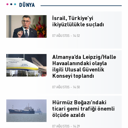
DÜNYA
İsrail, Türkiye'yi
ikiyüzlülükle suçladı
07 AĞUSTOS - 14:52
Almanya'da Leipzig/Halle
Havaalanındaki olayla
ilgili Ulusal Güvenlik
Konseyi toplandı
07 AĞUSTOS - 14:50
Hürmüz Boğazı'ndaki
ticari gemi trafiği önemli
ölçüde azaldı
07 AĞUSTOS - 14:29