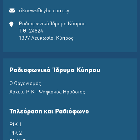
riknews@cybc.com.cy
Ραδιοφωνικό Ίδρυμα Κύπρου
Τ.Θ. 24824
1397 Λευκωσία, Κύπρος
Ραδιοφωνικό Ίδρυμα Κύπρου
Ο Οργανισμός
Αρχείο ΡΙΚ - Ψηφιακός Ηρόδοτος
Τηλεόραση και Ραδιόφωνο
ΡΙΚ 1
ΡΙΚ 2