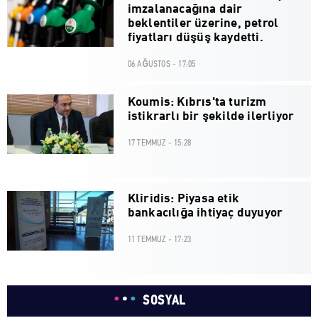
imzalanacağına dair
beklentiler üzerine, petrol
fiyatları düşüş kaydetti.
06 AĞUSTOS - 17:05
Koumis: Kıbrıs'ta turizm
istikrarlı bir şekilde ilerliyor
17 TEMMUZ - 15:28
Kliridis: Piyasa etik
bankacılığa ihtiyaç duyuyor
11 TEMMUZ - 17:23
SOSYAL