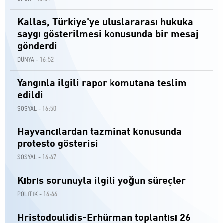
Kallas, Türkiye'ye uluslararası hukuka
saygı gösterilmesi konusunda bir mesaj
gönderdi
16:52
DÜNYA -
Yangınla ilgili rapor komutana teslim
edildi
16:50
SOSYAL -
Hayvancılardan tazminat konusunda
protesto gösterisi
16:47
SOSYAL -
Kıbrıs sorunuyla ilgili yoğun süreçler
16:46
POLİTİK -
Hristodoulidis-Erhürman toplantısı 26