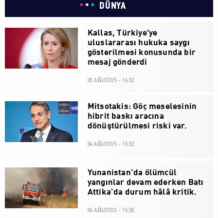
DÜNYA
Kallas, Türkiye'ye
uluslararası hukuka saygı
gösterilmesi konusunda bir
mesaj gönderdi
05 AĞUSTOS - 16:52
Mitsotakis: Göç meselesinin
hibrit baskı aracına
dönüştürülmesi riski var.
04 AĞUSTOS - 15:52
Yunanistan’da ölümcül
yangınlar devam ederken Batı
Attika’da durum hâlâ kritik.
04 AĞUSTOS - 15:50