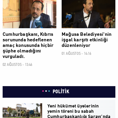
POLİTİK
POLİTİK
Cumhurbaşkanı, Kıbrıs
Mağusa Belediyesi'nin
sorununda hedeflenen
işgal karşıtı etkinliği
amaç konusunda hiçbir
düzenleniyor
şüphe olmadığını
01 AĞUSTOS - 14:16
vurguladı.
02 AĞUSTOS - 13:46
POLİTİK
Yeni hükümet üyelerinin
yemin töreni bu sabah
Cumhurbaşkanlığı Sarayı’nda