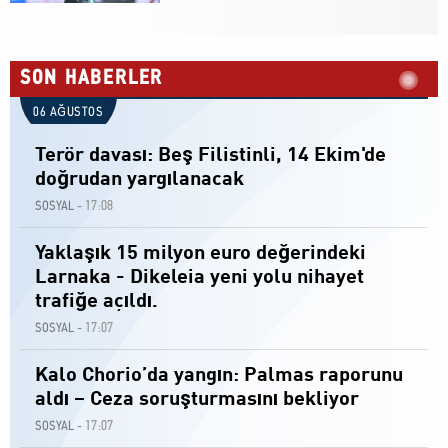
SON HABERLER
06 AĞUSTOS
Terör davası: Beş Filistinli, 14 Ekim'de
doğrudan yargılanacak
17:08
SOSYAL -
Yaklaşık 15 milyon euro değerindeki
Larnaka - Dikeleia yeni yolu nihayet
trafiğe açıldı.
17:07
SOSYAL -
Kalo Chorio’da yangın: Palmas raporunu
aldı – Ceza soruşturmasını bekliyor
17:07
SOSYAL -