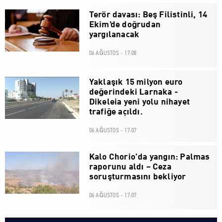
Terör davası: Beş Filistinli, 14
Ekim'de doğrudan
yargılanacak
06 AĞUSTOS - 17:08
Yaklaşık 15 milyon euro
değerindeki Larnaka -
Dikeleia yeni yolu nihayet
trafiğe açıldı.
06 AĞUSTOS - 17:07
Kalo Chorio’da yangın: Palmas
raporunu aldı – Ceza
soruşturmasını bekliyor
06 AĞUSTOS - 17:07