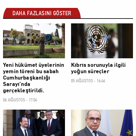
DAHA FAZLASINI GÖSTER
POLİTİK
POLİTİK
Yeni hükümet üyelerinin
Kıbrıs sorunuyla ilgili
yemin töreni bu sabah
yoğun süreçler
Cumhurbaşkanlığı
05 AĞUSTOS - 16:46
Sarayı’nda
gerçekleştirildi.
06 AĞUSTOS - 17:04
POLİTİK
POLİTİK