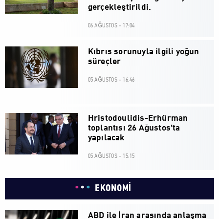
gerçekleştirildi.
06 AĞUSTOS - 17:04
Kıbrıs sorunuyla ilgili yoğun
süreçler
05 AĞUSTOS - 16:46
Hristodoulidis-Erhürman
toplantısı 26 Ağustos'ta
yapılacak
05 AĞUSTOS - 15:15
EKONOMİ
ABD ile İran arasında anlaşma