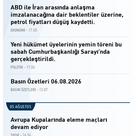
ABD ile İran arasında anlaşma
imzalanacağına dair beklentiler üzerine,
petrol fiyatları düşüş kaydetti.
17:05
EKONOMİ -
Yeni hükümet üyelerinin yemin töreni bu
sabah Cumhurbaşkanlığı Sarayı’nda
gerçekleştirildi.
17:04
POLİTİK -
Basın Özetleri 06.08.2026
13:07
BASIN ÖZETLERİ -
05 AĞUSTOS
Avrupa Kupalarında eleme maçları
devam ediyor
16:54
SPOR -