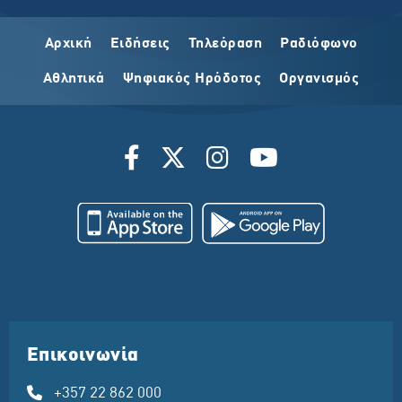
Αρχική
Ειδήσεις
Τηλεόραση
Ραδιόφωνο
Αθλητικά
Ψηφιακός Ηρόδοτος
Οργανισμός
Επικοινωνία
+357 22 862 000