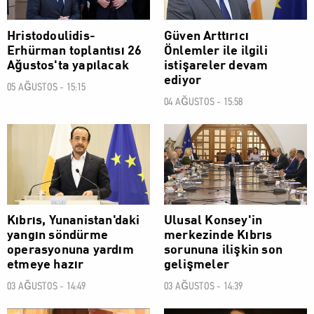
Hristodoulidis-
Güven Arttırıcı
Erhürman toplantısı 26
Önlemler ile ilgili
Ağustos'ta yapılacak
istişareler devam
ediyor
05 AĞUSTOS - 15:15
04 AĞUSTOS - 15:58
POLİTİK
POLİTİK
Kıbrıs, Yunanistan'daki
Ulusal Konsey'in
yangın söndürme
merkezinde Kıbrıs
operasyonuna yardım
sorununa ilişkin son
etmeye hazır
gelişmeler
03 AĞUSTOS - 14:49
03 AĞUSTOS - 14:39