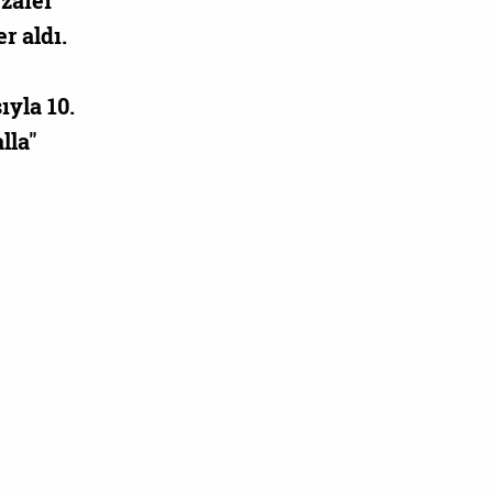
 zafer
r aldı.
ıyla 10.
lla"