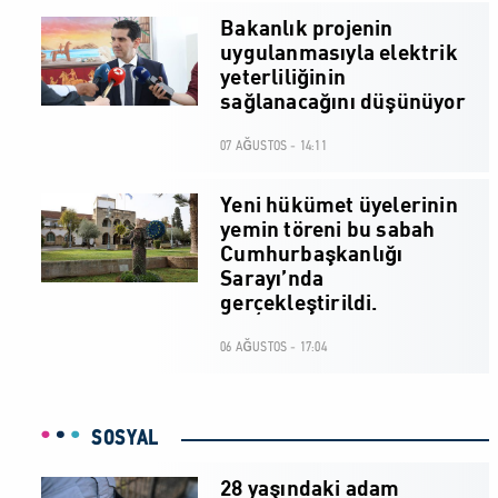
Bakanlık projenin
uygulanmasıyla elektrik
yeterliliğinin
sağlanacağını düşünüyor
07 AĞUSTOS - 14:11
Yeni hükümet üyelerinin
yemin töreni bu sabah
Cumhurbaşkanlığı
Sarayı’nda
gerçekleştirildi.
06 AĞUSTOS - 17:04
SOSYAL
28 yaşındaki adam