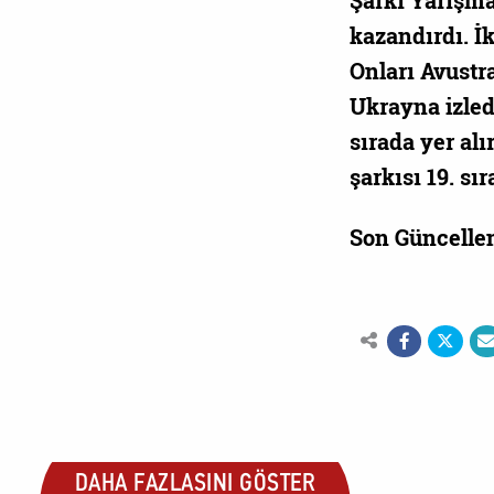
Şarkı Yarışmas
kazandırdı. İk
Onları Avustr
Ukrayna izledi
sırada yer alı
şarkısı 19. sır
Son Güncelle
DAHA FAZLASINI GÖSTER