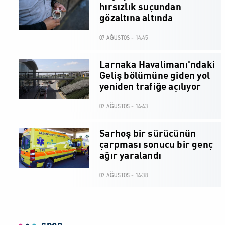
hırsızlık suçundan
gözaltına altında
07 AĞUSTOS - 14:45
Larnaka Havalimanı'ndaki
Geliş bölümüne giden yol
yeniden trafiğe açılıyor
07 AĞUSTOS - 14:43
Sarhoş bir sürücünün
çarpması sonucu bir genç
ağır yaralandı
07 AĞUSTOS - 14:38