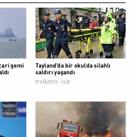
DÜNYA
DÜNYA
cari gemi
Tayland'da bir okulda silahlı
aldı
saldırı yaşandı
07 AĞUSTOS - 14:25
DÜNYA
DÜNYA