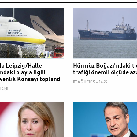
DÜNYA
a Leipzig/Halle
Hürmüz Boğazı'ndaki ti
daki olayla ilgili
trafiği önemli ölçüde az
venlik Konseyi toplandı
07 AĞUSTOS - 14:29
14:50
DÜNYA