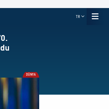
TR
0.
ldu
DÜNYA