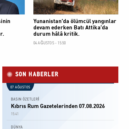
inin
Yunanistan’da ölümcül yangınlar
devam ederken Batı Attika’da
r.
durum hâlâ kritik.
04 AĞUSTOS - 15:50
SON HABERLER
07 AĞUSTOS
BASIN ÖZETLERİ
Kıbrıs Rum Gazetelerinden 07.08.2026
15:41
DÜNYA