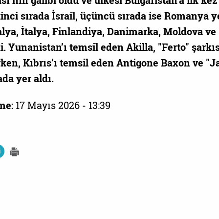
ı’nın galibi oldu ve ülkesi Bulgaristan’a ilk kez
inci sırada İsrail, üçüncü sırada ise Romanya ye
alya, İtalya, Finlandiya, Danimarka, Moldova ve
. Yunanistan’ı temsil eden Akilla, "Ferto" şarkıs
rken, Kıbrıs’ı temsil eden Antigone Baxon ve "Ja
ada yer aldı.
me:
17 Mayıs 2026 - 13:39