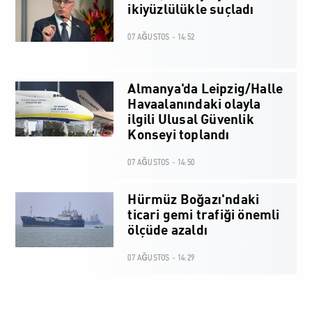
ikiyüzlülükle suçladı
07 AĞUSTOS - 14:52
Almanya'da Leipzig/Halle
Havaalanındaki olayla
ilgili Ulusal Güvenlik
Konseyi toplandı
07 AĞUSTOS - 14:50
Hürmüz Boğazı'ndaki
ticari gemi trafiği önemli
ölçüde azaldı
07 AĞUSTOS - 14:29