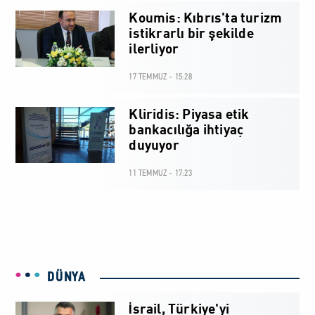
Koumis: Kıbrıs'ta turizm
istikrarlı bir şekilde
ilerliyor
17 TEMMUZ - 15:28
Kliridis: Piyasa etik
bankacılığa ihtiyaç
duyuyor
11 TEMMUZ - 17:23
DÜNYA
İsrail, Türkiye'yi