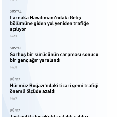
SOSYAL
Larnaka Havalimanı'ndaki Geliş
bölümüne giden yol yeniden trafiğe
açılıyor
14:43
SOSYAL
Sarhoş bir sürücünün çarpması sonucu
bir genç ağır yaralandı
14:38
DÜNYA
Hürmüz Boğazı'ndaki ticari gemi trafiği
önemli ölçüde azaldı
14:29
DÜNYA