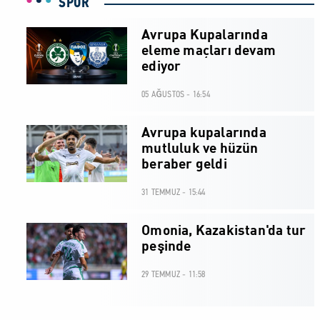
SPOR
Avrupa Kupalarında
eleme maçları devam
ediyor
05 AĞUSTOS - 16:54
Avrupa kupalarında
mutluluk ve hüzün
beraber geldi
31 TEMMUZ - 15:44
Omonia, Kazakistan'da tur
peşinde
29 TEMMUZ - 11:58