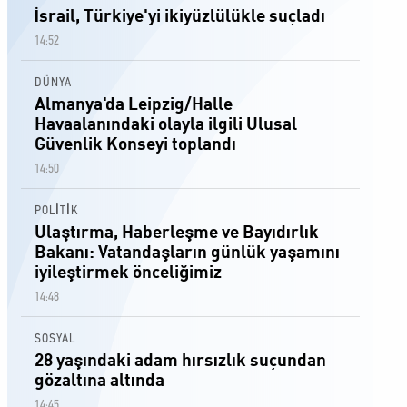
İsrail, Türkiye'yi ikiyüzlülükle suçladı
14:52
DÜNYA
Almanya'da Leipzig/Halle
Havaalanındaki olayla ilgili Ulusal
Güvenlik Konseyi toplandı
14:50
POLİTİK
Ulaştırma, Haberleşme ve Bayıdırlık
Bakanı: Vatandaşların günlük yaşamını
iyileştirmek önceliğimiz
14:48
SOSYAL
28 yaşındaki adam hırsızlık suçundan
gözaltına altında
14:45