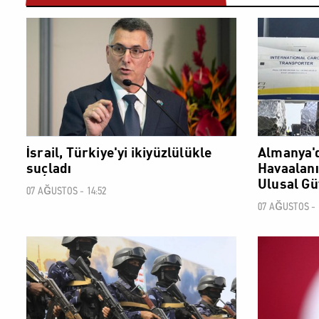
DÜNYA
İsrail, Türkiye'yi ikiyüzlülükle
Almanya'd
suçladı
Havaalanın
Ulusal Gü
07 AĞUSTOS - 14:52
07 AĞUSTOS - 
DÜNYA