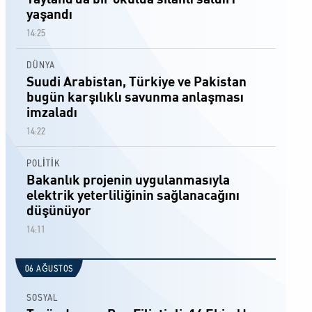
Tayland'da bir okulda silahlı saldırı
yaşandı
14:25
DÜNYA
Suudi Arabistan, Türkiye ve Pakistan
bugün karşılıklı savunma anlaşması
imzaladı
14:22
POLİTİK
Bakanlık projenin uygulanmasıyla
elektrik yeterliliğinin sağlanacağını
düşünüyor
14:11
06 AĞUSTOS
SOSYAL