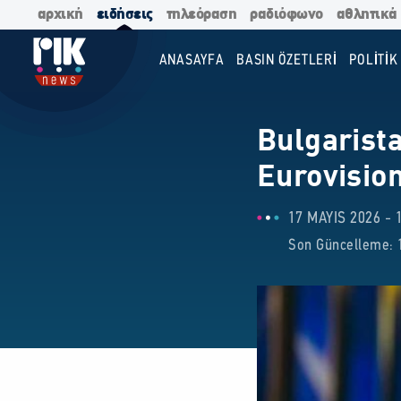
αρχική
ειδήσεις
τηλεόραση
ραδιόφωνο
αθλητικά
ANASAYFA
BASIN ÖZETLERİ
POLİTİK
Bulgarista
Eurovision
17 MAYIS 2026 - 
Son Güncelleme: 1