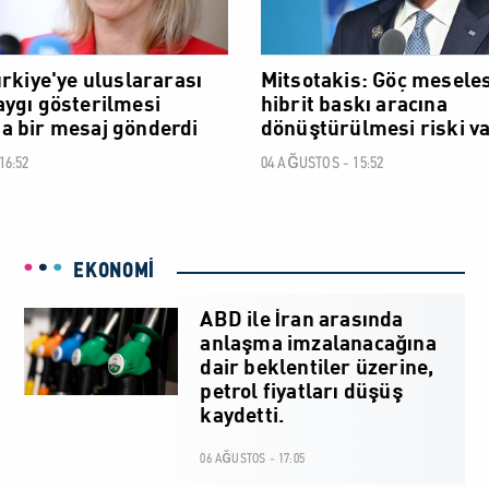
ürkiye'ye uluslararası
Mitsotakis: Göç meseles
ygı gösterilmesi
hibrit baskı aracına
 bir mesaj gönderdi
dönüştürülmesi riski va
16:52
04 AĞUSTOS - 15:52
EKONOMİ
ABD ile İran arasında
anlaşma imzalanacağına
dair beklentiler üzerine,
petrol fiyatları düşüş
kaydetti.
06 AĞUSTOS - 17:05