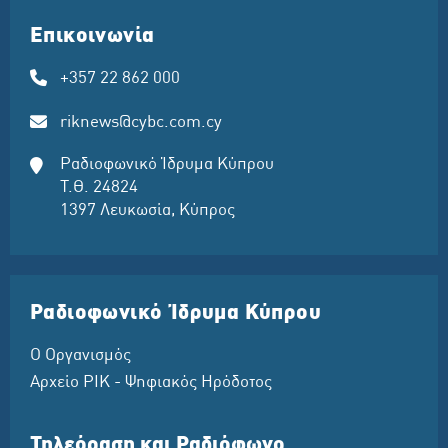
Επικοινωνία
+357 22 862 000
riknews@cybc.com.cy
Ραδιοφωνικό Ίδρυμα Κύπρου
Τ.Θ. 24824
1397 Λευκωσία, Κύπρος
Ραδιοφωνικό Ίδρυμα Κύπρου
Ο Οργανισμός
Αρχείο ΡΙΚ - Ψηφιακός Ηρόδοτος
Τηλεόραση και Ραδιόφωνο