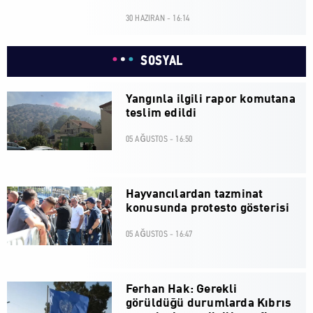
30 HAZIRAN - 16:14
SOSYAL
Yangınla ilgili rapor komutana
teslim edildi
05 AĞUSTOS - 16:50
Hayvancılardan tazminat
konusunda protesto gösterisi
05 AĞUSTOS - 16:47
Ferhan Hak: Gerekli
görüldüğü durumlarda Kıbrıs