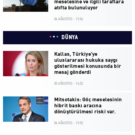
meselesine ve ilgili taraflara
atıfta bulunuluyor
04 AĞUSTOS - 15:56
DÜNYA
Kallas, Türkiye'ye
uluslararası hukuka saygı
gösterilmesi konusunda bir
mesaj gönderdi
05 AĞUSTOS - 16:52
Mitsotakis: Göç meselesinin
hibrit baskı aracına
dönüştürülmesi riski var.
04 AĞUSTOS - 15:52