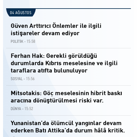
04 AĞUSTOS
Güven Arttırıcı Önlemler ile ilgili
istişareler devam ediyor
15:58
POLİTİK -
Ferhan Hak: Gerekli görüldüğü
durumlarda Kıbrıs meselesine ve ilgili
taraflara atıfta bulunuluyor
15:56
SOSYAL -
Mitsotakis: Göç meselesinin hibrit baskı
aracına dönüştürülmesi riski var.
15:52
DÜNYA -
Yunanistan’da ölümcül yangınlar devam
ederken Batı Attika’da durum hâlâ kritik.