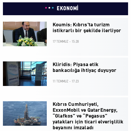
EKONOMİ
Koumis: Kıbrıs'ta turizm
istikrarlı bir şekilde ilerliyor
17 TEMMUZ - 15:28
Kliridis: Piyasa etik
bankacılığa ihtiyaç duyuyor
11 TEMMUZ - 17:23
Kıbrıs Cumhuriyeti,
ExxonMobil ve QatarEnergy,
“Glafkos” ve “Pegasus”
yatakları için ticari elverişlilik
beyanını imzaladı