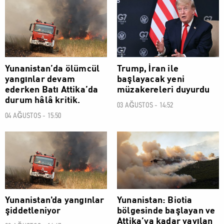
DÜNYA
DÜNYA
Yunanistan’da ölümcül
Trump, İran ile
yangınlar devam
başlayacak yeni
ederken Batı Attika’da
müzakereleri duyurdu
durum hâlâ kritik.
03 AĞUSTOS - 14:52
04 AĞUSTOS - 15:50
DÜNYA
DÜNYA
Yunanistan'da yangınlar
Yunanistan: Biotia
şiddetleniyor
bölgesinde başlayan ve
Attika’ya kadar yayılan