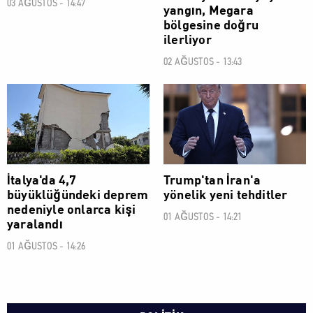
03 AĞUSTOS - 14:47
yangın, Megara
bölgesine doğru
ilerliyor
02 AĞUSTOS - 13:43
DÜNYA
DÜNYA
İtalya'da 4,7
Trump'tan İran'a
büyüklüğündeki deprem
yönelik yeni tehditler
nedeniyle onlarca kişi
01 AĞUSTOS - 14:21
yaralandı
01 AĞUSTOS - 14:26