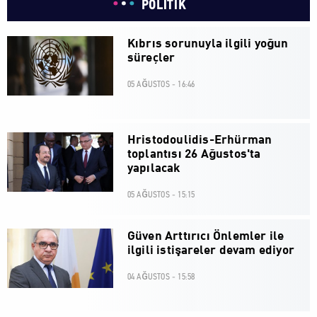
POLİTİK
Kıbrıs sorunuyla ilgili yoğun
süreçler
05 AĞUSTOS - 16:46
Hristodoulidis-Erhürman
toplantısı 26 Ağustos'ta
yapılacak
05 AĞUSTOS - 15:15
Güven Arttırıcı Önlemler ile
ilgili istişareler devam ediyor
04 AĞUSTOS - 15:58