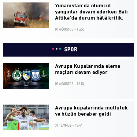
Yunanistan’da ölümcül
yangınlar devam ederken Batı
Attika’da durum hâlâ kritik.
04 AĞUSTOS - 15:50
SPOR
Avrupa Kupalarında eleme
maçları devam ediyor
05 AĞUSTOS - 16:54
Avrupa kupalarında mutluluk
ve hüzün beraber geldi
31 TEMMUZ - 15:44