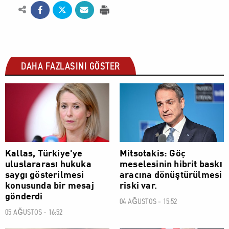
DAHA FAZLASINI GÖSTER
DÜNYA
DÜNYA
Kallas, Türkiye'ye
Mitsotakis: Göç
uluslararası hukuka
meselesinin hibrit baskı
saygı gösterilmesi
aracına dönüştürülmesi
konusunda bir mesaj
riski var.
gönderdi
04 AĞUSTOS - 15:52
05 AĞUSTOS - 16:52