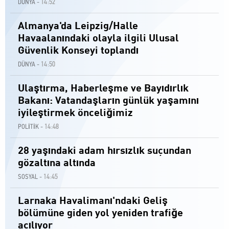
14:52
DÜNYA -
Almanya'da Leipzig/Halle
Havaalanındaki olayla ilgili Ulusal
Güvenlik Konseyi toplandı
14:50
DÜNYA -
Ulaştırma, Haberleşme ve Bayıdırlık
Bakanı: Vatandaşların günlük yaşamını
iyileştirmek önceliğimiz
14:48
POLİTİK -
28 yaşındaki adam hırsızlık suçundan
gözaltına altında
14:45
SOSYAL -
Larnaka Havalimanı'ndaki Geliş
bölümüne giden yol yeniden trafiğe
açılıyor