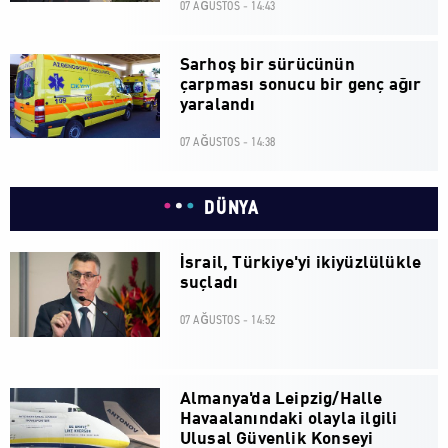
07 AĞUSTOS - 14:43
Sarhoş bir sürücünün
çarpması sonucu bir genç ağır
yaralandı
07 AĞUSTOS - 14:38
DÜNYA
İsrail, Türkiye'yi ikiyüzlülükle
suçladı
07 AĞUSTOS - 14:52
Almanya'da Leipzig/Halle
Havaalanındaki olayla ilgili
Ulusal Güvenlik Konseyi