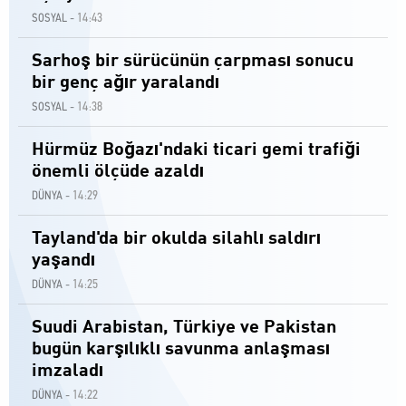
14:43
SOSYAL -
Sarhoş bir sürücünün çarpması sonucu
bir genç ağır yaralandı
14:38
SOSYAL -
Hürmüz Boğazı'ndaki ticari gemi trafiği
önemli ölçüde azaldı
14:29
DÜNYA -
Tayland'da bir okulda silahlı saldırı
yaşandı
14:25
DÜNYA -
Suudi Arabistan, Türkiye ve Pakistan
bugün karşılıklı savunma anlaşması
imzaladı
14:22
DÜNYA -