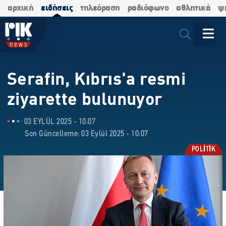
αρχική
ειδήσεις
τηλεόραση
ραδιόφωνο
αθλητικά
ψ
Serafin, Kıbrıs'a resmi
ziyarette bulunuyor
03 EYLÜL 2025 - 10:07
Son Güncelleme: 03 Eylül 2025 - 10:07
POLİTİK