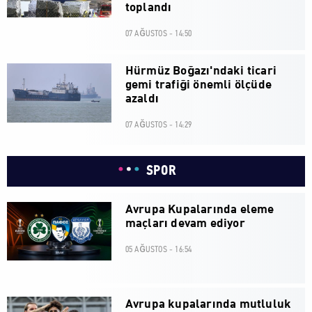
toplandı
07 AĞUSTOS - 14:50
Hürmüz Boğazı'ndaki ticari
gemi trafiği önemli ölçüde
azaldı
07 AĞUSTOS - 14:29
SPOR
Avrupa Kupalarında eleme
maçları devam ediyor
05 AĞUSTOS - 16:54
Avrupa kupalarında mutluluk