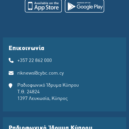
Επικοινωνία
+357 22 862 000
riknews@cybc.com.cy
Ραδιοφωνικό Ίδρυμα Κύπρου
Τ.Θ. 24824
1397 Λευκωσία, Κύπρος
Ραδιοφωνικό Ίδρυμα Κύπρου