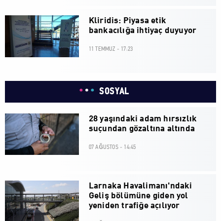
Kliridis: Piyasa etik
bankacılığa ihtiyaç duyuyor
11 TEMMUZ - 17:23
SOSYAL
28 yaşındaki adam hırsızlık
suçundan gözaltına altında
07 AĞUSTOS - 14:45
Larnaka Havalimanı'ndaki
Geliş bölümüne giden yol
yeniden trafiğe açılıyor