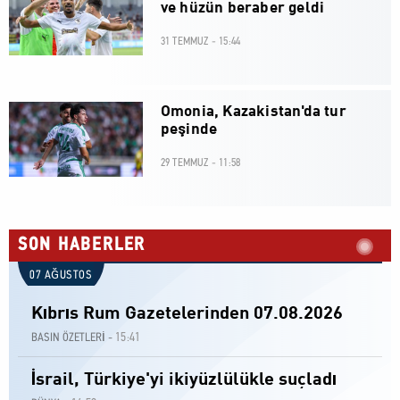
ve hüzün beraber geldi
31 TEMMUZ - 15:44
Omonia, Kazakistan'da tur
peşinde
29 TEMMUZ - 11:58
SON HABERLER
07 AĞUSTOS
Kıbrıs Rum Gazetelerinden 07.08.2026
15:41
BASIN ÖZETLERİ -
İsrail, Türkiye'yi ikiyüzlülükle suçladı