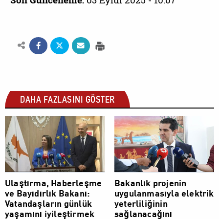
Son Güncelleme:
03 Eylül 2025 - 10:07
DAHA FAZLASINI GÖSTER
POLİTİK
POLİTİK
Ulaştırma, Haberleşme
Bakanlık projenin
ve Bayıdırlık Bakanı:
uygulanmasıyla elektrik
Vatandaşların günlük
yeterliliğinin
yaşamını iyileştirmek
sağlanacağını