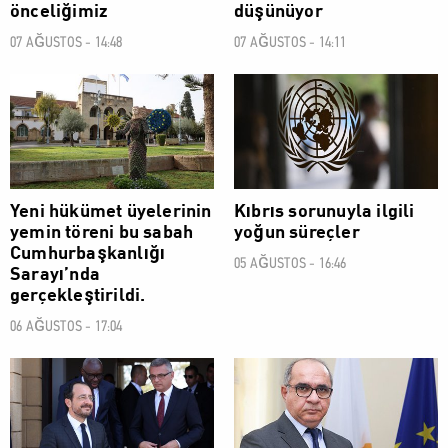
önceliğimiz
düşünüyor
07 AĞUSTOS - 14:48
07 AĞUSTOS - 14:11
POLİTİK
POLİTİK
Yeni hükümet üyelerinin
Kıbrıs sorunuyla ilgili
yemin töreni bu sabah
yoğun süreçler
Cumhurbaşkanlığı
05 AĞUSTOS - 16:46
Sarayı’nda
gerçekleştirildi.
06 AĞUSTOS - 17:04
POLİTİK
POLİTİK