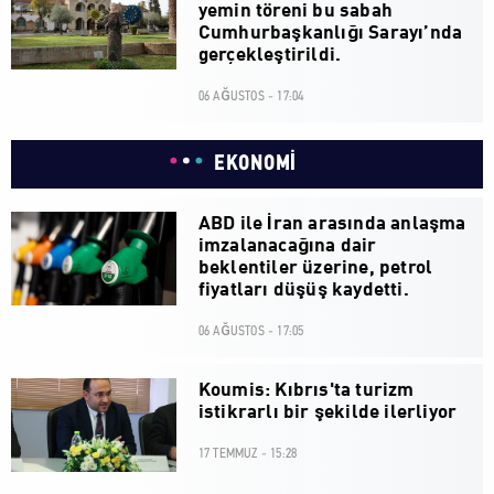
yemin töreni bu sabah
Cumhurbaşkanlığı Sarayı’nda
gerçekleştirildi.
06 AĞUSTOS - 17:04
EKONOMİ
ABD ile İran arasında anlaşma
imzalanacağına dair
beklentiler üzerine, petrol
fiyatları düşüş kaydetti.
06 AĞUSTOS - 17:05
Koumis: Kıbrıs'ta turizm
istikrarlı bir şekilde ilerliyor
17 TEMMUZ - 15:28