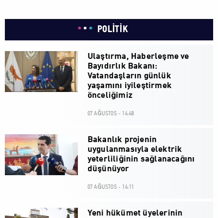
POLİTİK
Ulaştırma, Haberleşme ve
Bayıdırlık Bakanı:
Vatandaşların günlük
yaşamını iyileştirmek
önceliğimiz
07 AĞUSTOS - 14:48
Bakanlık projenin
uygulanmasıyla elektrik
yeterliliğinin sağlanacağını
düşünüyor
07 AĞUSTOS - 14:11
Yeni hükümet üyelerinin