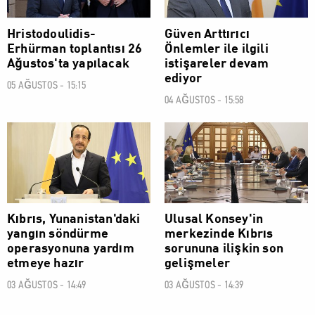
Hristodoulidis-
Güven Arttırıcı
Erhürman toplantısı 26
Önlemler ile ilgili
Ağustos'ta yapılacak
istişareler devam
ediyor
05 AĞUSTOS - 15:15
04 AĞUSTOS - 15:58
POLİTİK
POLİTİK
Kıbrıs, Yunanistan'daki
Ulusal Konsey'in
yangın söndürme
merkezinde Kıbrıs
operasyonuna yardım
sorununa ilişkin son
etmeye hazır
gelişmeler
03 AĞUSTOS - 14:49
03 AĞUSTOS - 14:39