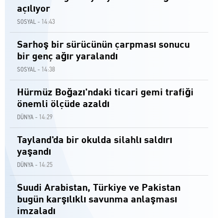
açılıyor
14:43
SOSYAL -
Sarhoş bir sürücünün çarpması sonucu
bir genç ağır yaralandı
14:38
SOSYAL -
Hürmüz Boğazı'ndaki ticari gemi trafiği
önemli ölçüde azaldı
14:29
DÜNYA -
Tayland'da bir okulda silahlı saldırı
yaşandı
14:25
DÜNYA -
Suudi Arabistan, Türkiye ve Pakistan
bugün karşılıklı savunma anlaşması
imzaladı