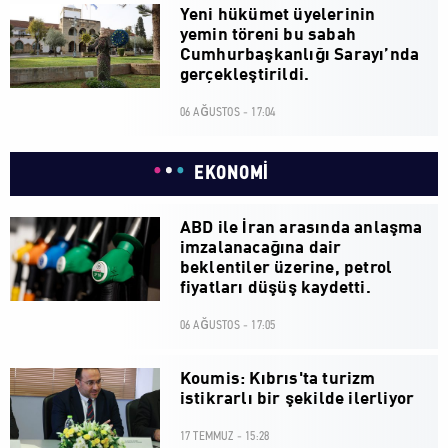
Yeni hükümet üyelerinin
yemin töreni bu sabah
Cumhurbaşkanlığı Sarayı’nda
gerçekleştirildi.
06 AĞUSTOS - 17:04
EKONOMİ
ABD ile İran arasında anlaşma
imzalanacağına dair
beklentiler üzerine, petrol
fiyatları düşüş kaydetti.
06 AĞUSTOS - 17:05
Koumis: Kıbrıs'ta turizm
istikrarlı bir şekilde ilerliyor
17 TEMMUZ - 15:28