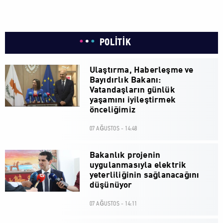
POLİTİK
Ulaştırma, Haberleşme ve
Bayıdırlık Bakanı:
Vatandaşların günlük
yaşamını iyileştirmek
önceliğimiz
07 AĞUSTOS - 14:48
Bakanlık projenin
uygulanmasıyla elektrik
yeterliliğinin sağlanacağını
düşünüyor
07 AĞUSTOS - 14:11