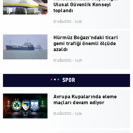
Ulusal Güvenlik Konseyi
toplandı
07 AĞUSTOS - 14:50
Hürmüz Boğazı'ndaki ticari
gemi trafiği önemli ölçüde
azaldı
07 AĞUSTOS - 14:29
SPOR
Avrupa Kupalarında eleme
maçları devam ediyor
05 AĞUSTOS - 16:54