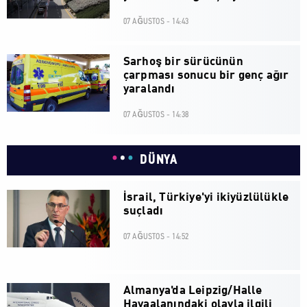
07 AĞUSTOS - 14:43
Sarhoş bir sürücünün
çarpması sonucu bir genç ağır
yaralandı
07 AĞUSTOS - 14:38
DÜNYA
İsrail, Türkiye'yi ikiyüzlülükle
suçladı
07 AĞUSTOS - 14:52
Almanya'da Leipzig/Halle
Havaalanındaki olayla ilgili