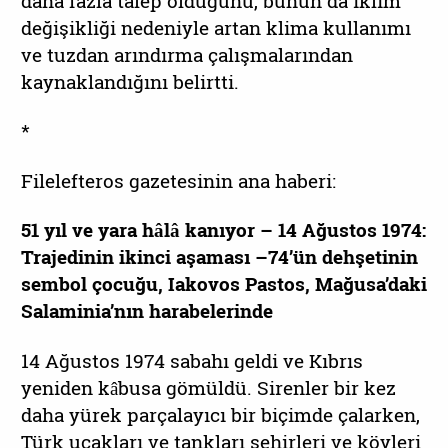
daha fazla talep olduğunu, bunun da iklim
değişikliği nedeniyle artan klima kullanımı
ve tuzdan arındırma çalışmalarından
kaynaklandığını belirtti.
*
Filelefteros gazetesinin ana haberi:
51 yıl ve yara hâlâ kanıyor – 14 Ağustos 1974:
Trajedinin ikinci aşaması –74’ün dehşetinin
sembol çocuğu, Iakovos Pastos, Mağusa’daki
Salaminia’nın harabelerinde
14 Ağustos 1974 sabahı geldi ve Kıbrıs
yeniden kâbusa gömüldü. Sirenler bir kez
daha yürek parçalayıcı bir biçimde çalarken,
Türk uçakları ve tankları şehirleri ve köyleri