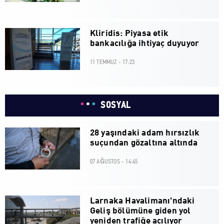
Kliridis: Piyasa etik
bankacılığa ihtiyaç duyuyor
11 TEMMUZ - 17:23
SOSYAL
28 yaşındaki adam hırsızlık
suçundan gözaltına altında
07 AĞUSTOS - 14:45
Larnaka Havalimanı'ndaki
Geliş bölümüne giden yol
yeniden trafiğe açılıyor