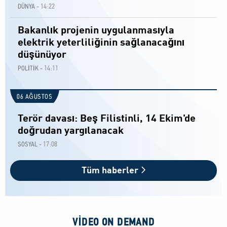
14:22
DÜNYA -
Bakanlık projenin uygulanmasıyla
elektrik yeterliliğinin sağlanacağını
düşünüyor
14:11
POLİTİK -
06 AĞUSTOS
Terör davası: Beş Filistinli, 14 Ekim'de
doğrudan yargılanacak
17:08
SOSYAL -
Tüm haberler
VIDEO ON DEMAND