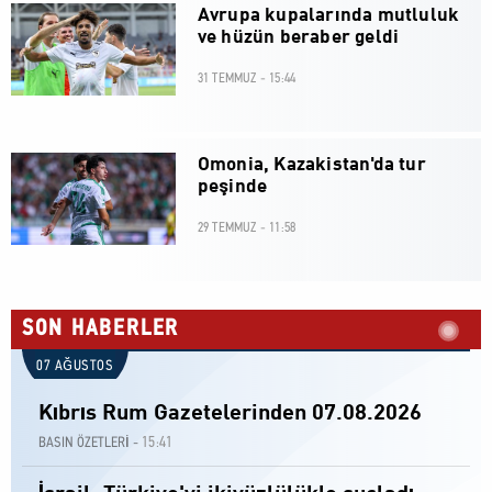
Avrupa kupalarında mutluluk
ve hüzün beraber geldi
31 TEMMUZ - 15:44
Omonia, Kazakistan'da tur
peşinde
29 TEMMUZ - 11:58
SON HABERLER
07 AĞUSTOS
Kıbrıs Rum Gazetelerinden 07.08.2026
15:41
BASIN ÖZETLERİ -