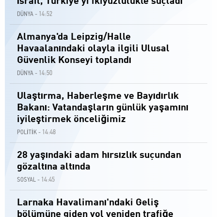
İsrail, Türkiye'yi ikiyüzlülükle suçladı
14:52
DÜNYA -
Almanya'da Leipzig/Halle
Havaalanındaki olayla ilgili Ulusal
Güvenlik Konseyi toplandı
14:50
DÜNYA -
Ulaştırma, Haberleşme ve Bayıdırlık
Bakanı: Vatandaşların günlük yaşamını
iyileştirmek önceliğimiz
14:48
POLİTİK -
28 yaşındaki adam hırsızlık suçundan
gözaltına altında
14:45
SOSYAL -
Larnaka Havalimanı'ndaki Geliş
bölümüne giden yol yeniden trafiğe