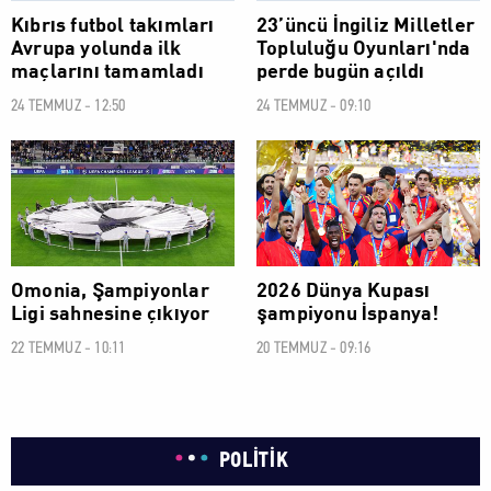
Kıbrıs futbol takımları
23’üncü İngiliz Milletler
Avrupa yolunda ilk
Topluluğu Oyunları'nda
maçlarını tamamladı
perde bugün açıldı
24 TEMMUZ - 12:50
24 TEMMUZ - 09:10
SPOR
SPOR
Omonia, Şampiyonlar
2026 Dünya Kupası
Ligi sahnesine çıkıyor
şampiyonu İspanya!
22 TEMMUZ - 10:11
20 TEMMUZ - 09:16
POLİTİK