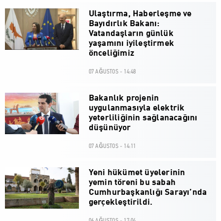
Ulaştırma, Haberleşme ve
Bayıdırlık Bakanı:
Vatandaşların günlük
yaşamını iyileştirmek
önceliğimiz
07 AĞUSTOS - 14:48
Bakanlık projenin
uygulanmasıyla elektrik
yeterliliğinin sağlanacağını
düşünüyor
07 AĞUSTOS - 14:11
Yeni hükümet üyelerinin
yemin töreni bu sabah
Cumhurbaşkanlığı Sarayı’nda
gerçekleştirildi.
06 AĞUSTOS - 17:04