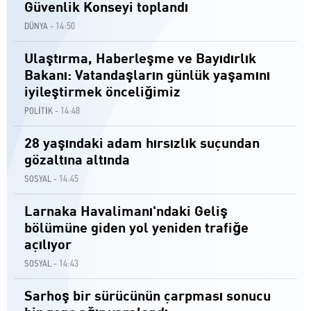
Güvenlik Konseyi toplandı
14:50
DÜNYA -
Ulaştırma, Haberleşme ve Bayıdırlık
Bakanı: Vatandaşların günlük yaşamını
iyileştirmek önceliğimiz
14:48
POLİTİK -
28 yaşındaki adam hırsızlık suçundan
gözaltına altında
14:45
SOSYAL -
Larnaka Havalimanı'ndaki Geliş
bölümüne giden yol yeniden trafiğe
açılıyor
14:43
SOSYAL -
Sarhoş bir sürücünün çarpması sonucu