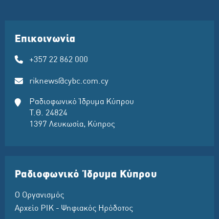
Επικοινωνία
+357 22 862 000
riknews@cybc.com.cy
Ραδιοφωνικό Ίδρυμα Κύπρου
Τ.Θ. 24824
1397 Λευκωσία, Κύπρος
Ραδιοφωνικό Ίδρυμα Κύπρου
Ο Οργανισμός
Αρχείο ΡΙΚ - Ψηφιακός Ηρόδοτος