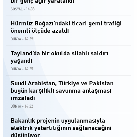
bir genç ağır yaralandı
14:38
SOSYAL -
Hürmüz Boğazı'ndaki ticari gemi trafiği
önemli ölçüde azaldı
14:29
DÜNYA -
Tayland'da bir okulda silahlı saldırı
yaşandı
14:25
DÜNYA -
Suudi Arabistan, Türkiye ve Pakistan
bugün karşılıklı savunma anlaşması
imzaladı
14:22
DÜNYA -
Bakanlık projenin uygulanmasıyla
elektrik yeterliliğinin sağlanacağını
düşünüyor