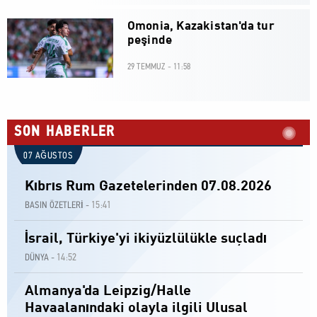
Omonia, Kazakistan'da tur
peşinde
29 TEMMUZ - 11:58
SON HABERLER
07 AĞUSTOS
Kıbrıs Rum Gazetelerinden 07.08.2026
15:41
BASIN ÖZETLERİ -
İsrail, Türkiye'yi ikiyüzlülükle suçladı
14:52
DÜNYA -
Almanya'da Leipzig/Halle
Havaalanındaki olayla ilgili Ulusal