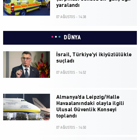
yaralandı
07 AĞUSTOS - 14:38
DÜNYA
İsrail, Türkiye'yi ikiyüzlülükle
suçladı
07 AĞUSTOS - 14:52
Almanya'da Leipzig/Halle
Havaalanındaki olayla ilgili
Ulusal Güvenlik Konseyi
toplandı
07 AĞUSTOS - 14:50