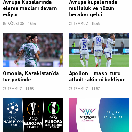
Avrupa Kupalarında
Avrupa kupalarında
eleme maçları devam
mutluluk ve hüzün
ediyor
beraber geldi
05 AĞUSTOS - 16:54
31 TEMMUZ - 15:44
SPOR
SPOR
Omonia, Kazakistan'da
Apollon Limasol turu
tur peşinde
atladı rakibini bekliyor
29 TEMMUZ - 11:58
29 TEMMUZ - 11:57
SPOR
SPOR