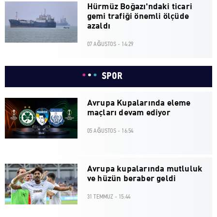
Hürmüz Boğazı'ndaki ticari
gemi trafiği önemli ölçüde
azaldı
07 AĞUSTOS - 14:29
SPOR
Avrupa Kupalarında eleme
maçları devam ediyor
05 AĞUSTOS - 16:54
Avrupa kupalarında mutluluk
ve hüzün beraber geldi
31 TEMMUZ - 15:44