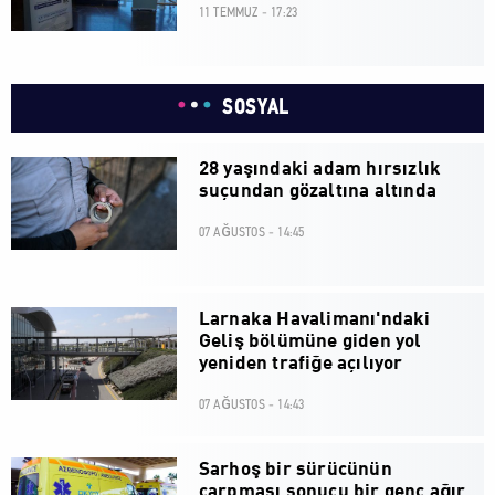
11 TEMMUZ - 17:23
SOSYAL
28 yaşındaki adam hırsızlık
suçundan gözaltına altında
07 AĞUSTOS - 14:45
Larnaka Havalimanı'ndaki
Geliş bölümüne giden yol
yeniden trafiğe açılıyor
07 AĞUSTOS - 14:43
Sarhoş bir sürücünün
çarpması sonucu bir genç ağır