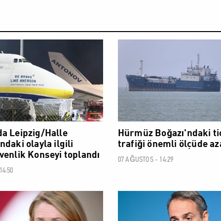
DÜNYA
a Leipzig/Halle
Hürmüz Boğazı'ndaki ti
daki olayla ilgili
trafiği önemli ölçüde az
venlik Konseyi toplandı
07 AĞUSTOS - 14:29
14:50
DÜNYA