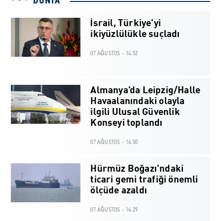
DÜNYA
İsrail, Türkiye'yi
ikiyüzlülükle suçladı
07 AĞUSTOS - 14:52
Almanya'da Leipzig/Halle
Havaalanındaki olayla
ilgili Ulusal Güvenlik
Konseyi toplandı
07 AĞUSTOS - 14:50
Hürmüz Boğazı'ndaki
ticari gemi trafiği önemli
ölçüde azaldı
07 AĞUSTOS - 14:29