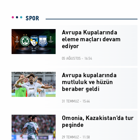
SPOR
Avrupa Kupalarında
eleme maçları devam
ediyor
05 AĞUSTOS - 16:54
Avrupa kupalarında
mutluluk ve hüzün
beraber geldi
31 TEMMUZ - 15:44
Omonia, Kazakistan'da tur
peşinde
29 TEMMUZ - 11:58