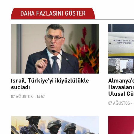
DAHA FAZLASINI GÖSTER
DÜNYA
İsrail, Türkiye'yi ikiyüzlülükle
Almanya'd
suçladı
Havaalanın
Ulusal Gü
07 AĞUSTOS - 14:52
07 AĞUSTOS - 
DÜNYA