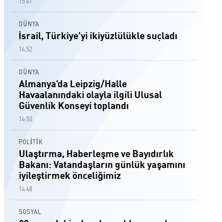
15:41
DÜNYA
İsrail, Türkiye'yi ikiyüzlülükle suçladı
14:52
DÜNYA
Almanya'da Leipzig/Halle
Havaalanındaki olayla ilgili Ulusal
Güvenlik Konseyi toplandı
14:50
POLİTİK
Ulaştırma, Haberleşme ve Bayıdırlık
Bakanı: Vatandaşların günlük yaşamını
iyileştirmek önceliğimiz
14:48
SOSYAL