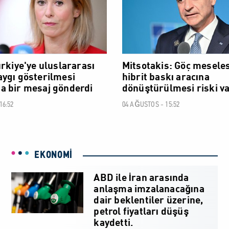
ürkiye'ye uluslararası
Mitsotakis: Göç meseles
ygı gösterilmesi
hibrit baskı aracına
 bir mesaj gönderdi
dönüştürülmesi riski va
16:52
04 AĞUSTOS - 15:52
EKONOMİ
ABD ile İran arasında
anlaşma imzalanacağına
dair beklentiler üzerine,
petrol fiyatları düşüş
kaydetti.