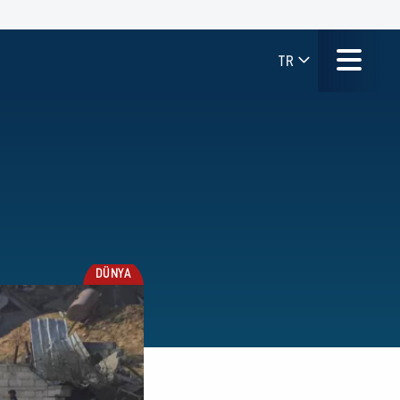
TR
m
DÜNYA