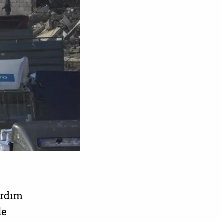
yardım
le