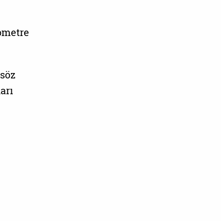
lometre
 söz
arı