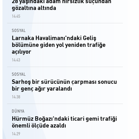
28 yaşındaki adam hırsızlık suçundan
gözaltına altında
14:45
SOSYAL
Larnaka Havalimanı'ndaki Geliş
bölümüne giden yol yeniden trafiğe
açılıyor
14:43
SOSYAL
Sarhoş bir sürücünün çarpması sonucu
bir genç ağır yaralandı
14:38
DÜNYA
Hürmüz Boğazı'ndaki ticari gemi trafiği
önemli ölçüde azaldı
14:29