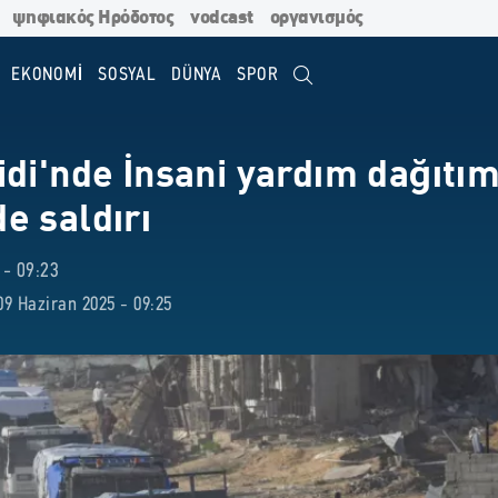
ψηφιακός Ηρόδοτος
vodcast
οργανισμός
EKONOMİ
SOSYAL
DÜNYA
SPOR
di'nde İnsani yardım dağıtı
e saldırı
- 09:23
9 Haziran 2025 - 09:25