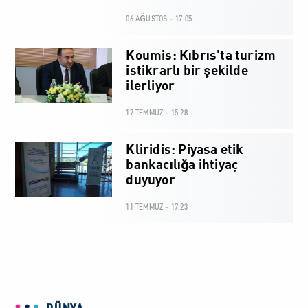
06 AĞUSTOS - 17:05
Koumis: Kıbrıs'ta turizm
istikrarlı bir şekilde
ilerliyor
17 TEMMUZ - 15:28
Kliridis: Piyasa etik
bankacılığa ihtiyaç
duyuyor
11 TEMMUZ - 17:23