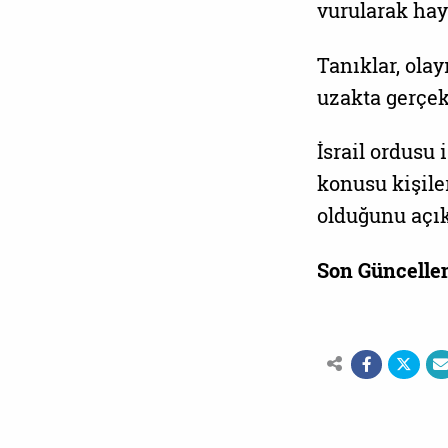
vurularak haya
Tanıklar, ola
uzakta gerçekl
İsrail ordusu 
konusu kişile
olduğunu açık
Son Güncelle