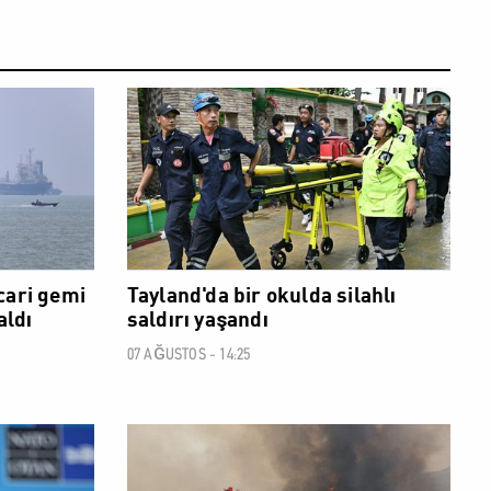
DÜNYA
DÜNYA
cari gemi
Tayland'da bir okulda silahlı
aldı
saldırı yaşandı
07 AĞUSTOS - 14:25
DÜNYA
DÜNYA