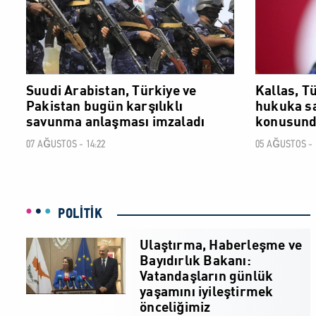
Suudi Arabistan, Türkiye ve
Kallas, T
Pakistan bugün karşılıklı
hukuka sa
savunma anlaşması imzaladı
konusunda
07 AĞUSTOS - 14:22
05 AĞUSTOS - 
POLİTİK
Ulaştırma, Haberleşme ve
Bayıdırlık Bakanı:
Vatandaşların günlük
yaşamını iyileştirmek
önceliğimiz