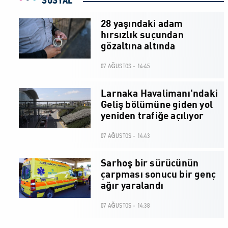
SOSYAL
28 yaşındaki adam
hırsızlık suçundan
gözaltına altında
07 AĞUSTOS - 14:45
Larnaka Havalimanı'ndaki
Geliş bölümüne giden yol
yeniden trafiğe açılıyor
07 AĞUSTOS - 14:43
Sarhoş bir sürücünün
çarpması sonucu bir genç
ağır yaralandı
07 AĞUSTOS - 14:38