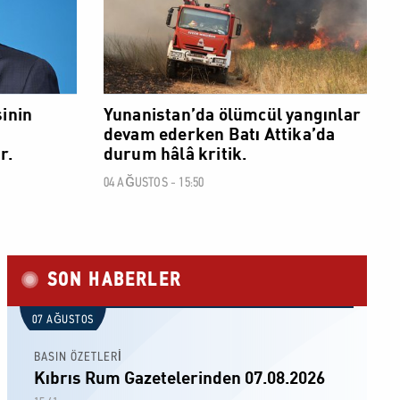
inin
Yunanistan’da ölümcül yangınlar
devam ederken Batı Attika’da
r.
durum hâlâ kritik.
04 AĞUSTOS - 15:50
SON HABERLER
07 AĞUSTOS
BASIN ÖZETLERİ
Kıbrıs Rum Gazetelerinden 07.08.2026