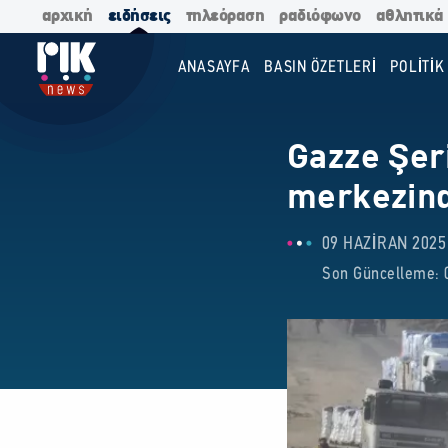
αρχική
ειδήσεις
τηλεόραση
ραδιόφωνο
αθλητικά
ANASAYFA
BASIN ÖZETLERİ
POLİTİK
Gazze Şeri
merkezind
09 HAZIRAN 2025 
Son Güncelleme: 0