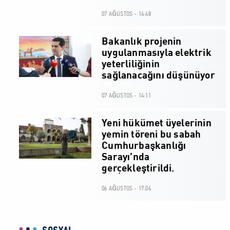
07 AĞUSTOS - 14:48
Bakanlık projenin
uygulanmasıyla elektrik
yeterliliğinin
sağlanacağını düşünüyor
07 AĞUSTOS - 14:11
Yeni hükümet üyelerinin
yemin töreni bu sabah
Cumhurbaşkanlığı
Sarayı’nda
gerçekleştirildi.
06 AĞUSTOS - 17:04