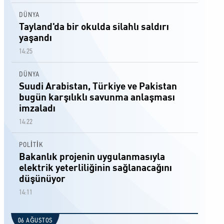
DÜNYA
Tayland'da bir okulda silahlı saldırı
yaşandı
14:25
DÜNYA
Suudi Arabistan, Türkiye ve Pakistan
bugün karşılıklı savunma anlaşması
imzaladı
14:22
POLİTİK
Bakanlık projenin uygulanmasıyla
elektrik yeterliliğinin sağlanacağını
düşünüyor
14:11
06 AĞUSTOS