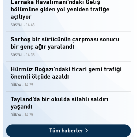
Larnaka Havalimanı'ndaki Geliş
bölümüne giden yol yeniden trafiğe
açılıyor
14:43
SOSYAL -
Sarhoş bir sürücünün çarpması sonucu
bir genç ağır yaralandı
14:38
SOSYAL -
Hürmüz Boğazı'ndaki ticari gemi trafiği
önemli ölçüde azaldı
14:29
DÜNYA -
Tayland'da bir okulda silahlı saldırı
yaşandı
14:25
DÜNYA -
Tüm haberler