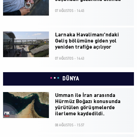
07 AĞUSTOS - 14:45
Larnaka Havalimanı'ndaki
Geliş bölümüne giden yol
yeniden trafiğe açılıyor
07 AĞUSTOS - 14:43
DÜNYA
Umman ile İran arasında
Hürmüz Boğazı konusunda
yürütülen görüşmelerde
ilerleme kaydedildi.
08 AĞUSTOS - 15:57