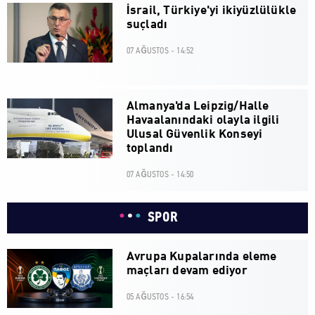
İsrail, Türkiye'yi ikiyüzlülükle
suçladı
07 AĞUSTOS - 14:52
Almanya'da Leipzig/Halle
Havaalanındaki olayla ilgili
Ulusal Güvenlik Konseyi
toplandı
07 AĞUSTOS - 14:50
SPOR
Avrupa Kupalarında eleme
maçları devam ediyor
05 AĞUSTOS - 16:54