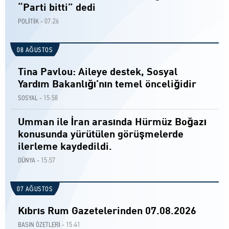
“Parti bitti” dedi
07:26
POLİTİK -
08 AĞUSTOS
Tina Pavlou: Aileye destek, Sosyal
Yardım Bakanlığı’nın temel önceliğidir
15:58
SOSYAL -
Umman ile İran arasında Hürmüz Boğazı
konusunda yürütülen görüşmelerde
ilerleme kaydedildi.
15:57
DÜNYA -
07 AĞUSTOS
Kıbrıs Rum Gazetelerinden 07.08.2026
15:41
BASIN ÖZETLERİ -