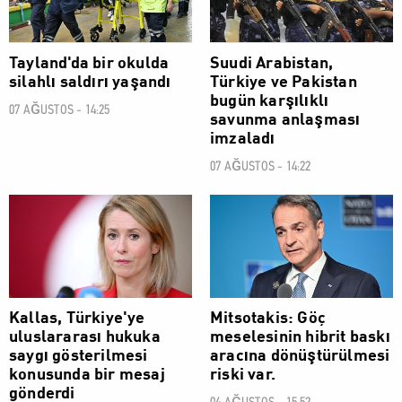
Tayland'da bir okulda
Suudi Arabistan,
silahlı saldırı yaşandı
Türkiye ve Pakistan
bugün karşılıklı
07 AĞUSTOS - 14:25
savunma anlaşması
imzaladı
07 AĞUSTOS - 14:22
DÜNYA
DÜNYA
Kallas, Türkiye'ye
Mitsotakis: Göç
uluslararası hukuka
meselesinin hibrit baskı
saygı gösterilmesi
aracına dönüştürülmesi
konusunda bir mesaj
riski var.
gönderdi