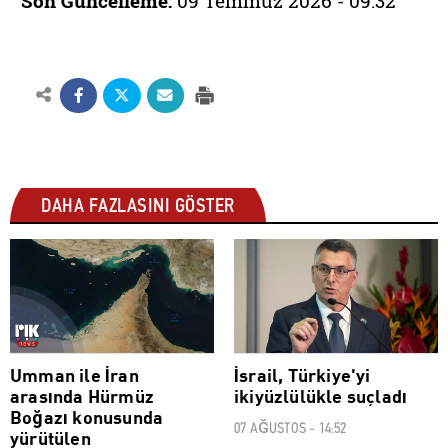
Son Güncelleme:
09 Temmuz 2026 - 09:32
DAHA FAZLASINI GÖSTER
DÜNYA
DÜNYA
Umman ile İran
İsrail, Türkiye'yi
arasında Hürmüz
ikiyüzlülükle suçladı
Boğazı konusunda
07 AĞUSTOS - 14:52
yürütülen