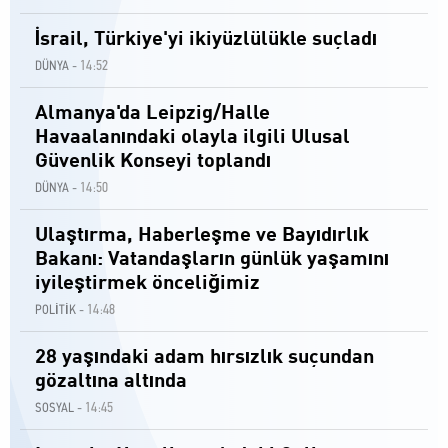
İsrail, Türkiye'yi ikiyüzlülükle suçladı
14:52
DÜNYA -
Almanya'da Leipzig/Halle
Havaalanındaki olayla ilgili Ulusal
Güvenlik Konseyi toplandı
14:50
DÜNYA -
Ulaştırma, Haberleşme ve Bayıdırlık
Bakanı: Vatandaşların günlük yaşamını
iyileştirmek önceliğimiz
14:48
POLİTİK -
28 yaşındaki adam hırsızlık suçundan
gözaltına altında
14:45
SOSYAL -