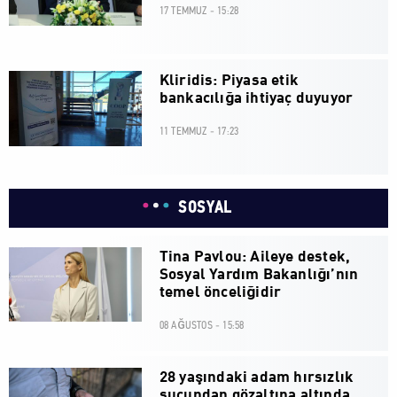
17 TEMMUZ - 15:28
Kliridis: Piyasa etik
bankacılığa ihtiyaç duyuyor
11 TEMMUZ - 17:23
SOSYAL
Tina Pavlou: Aileye destek,
Sosyal Yardım Bakanlığı’nın
temel önceliğidir
08 AĞUSTOS - 15:58
28 yaşındaki adam hırsızlık
suçundan gözaltına altında