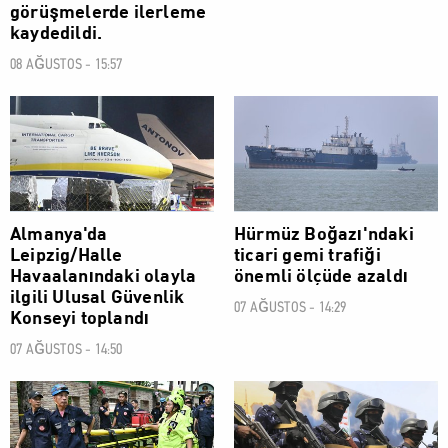
görüşmelerde ilerleme
kaydedildi.
08 AĞUSTOS - 15:57
DÜNYA
DÜNYA
Almanya'da
Hürmüz Boğazı'ndaki
Leipzig/Halle
ticari gemi trafiği
Havaalanındaki olayla
önemli ölçüde azaldı
ilgili Ulusal Güvenlik
07 AĞUSTOS - 14:29
Konseyi toplandı
07 AĞUSTOS - 14:50
DÜNYA
DÜNYA