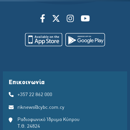
Επικοινωνία
+357 22 862 000
riknews@cybc.com.cy
Ραδιοφωνικό Ίδρυμα Κύπρου
Τ.Θ. 24824