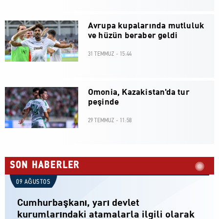
Avrupa kupalarında mutluluk
ve hüzün beraber geldi
31 TEMMUZ - 15:44
Omonia, Kazakistan'da tur
peşinde
29 TEMMUZ - 11:58
SON HABERLER
09 AĞUSTOS
Cumhurbaşkanı, yarı devlet
kurumlarındaki atamalarla ilgili olarak