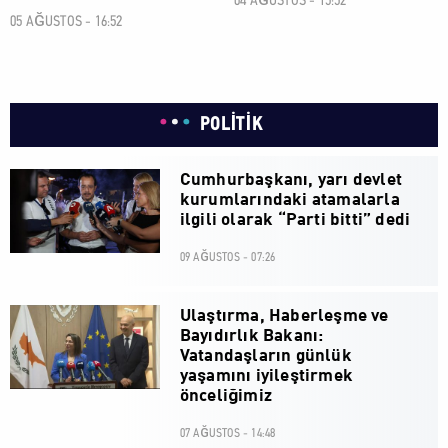
04 AĞUSTOS - 15:52
05 AĞUSTOS - 16:52
POLİTİK
Cumhurbaşkanı, yarı devlet
kurumlarındaki atamalarla
ilgili olarak “Parti bitti” dedi
09 AĞUSTOS - 07:26
Ulaştırma, Haberleşme ve
Bayıdırlık Bakanı:
Vatandaşların günlük
yaşamını iyileştirmek
önceliğimiz
07 AĞUSTOS - 14:48