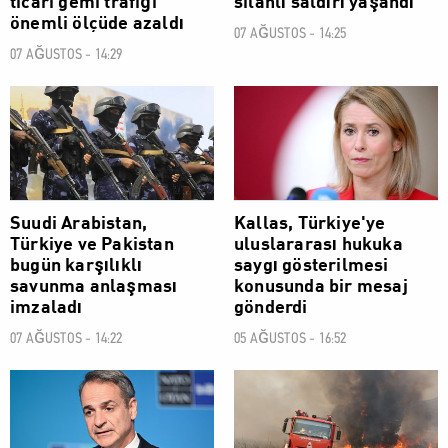
ticari gemi trafiği
silahlı saldırı yaşandı
önemli ölçüde azaldı
07 AĞUSTOS - 14:25
07 AĞUSTOS - 14:29
DÜNYA
DÜNYA
Suudi Arabistan,
Kallas, Türkiye'ye
Türkiye ve Pakistan
uluslararası hukuka
bugün karşılıklı
saygı gösterilmesi
savunma anlaşması
konusunda bir mesaj
imzaladı
gönderdi
07 AĞUSTOS - 14:22
05 AĞUSTOS - 16:52
DÜNYA
DÜNYA