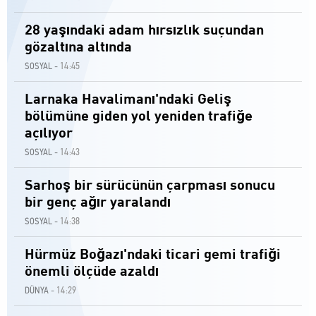
28 yaşındaki adam hırsızlık suçundan
gözaltına altında
14:45
SOSYAL -
Larnaka Havalimanı'ndaki Geliş
bölümüne giden yol yeniden trafiğe
açılıyor
14:43
SOSYAL -
Sarhoş bir sürücünün çarpması sonucu
bir genç ağır yaralandı
14:38
SOSYAL -
Hürmüz Boğazı'ndaki ticari gemi trafiği
önemli ölçüde azaldı
14:29
DÜNYA -