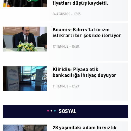
fiyatları düşüş kaydetti.
06 AĞUSTOS - 17:05
Koumis: Kıbrıs'ta turizm
istikrarlı bir şekilde ilerliyor
17 TEMMUZ - 15:28
Kliridis: Piyasa etik
bankacılığa ihtiyaç duyuyor
11 TEMMUZ - 17:23
SOSYAL
28 yaşındaki adam hırsızlık