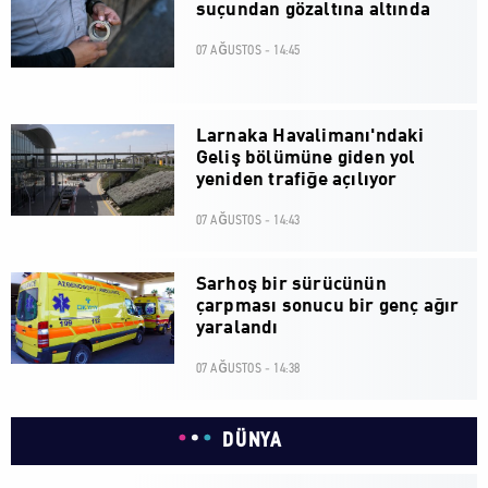
suçundan gözaltına altında
07 AĞUSTOS - 14:45
Larnaka Havalimanı'ndaki
Geliş bölümüne giden yol
yeniden trafiğe açılıyor
07 AĞUSTOS - 14:43
Sarhoş bir sürücünün
çarpması sonucu bir genç ağır
yaralandı
07 AĞUSTOS - 14:38
DÜNYA