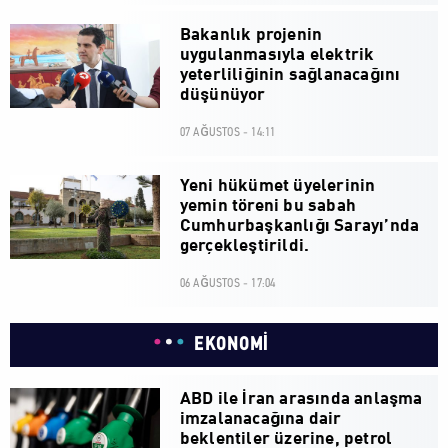
Bakanlık projenin
uygulanmasıyla elektrik
yeterliliğinin sağlanacağını
düşünüyor
07 AĞUSTOS - 14:11
Yeni hükümet üyelerinin
yemin töreni bu sabah
Cumhurbaşkanlığı Sarayı’nda
gerçekleştirildi.
06 AĞUSTOS - 17:04
EKONOMİ
ABD ile İran arasında anlaşma
imzalanacağına dair
beklentiler üzerine, petrol