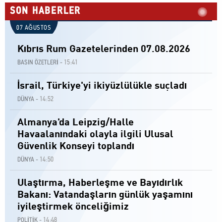
SON HABERLER
07 AĞUSTOS
Kıbrıs Rum Gazetelerinden 07.08.2026
15:41
BASIN ÖZETLERİ -
İsrail, Türkiye'yi ikiyüzlülükle suçladı
14:52
DÜNYA -
Almanya'da Leipzig/Halle
Havaalanındaki olayla ilgili Ulusal
Güvenlik Konseyi toplandı
14:50
DÜNYA -
Ulaştırma, Haberleşme ve Bayıdırlık
Bakanı: Vatandaşların günlük yaşamını
iyileştirmek önceliğimiz
14:48
POLİTİK -