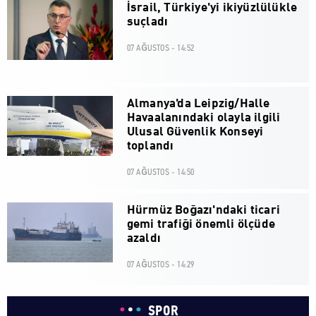
İsrail, Türkiye'yi ikiyüzlülükle
suçladı
07 AĞUSTOS - 14:52
Almanya'da Leipzig/Halle
Havaalanındaki olayla ilgili
Ulusal Güvenlik Konseyi
toplandı
07 AĞUSTOS - 14:50
Hürmüz Boğazı'ndaki ticari
gemi trafiği önemli ölçüde
azaldı
07 AĞUSTOS - 14:29
SPOR