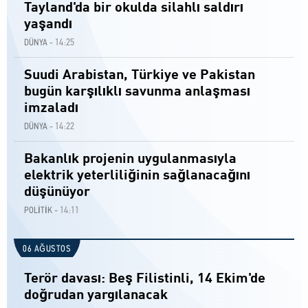
Tayland'da bir okulda silahlı saldırı
yaşandı
14:25
DÜNYA -
Suudi Arabistan, Türkiye ve Pakistan
bugün karşılıklı savunma anlaşması
imzaladı
14:22
DÜNYA -
Bakanlık projenin uygulanmasıyla
elektrik yeterliliğinin sağlanacağını
düşünüyor
14:11
POLİTİK -
06 AĞUSTOS
Terör davası: Beş Filistinli, 14 Ekim'de
doğrudan yargılanacak