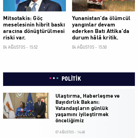
Mitsotakis: Göç
Yunanistan’da ölümcül
meselesinin hibrit baskı
yangınlar devam
aracına dönüştürülmesi
ederken Batı Attika’da
riski var.
durum hâlâ kritik.
04 AĞUSTOS - 15:52
04 AĞUSTOS - 15:50
POLİTİK
Ulaştırma, Haberleşme ve
Bayıdırlık Bakanı:
Vatandaşların günlük
yaşamını iyileştirmek
önceliğimiz
07 AĞUSTOS - 14:48