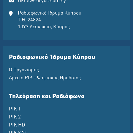
riknews@cybc.com.cy
Ραδιοφωνικό Ίδρυμα Κύπρου
Τ.Θ. 24824
1397 Λευκωσία, Κύπρος
Ραδιοφωνικό Ίδρυμα Κύπρου
Ο Οργανισμός
Αρχείο ΡΙΚ - Ψηφιακός Ηρόδοτος
Τηλεόραση και Ραδιόφωνο
ΡΙΚ 1
ΡΙΚ 2
ΡΙΚ HD