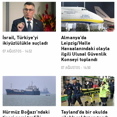
DÜNYA
DÜNYA
İsrail, Türkiye'yi
Almanya'da
ikiyüzlülükle suçladı
Leipzig/Halle
Havaalanındaki olayla
07 AĞUSTOS - 14:52
ilgili Ulusal Güvenlik
Konseyi toplandı
07 AĞUSTOS - 14:50
DÜNYA
DÜNYA
Hürmüz Boğazı'ndaki
Tayland'da bir okulda