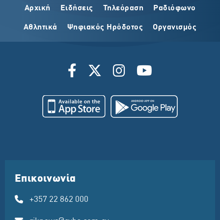
Αρχική
Ειδήσεις
Τηλεόραση
Ραδιόφωνο
Αθλητικά
Ψηφιακός Ηρόδοτος
Οργανισμός
Επικοινωνία
+357 22 862 000