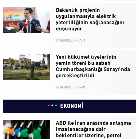
Bakanlık projenin
uygulanmasıyla elektrik
yeterliliğinin sağlanacağını
düşünüyor
07 AĞUSTOS - 14:11
Yeni hükümet üyelerinin
yemin töreni bu sabah
Cumhurbaşkanlığı Sarayı’nda
gerçekleştirildi.
06 AĞUSTOS - 17:04
EKONOMİ
ABD ile İran arasında anlaşma
imzalanacağına dair
beklentiler üzerine, petrol