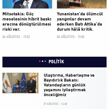
Mitsotakis: Göç
Yunanistan’da ölümcül
meselesinin hibrit baskı
yangınlar devam
aracına dönüştürülmesi
ederken Batı Attika’da
riski var.
durum hâlâ kritik.
04 AĞUSTOS - 15:52
04 AĞUSTOS - 15:50
POLİTİK
Ulaştırma, Haberleşme ve
Bayıdırlık Bakanı:
Vatandaşların günlük
yaşamını iyileştirmek
önceliğimiz
07 AĞUSTOS - 14:48