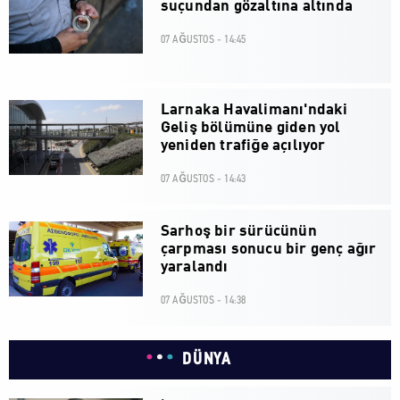
suçundan gözaltına altında
07 AĞUSTOS - 14:45
Larnaka Havalimanı'ndaki
Geliş bölümüne giden yol
yeniden trafiğe açılıyor
07 AĞUSTOS - 14:43
Sarhoş bir sürücünün
çarpması sonucu bir genç ağır
yaralandı
07 AĞUSTOS - 14:38
DÜNYA