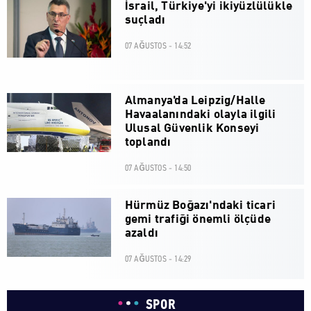
İsrail, Türkiye'yi ikiyüzlülükle
suçladı
07 AĞUSTOS - 14:52
Almanya'da Leipzig/Halle
Havaalanındaki olayla ilgili
Ulusal Güvenlik Konseyi
toplandı
07 AĞUSTOS - 14:50
Hürmüz Boğazı'ndaki ticari
gemi trafiği önemli ölçüde
azaldı
07 AĞUSTOS - 14:29
SPOR