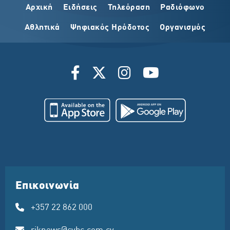
Αρχική
Ειδήσεις
Τηλεόραση
Ραδιόφωνο
Αθλητικά
Ψηφιακός Ηρόδοτος
Οργανισμός
Επικοινωνία
+357 22 862 000