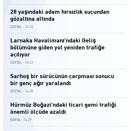
28 yaşındaki adam hırsızlık suçundan
gözaltına altında
14:45
SOSYAL -
Larnaka Havalimanı'ndaki Geliş
bölümüne giden yol yeniden trafiğe
açılıyor
14:43
SOSYAL -
Sarhoş bir sürücünün çarpması sonucu
bir genç ağır yaralandı
14:38
SOSYAL -
Hürmüz Boğazı'ndaki ticari gemi trafiği
önemli ölçüde azaldı
14:29
DÜNYA -