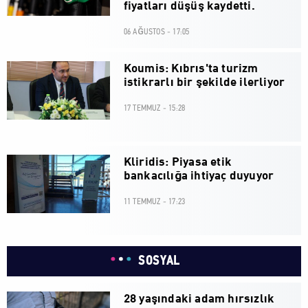
fiyatları düşüş kaydetti.
06 AĞUSTOS - 17:05
Koumis: Kıbrıs'ta turizm
istikrarlı bir şekilde ilerliyor
17 TEMMUZ - 15:28
Kliridis: Piyasa etik
bankacılığa ihtiyaç duyuyor
11 TEMMUZ - 17:23
SOSYAL
28 yaşındaki adam hırsızlık