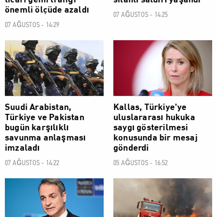
ticari gemi trafiği
silahlı saldırı yaşandı
önemli ölçüde azaldı
07 AĞUSTOS - 14:25
07 AĞUSTOS - 14:29
DÜNYA
DÜNYA
Suudi Arabistan,
Kallas, Türkiye'ye
Türkiye ve Pakistan
uluslararası hukuka
bugün karşılıklı
saygı gösterilmesi
savunma anlaşması
konusunda bir mesaj
imzaladı
gönderdi
07 AĞUSTOS - 14:22
05 AĞUSTOS - 16:52
DÜNYA
DÜNYA