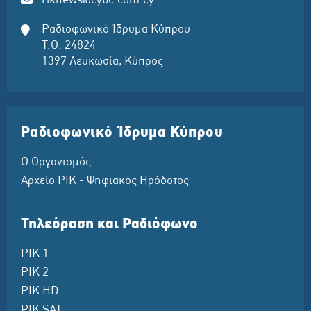
riknews@cybc.com.cy
Ραδιοφωνικό Ίδρυμα Κύπρου
Τ.Θ. 24824
1397 Λευκωσία, Κύπρος
Ραδιοφωνικό Ίδρυμα Κύπρου
Ο Οργανισμός
Αρχείο ΡΙΚ - Ψηφιακός Ηρόδοτος
Τηλεόραση και Ραδιόφωνο
ΡΙΚ 1
ΡΙΚ 2
ΡΙΚ HD
ΡΙΚ SAT