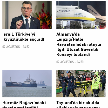
DÜNYA
DÜNYA
İsrail, Türkiye'yi
Almanya'da
ikiyüzlülükle suçladı
Leipzig/Halle
Havaalanındaki olayla
07 AĞUSTOS - 14:52
ilgili Ulusal Güvenlik
Konseyi toplandı
07 AĞUSTOS - 14:50
DÜNYA
DÜNYA
Hürmüz Boğazı'ndaki
Tayland'da bir okulda