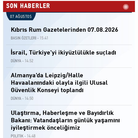
SON HABERLER
07 AĞUSTOS
Kıbrıs Rum Gazetelerinden 07.08.2026
15:41
BASIN ÖZETLERİ -
İsrail, Türkiye'yi ikiyüzlülükle suçladı
14:52
DÜNYA -
Almanya'da Leipzig/Halle
Havaalanındaki olayla ilgili Ulusal
Güvenlik Konseyi toplandı
14:50
DÜNYA -
Ulaştırma, Haberleşme ve Bayıdırlık
Bakanı: Vatandaşların günlük yaşamını
iyileştirmek önceliğimiz
14:48
POLİTİK -