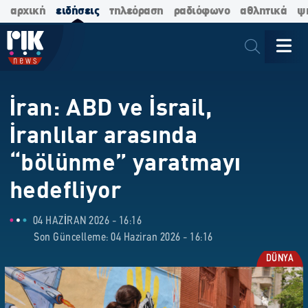
αρχική
ειδήσεις
τηλεόραση
ραδιόφωνο
αθλητικά
ψ
İran: ABD ve İsrail,
İranlılar arasında
“bölünme” yaratmayı
hedefliyor
04 HAZIRAN 2026 - 16:16
Son Güncelleme: 04 Haziran 2026 - 16:16
DÜNYA