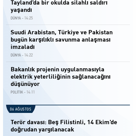
Tayland'da bir okulda silahlı saldırı
yaşandı
14:25
DÜNYA -
Suudi Arabistan, Türkiye ve Pakistan
bugün karşılıklı savunma anlaşması
imzaladı
14:22
DÜNYA -
Bakanlık projenin uygulanmasıyla
elektrik yeterliliğinin sağlanacağını
düşünüyor
14:11
POLİTİK -
06 AĞUSTOS
Terör davası: Beş Filistinli, 14 Ekim'de
doğrudan yargılanacak