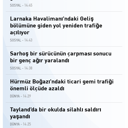
14:45
SOSYAL -
Larnaka Havalimanı'ndaki Geliş
bölümüne giden yol yeniden trafiğe
açılıyor
14:43
SOSYAL -
Sarhoş bir sürücünün çarpması sonucu
bir genç ağır yaralandı
14:38
SOSYAL -
Hürmüz Boğazı'ndaki ticari gemi trafiği
önemli ölçüde azaldı
14:29
DÜNYA -
Tayland'da bir okulda silahlı saldırı
yaşandı
14:25
DÜNYA -