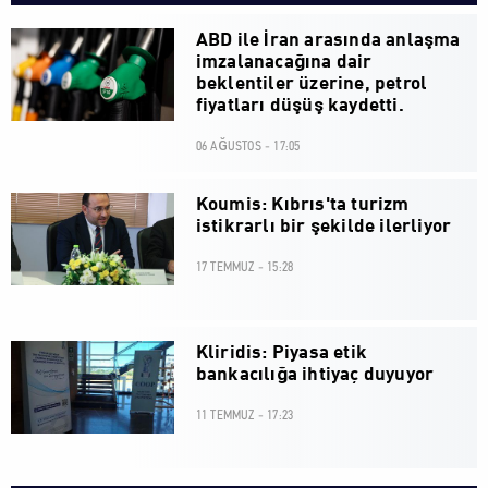
ABD ile İran arasında anlaşma
imzalanacağına dair
beklentiler üzerine, petrol
fiyatları düşüş kaydetti.
06 AĞUSTOS - 17:05
Koumis: Kıbrıs'ta turizm
istikrarlı bir şekilde ilerliyor
17 TEMMUZ - 15:28
Kliridis: Piyasa etik
bankacılığa ihtiyaç duyuyor
11 TEMMUZ - 17:23