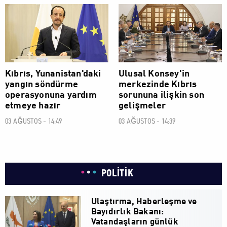
POLİTİK
POLİTİK
Kıbrıs, Yunanistan'daki
Ulusal Konsey'in
yangın söndürme
merkezinde Kıbrıs
operasyonuna yardım
sorununa ilişkin son
etmeye hazır
gelişmeler
03 AĞUSTOS - 14:49
03 AĞUSTOS - 14:39
POLİTİK
Ulaştırma, Haberleşme ve
Bayıdırlık Bakanı:
Vatandaşların günlük