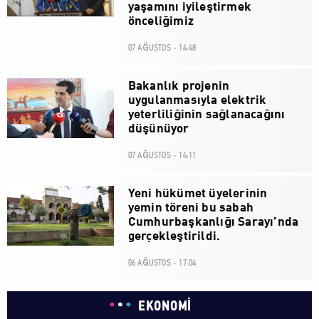
yaşamını iyileştirmek
önceliğimiz
07 AĞUSTOS - 14:48
Bakanlık projenin
uygulanmasıyla elektrik
yeterliliğinin sağlanacağını
düşünüyor
07 AĞUSTOS - 14:11
Yeni hükümet üyelerinin
yemin töreni bu sabah
Cumhurbaşkanlığı Sarayı’nda
gerçekleştirildi.
06 AĞUSTOS - 17:04
EKONOMİ