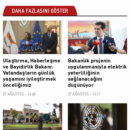
DAHA FAZLASINI GÖSTER
POLİTİK
POLİTİK
Ulaştırma, Haberleşme
Bakanlık projenin
ve Bayıdırlık Bakanı:
uygulanmasıyla elektrik
Vatandaşların günlük
yeterliliğinin
yaşamını iyileştirmek
sağlanacağını
önceliğimiz
düşünüyor
07 AĞUSTOS - 14:48
07 AĞUSTOS - 14:11
POLİTİK
POLİTİK