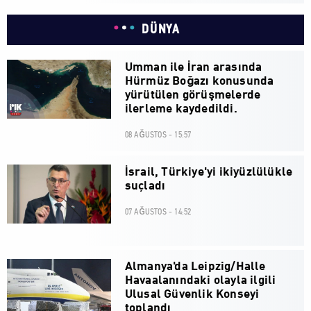
DÜNYA
Umman ile İran arasında
Hürmüz Boğazı konusunda
yürütülen görüşmelerde
ilerleme kaydedildi.
08 AĞUSTOS - 15:57
İsrail, Türkiye'yi ikiyüzlülükle
suçladı
07 AĞUSTOS - 14:52
Almanya'da Leipzig/Halle
Havaalanındaki olayla ilgili
Ulusal Güvenlik Konseyi
toplandı