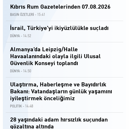
Kıbrıs Rum Gazetelerinden 07.08.2026
15:41
BASIN ÖZETLERİ -
İsrail, Türkiye'yi ikiyüzlülükle suçladı
14:52
DÜNYA -
Almanya'da Leipzig/Halle
Havaalanındaki olayla ilgili Ulusal
Güvenlik Konseyi toplandı
14:50
DÜNYA -
Ulaştırma, Haberleşme ve Bayıdırlık
Bakanı: Vatandaşların günlük yaşamını
iyileştirmek önceliğimiz
14:48
POLİTİK -
28 yaşındaki adam hırsızlık suçundan
gözaltına altında