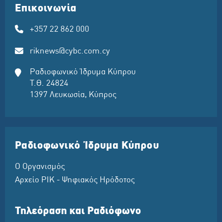
Επικοινωνία
+357 22 862 000
riknews@cybc.com.cy
Ραδιοφωνικό Ίδρυμα Κύπρου
Τ.Θ. 24824
1397 Λευκωσία, Κύπρος
Ραδιοφωνικό Ίδρυμα Κύπρου
Ο Οργανισμός
Αρχείο ΡΙΚ - Ψηφιακός Ηρόδοτος
Τηλεόραση και Ραδιόφωνο