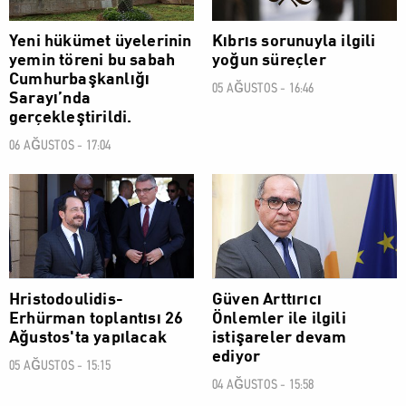
Yeni hükümet üyelerinin
Kıbrıs sorunuyla ilgili
yemin töreni bu sabah
yoğun süreçler
Cumhurbaşkanlığı
05 AĞUSTOS - 16:46
Sarayı’nda
gerçekleştirildi.
06 AĞUSTOS - 17:04
POLİTİK
POLİTİK
Hristodoulidis-
Güven Arttırıcı
Erhürman toplantısı 26
Önlemler ile ilgili
Ağustos'ta yapılacak
istişareler devam
ediyor
05 AĞUSTOS - 15:15
04 AĞUSTOS - 15:58