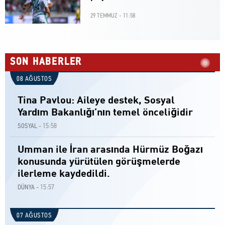
29 TEMMUZ - 11:58
SON HABERLER
08 AĞUSTOS
Tina Pavlou: Aileye destek, Sosyal
Yardım Bakanlığı’nın temel önceliğidir
15:58
SOSYAL -
Umman ile İran arasında Hürmüz Boğazı
konusunda yürütülen görüşmelerde
ilerleme kaydedildi.
15:57
DÜNYA -
07 AĞUSTOS