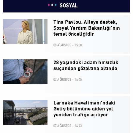
SOSYAL
Tina Pavlou: Aileye destek,
Sosyal Yardım Bakanlığı’nın
temel önceliğidir
08 AĞUSTOS - 15:58
28 yaşındaki adam hırsızlık
suçundan gözaltına altında
07 AĞUSTOS - 14:45
Larnaka Havalimanı'ndaki
Geliş bölümüne giden yol
yeniden trafiğe açılıyor
07 AĞUSTOS - 14:43