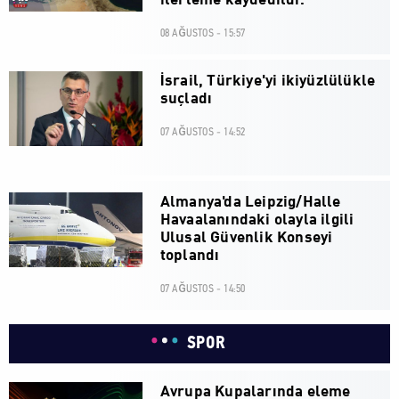
ilerleme kaydedildi.
08 AĞUSTOS - 15:57
İsrail, Türkiye'yi ikiyüzlülükle
suçladı
07 AĞUSTOS - 14:52
Almanya'da Leipzig/Halle
Havaalanındaki olayla ilgili
Ulusal Güvenlik Konseyi
toplandı
07 AĞUSTOS - 14:50
SPOR
Avrupa Kupalarında eleme