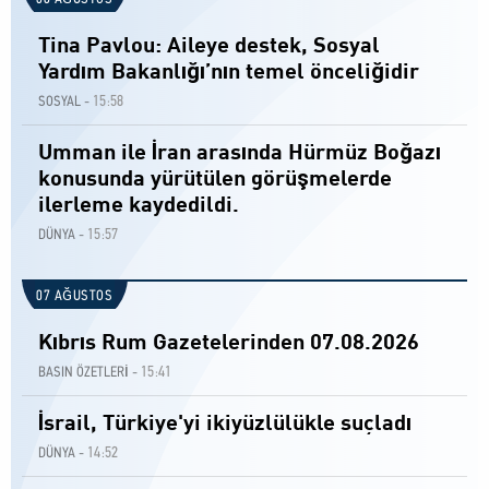
Tina Pavlou: Aileye destek, Sosyal
Yardım Bakanlığı’nın temel önceliğidir
15:58
SOSYAL -
Umman ile İran arasında Hürmüz Boğazı
konusunda yürütülen görüşmelerde
ilerleme kaydedildi.
15:57
DÜNYA -
07 AĞUSTOS
Kıbrıs Rum Gazetelerinden 07.08.2026
15:41
BASIN ÖZETLERİ -
İsrail, Türkiye'yi ikiyüzlülükle suçladı
14:52
DÜNYA -