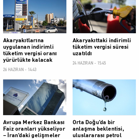
EKONOMİ
EKONOMİ
Akaryakıtlarına
Akaryakıttaki indirimli
uygulanan indirimli
tüketim vergisi süresi
tüketim vergisi oranı
uzatıldı
yürürlükte kalacak
24 HAZIRAN - 15:45
26 HAZIRAN - 14:43
EKONOMİ
EKONOMİ
Avrupa Merkez Bankası
Orta Doğu'da bir
Faiz oranları yükseliyor
anlaşma beklentisi,
– İran'daki gelişmeler
uluslararası petrol