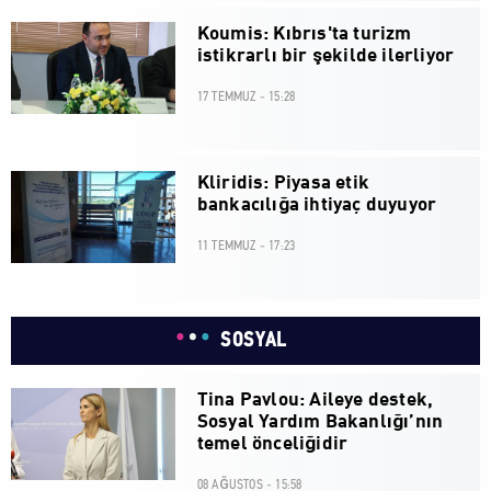
Koumis: Kıbrıs'ta turizm
istikrarlı bir şekilde ilerliyor
17 TEMMUZ - 15:28
Kliridis: Piyasa etik
bankacılığa ihtiyaç duyuyor
11 TEMMUZ - 17:23
SOSYAL
Tina Pavlou: Aileye destek,
Sosyal Yardım Bakanlığı’nın
temel önceliğidir
08 AĞUSTOS - 15:58