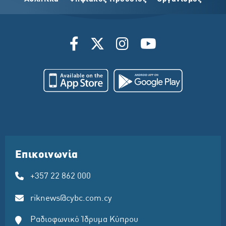
Επικοινωνία
+357 22 862 000
riknews@cybc.com.cy
Ραδιοφωνικό Ίδρυμα Κύπρου