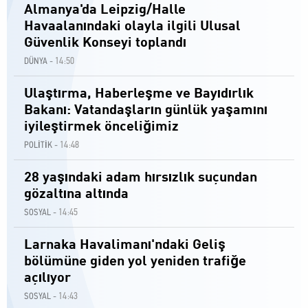
Almanya'da Leipzig/Halle
Havaalanındaki olayla ilgili Ulusal
Güvenlik Konseyi toplandı
14:50
DÜNYA -
Ulaştırma, Haberleşme ve Bayıdırlık
Bakanı: Vatandaşların günlük yaşamını
iyileştirmek önceliğimiz
14:48
POLİTİK -
28 yaşındaki adam hırsızlık suçundan
gözaltına altında
14:45
SOSYAL -
Larnaka Havalimanı'ndaki Geliş
bölümüne giden yol yeniden trafiğe
açılıyor
14:43
SOSYAL -