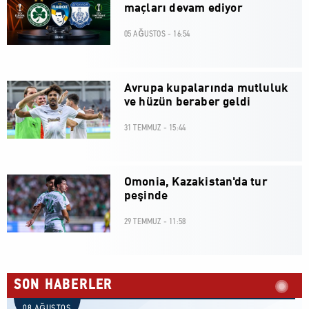
maçları devam ediyor
05 AĞUSTOS - 16:54
Avrupa kupalarında mutluluk
ve hüzün beraber geldi
31 TEMMUZ - 15:44
Omonia, Kazakistan'da tur
peşinde
29 TEMMUZ - 11:58
SON HABERLER
08 AĞUSTOS