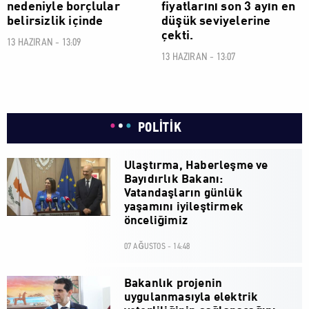
nedeniyle borçlular
fiyatlarını son 3 ayın en
belirsizlik içinde
düşük seviyelerine
çekti.
13 HAZIRAN - 13:09
13 HAZIRAN - 13:07
POLİTİK
Ulaştırma, Haberleşme ve
Bayıdırlık Bakanı:
Vatandaşların günlük
yaşamını iyileştirmek
önceliğimiz
07 AĞUSTOS - 14:48
Bakanlık projenin
uygulanmasıyla elektrik