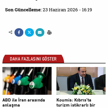
Son Güncelleme:
23 Haziran 2026 - 16:19
DAHA FAZLASINI GÖSTER
EKONOMİ
EKONOMİ
ABD ile İran arasında
Koumis: Kıbrıs'ta
anlaşma
turizm istikrarlı bir