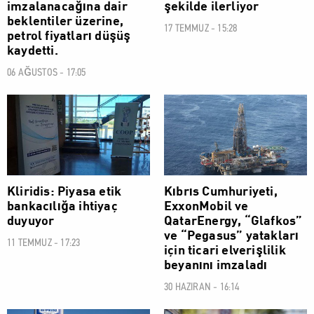
imzalanacağına dair
şekilde ilerliyor
beklentiler üzerine,
17 TEMMUZ - 15:28
petrol fiyatları düşüş
kaydetti.
06 AĞUSTOS - 17:05
EKONOMİ
EKONOMİ
Kliridis: Piyasa etik
Kıbrıs Cumhuriyeti,
bankacılığa ihtiyaç
ExxonMobil ve
duyuyor
QatarEnergy, “Glafkos”
ve “Pegasus” yatakları
11 TEMMUZ - 17:23
için ticari elverişlilik
beyanını imzaladı
30 HAZIRAN - 16:14