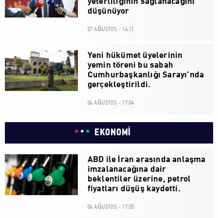
yeterliliğinin sağlanacağını
düşünüyor
07 AĞUSTOS - 14:11
Yeni hükümet üyelerinin
yemin töreni bu sabah
Cumhurbaşkanlığı Sarayı’nda
gerçekleştirildi.
06 AĞUSTOS - 17:04
EKONOMİ
ABD ile İran arasında anlaşma
imzalanacağına dair
beklentiler üzerine, petrol
fiyatları düşüş kaydetti.
06 AĞUSTOS - 17:05