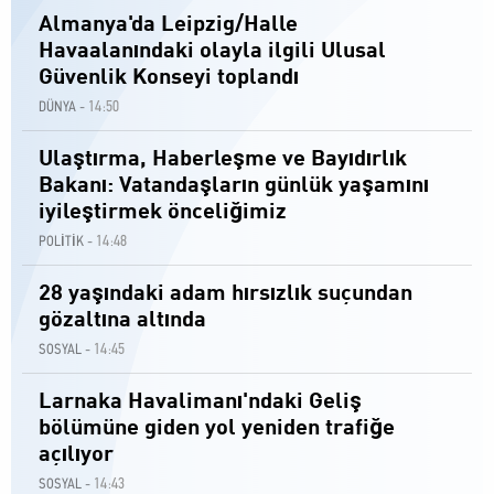
Almanya'da Leipzig/Halle
Havaalanındaki olayla ilgili Ulusal
Güvenlik Konseyi toplandı
14:50
DÜNYA -
Ulaştırma, Haberleşme ve Bayıdırlık
Bakanı: Vatandaşların günlük yaşamını
iyileştirmek önceliğimiz
14:48
POLİTİK -
28 yaşındaki adam hırsızlık suçundan
gözaltına altında
14:45
SOSYAL -
Larnaka Havalimanı'ndaki Geliş
bölümüne giden yol yeniden trafiğe
açılıyor
14:43
SOSYAL -