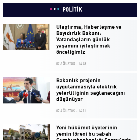
POLİTİK
Ulaştırma, Haberleşme ve
Bayıdırlık Bakanı:
Vatandaşların günlük
yaşamını iyileştirmek
önceliğimiz
07 AĞUSTOS - 14:48
Bakanlık projenin
uygulanmasıyla elektrik
yeterliliğinin sağlanacağını
düşünüyor
07 AĞUSTOS - 14:11
Yeni hükümet üyelerinin
yemin töreni bu sabah