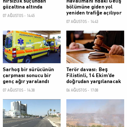
hırsızlık suçundan
Havalimanı'ndaki Geliş
gözaltına altında
bölümüne giden yol
yeniden trafiğe açılıyor
07 AĞUSTOS - 14:45
07 AĞUSTOS - 14:43
SOSYAL
SOSYAL
Sarhoş bir sürücünün
Terör davası: Beş
çarpması sonucu bir
Filistinli, 14 Ekim'de
genç ağır yaralandı
doğrudan yargılanacak
07 AĞUSTOS - 14:38
06 AĞUSTOS - 17:08
SOSYAL
SOSYAL