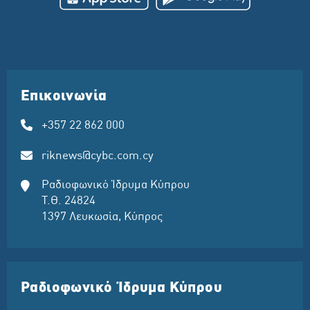
Επικοινωνία
+357 22 862 000
riknews@cybc.com.cy
Ραδιοφωνικό Ίδρυμα Κύπρου
Τ.Θ. 24824
1397 Λευκωσία, Κύπρος
Ραδιοφωνικό Ίδρυμα Κύπρου