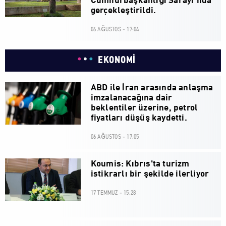
Cumhurbaşkanlığı Sarayı’nda
gerçekleştirildi.
06 AĞUSTOS - 17:04
EKONOMİ
ABD ile İran arasında anlaşma
imzalanacağına dair
beklentiler üzerine, petrol
fiyatları düşüş kaydetti.
06 AĞUSTOS - 17:05
Koumis: Kıbrıs'ta turizm
istikrarlı bir şekilde ilerliyor
17 TEMMUZ - 15:28