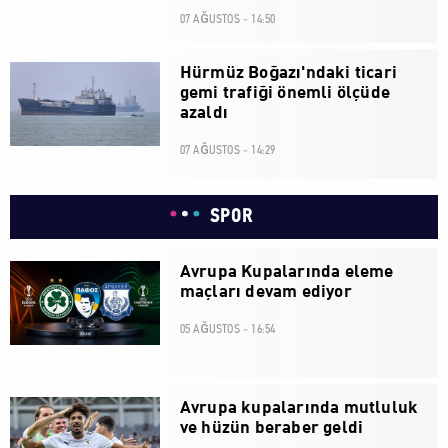
07 AĞUSTOS - 14:50
Hürmüz Boğazı'ndaki ticari
gemi trafiği önemli ölçüde
azaldı
07 AĞUSTOS - 14:29
SPOR
Avrupa Kupalarında eleme
maçları devam ediyor
05 AĞUSTOS - 16:54
Avrupa kupalarında mutluluk
ve hüzün beraber geldi