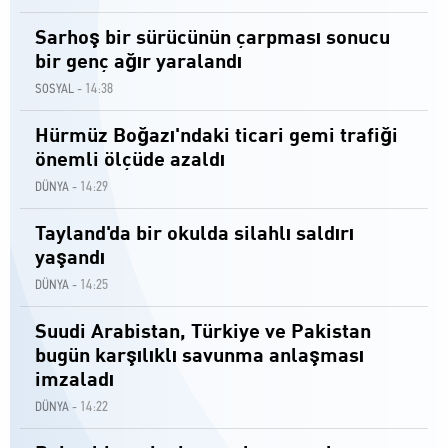
Sarhoş bir sürücünün çarpması sonucu
bir genç ağır yaralandı
14:38
SOSYAL -
Hürmüz Boğazı'ndaki ticari gemi trafiği
önemli ölçüde azaldı
14:29
DÜNYA -
Tayland'da bir okulda silahlı saldırı
yaşandı
14:25
DÜNYA -
Suudi Arabistan, Türkiye ve Pakistan
bugün karşılıklı savunma anlaşması
imzaladı
14:22
DÜNYA -