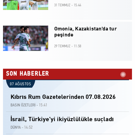
31 TEMMUZ - 15:44
Omonia, Kazakistan'da tur
peşinde
29 TEMMUZ - 11:58
SON HABERLER
07 AĞUSTOS
Kıbrıs Rum Gazetelerinden 07.08.2026
15:41
BASIN ÖZETLERİ -
İsrail, Türkiye'yi ikiyüzlülükle suçladı
14:52
DÜNYA -