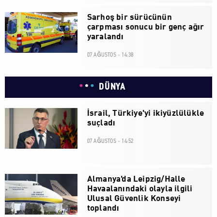
Sarhoş bir sürücünün
çarpması sonucu bir genç ağır
yaralandı
07 AĞUSTOS - 14:38
DÜNYA
İsrail, Türkiye'yi ikiyüzlülükle
suçladı
07 AĞUSTOS - 14:52
Almanya'da Leipzig/Halle
Havaalanındaki olayla ilgili
Ulusal Güvenlik Konseyi
toplandı