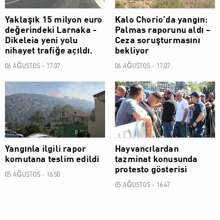
Yaklaşık 15 milyon euro
Kalo Chorio’da yangın:
değerindeki Larnaka -
Palmas raporunu aldı –
Dikeleia yeni yolu
Ceza soruşturmasını
nihayet trafiğe açıldı.
bekliyor
06 AĞUSTOS - 17:07
06 AĞUSTOS - 17:07
SOSYAL
SOSYAL
Yangınla ilgili rapor
Hayvancılardan
komutana teslim edildi
tazminat konusunda
protesto gösterisi
05 AĞUSTOS - 16:50
05 AĞUSTOS - 16:47