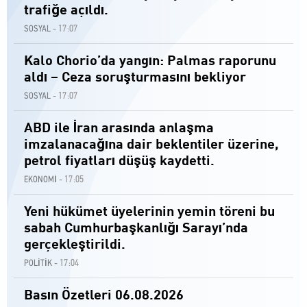
trafiğe açıldı.
17:07
SOSYAL -
Kalo Chorio’da yangın: Palmas raporunu
aldı – Ceza soruşturmasını bekliyor
17:07
SOSYAL -
ABD ile İran arasında anlaşma
imzalanacağına dair beklentiler üzerine,
petrol fiyatları düşüş kaydetti.
17:05
EKONOMİ -
Yeni hükümet üyelerinin yemin töreni bu
sabah Cumhurbaşkanlığı Sarayı’nda
gerçekleştirildi.
17:04
POLİTİK -
Basın Özetleri 06.08.2026