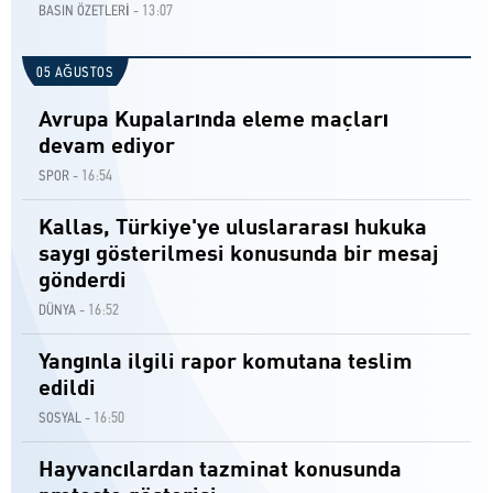
13:07
BASIN ÖZETLERİ -
05 AĞUSTOS
Avrupa Kupalarında eleme maçları
devam ediyor
16:54
SPOR -
Kallas, Türkiye'ye uluslararası hukuka
saygı gösterilmesi konusunda bir mesaj
gönderdi
16:52
DÜNYA -
Yangınla ilgili rapor komutana teslim
edildi
16:50
SOSYAL -
Hayvancılardan tazminat konusunda