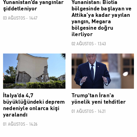
Yunanistan'da yangınlar
Yunanistan: Biotia
şiddetleniyor
bölgesinde başlayan ve
Attika’ya kadar yayılan
03 AĞUSTOS - 14:47
yangın, Megara
bölgesine doğru
ilerliyor
02 AĞUSTOS - 13:43
DÜNYA
DÜNYA
İtalya'da 4,7
Trump'tan İran'a
büyüklüğündeki deprem
yönelik yeni tehditler
nedeniyle onlarca kişi
01 AĞUSTOS - 14:21
yaralandı
01 AĞUSTOS - 14:26