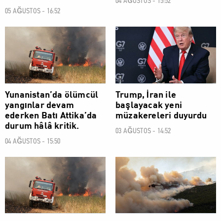
04 AĞUSTOS - 15:52
05 AĞUSTOS - 16:52
DÜNYA
DÜNYA
Yunanistan’da ölümcül
Trump, İran ile
yangınlar devam
başlayacak yeni
ederken Batı Attika’da
müzakereleri duyurdu
durum hâlâ kritik.
03 AĞUSTOS - 14:52
04 AĞUSTOS - 15:50
DÜNYA
DÜNYA