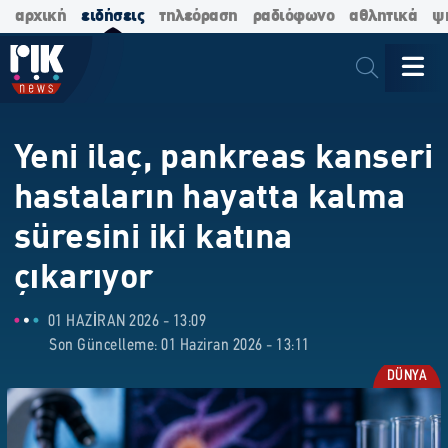
αρχική
ειδήσεις
τηλεόραση
ραδιόφωνο
αθλητικά
ψ
Yeni ilaç, pankreas kanseri
hastaların hayatta kalma
süresini iki katına
çıkarıyor
01 HAZIRAN 2026 - 13:09
Son Güncelleme: 01 Haziran 2026 - 13:11
DÜNYA