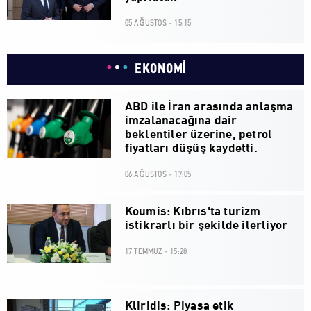
05 AĞUSTOS - 15:15
EKONOMİ
ABD ile İran arasında anlaşma
imzalanacağına dair
beklentiler üzerine, petrol
fiyatları düşüş kaydetti.
06 AĞUSTOS - 17:05
Koumis: Kıbrıs'ta turizm
istikrarlı bir şekilde ilerliyor
17 TEMMUZ - 15:28
Kliridis: Piyasa etik