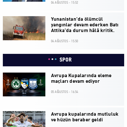
04 AĞUSTOS - 15:52
Yunanistan’da ölümcül
yangınlar devam ederken Batı
Attika’da durum hâlâ kritik.
04 AĞUSTOS - 15:50
SPOR
Avrupa Kupalarında eleme
maçları devam ediyor
05 AĞUSTOS - 16:54
Avrupa kupalarında mutluluk
ve hüzün beraber geldi