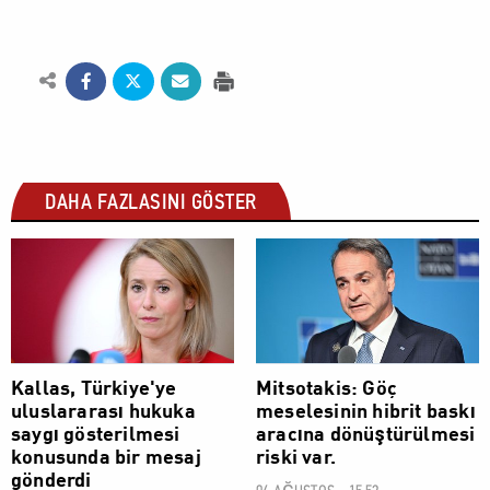
DAHA FAZLASINI GÖSTER
DÜNYA
DÜNYA
Kallas, Türkiye'ye
Mitsotakis: Göç
uluslararası hukuka
meselesinin hibrit baskı
saygı gösterilmesi
aracına dönüştürülmesi
konusunda bir mesaj
riski var.
gönderdi