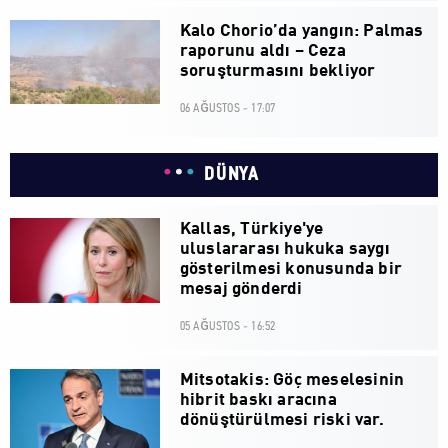
Kalo Chorio’da yangın: Palmas
raporunu aldı – Ceza
soruşturmasını bekliyor
06 AĞUSTOS - 17:07
DÜNYA
Kallas, Türkiye'ye
uluslararası hukuka saygı
gösterilmesi konusunda bir
mesaj gönderdi
05 AĞUSTOS - 16:52
Mitsotakis: Göç meselesinin
hibrit baskı aracına
dönüştürülmesi riski var.