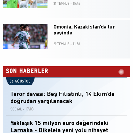
31 TEMMUZ - 15:44
Omonia, Kazakistan'da tur
peşinde
29 TEMMUZ - 11:58
SON HABERLER
06 AĞUSTOS
Terör davası: Beş Filistinli, 14 Ekim'de
doğrudan yargılanacak
17:08
SOSYAL -
Yaklaşık 15 milyon euro değerindeki
Larnaka - Dikeleia yeni yolu nihayet