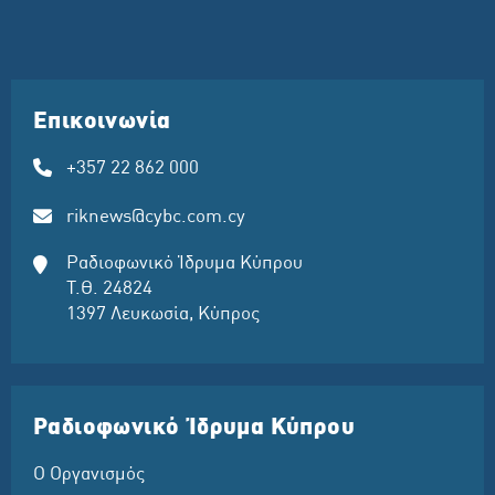
Επικοινωνία
+357 22 862 000
riknews@cybc.com.cy
Ραδιοφωνικό Ίδρυμα Κύπρου
Τ.Θ. 24824
1397 Λευκωσία, Κύπρος
Ραδιοφωνικό Ίδρυμα Κύπρου
Ο Οργανισμός