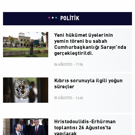
POLİTİK
Yeni hükümet üyelerinin
yemin töreni bu sabah
Cumhurbaşkanlığı Sarayı’nda
gerçekleştirildi.
06 AĞUSTOS - 17:04
Kıbrıs sorunuyla ilgili yoğun
süreçler
05 AĞUSTOS - 16:46
Hristodoulidis-Erhürman
toplantısı 26 Ağustos'ta
yapılacak