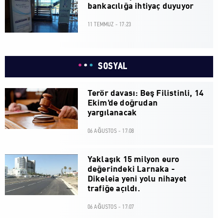
bankacılığa ihtiyaç duyuyor
11 TEMMUZ - 17:23
SOSYAL
Terör davası: Beş Filistinli, 14
Ekim'de doğrudan
yargılanacak
06 AĞUSTOS - 17:08
Yaklaşık 15 milyon euro
değerindeki Larnaka -
Dikeleia yeni yolu nihayet
trafiğe açıldı.
06 AĞUSTOS - 17:07