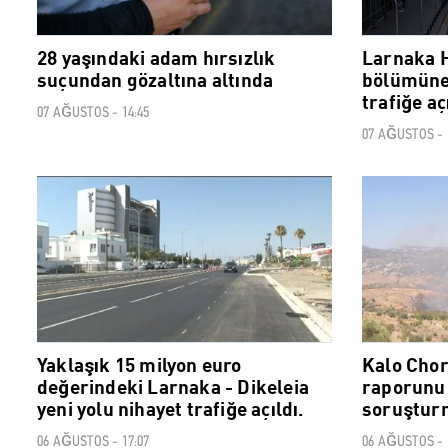
28 yaşındaki adam hırsızlık
Larnaka H
suçundan gözaltına altında
bölümüne 
trafiğe aç
07 AĞUSTOS - 14:45
07 AĞUSTOS - 
SOSYAL
Yaklaşık 15 milyon euro
Kalo Chor
değerindeki Larnaka - Dikeleia
raporunu 
yeni yolu nihayet trafiğe açıldı.
soruşturm
06 AĞUSTOS - 17:07
06 AĞUSTOS - 