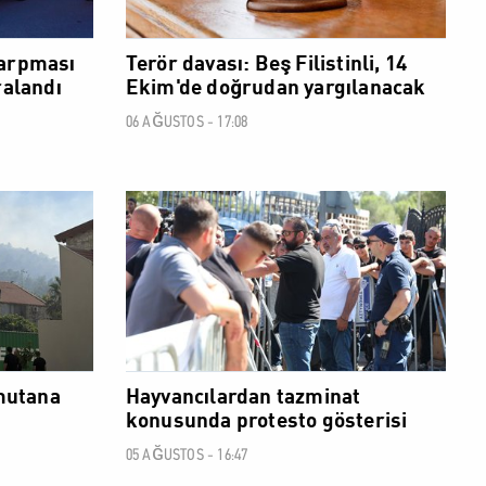
çarpması
Terör davası: Beş Filistinli, 14
ralandı
Ekim'de doğrudan yargılanacak
06 AĞUSTOS - 17:08
SOSYAL
SOSYAL
omutana
Hayvancılardan tazminat
konusunda protesto gösterisi
05 AĞUSTOS - 16:47