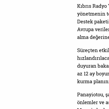
Kıbrıs Radyo
yönetmenin te
Destek paketi
Avrupa veriler
alma değerine
Süreçten etki
hızlandırılac
duyuran bakan
az 12 ay boyun
kurma planını
Panayiotou, ş
önlemler ve a