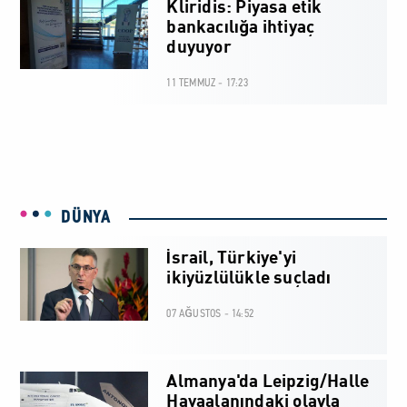
Kliridis: Piyasa etik
bankacılığa ihtiyaç
duyuyor
11 TEMMUZ - 17:23
DÜNYA
İsrail, Türkiye'yi
ikiyüzlülükle suçladı
07 AĞUSTOS - 14:52
Almanya'da Leipzig/Halle
Havaalanındaki olayla