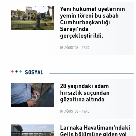
Yeni hükümet üyelerinin
yemin töreni bu sabah
Cumhurbaşkanlığı
Sarayı’nda
gerçekleştirildi.
06 AĞUSTOS - 17:04
SOSYAL
28 yaşındaki adam
hırsızlık suçundan
gözaltına altında
07 AĞUSTOS - 14:45
Larnaka Havalimanı'ndaki
Geliş bölümüne giden yol