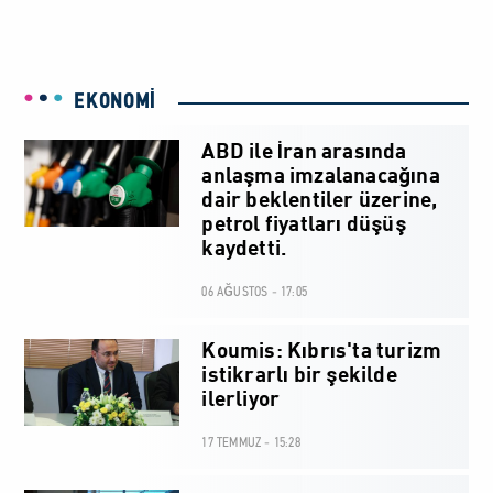
EKONOMİ
ABD ile İran arasında
anlaşma imzalanacağına
dair beklentiler üzerine,
petrol fiyatları düşüş
kaydetti.
06 AĞUSTOS - 17:05
Koumis: Kıbrıs'ta turizm
istikrarlı bir şekilde
ilerliyor
17 TEMMUZ - 15:28