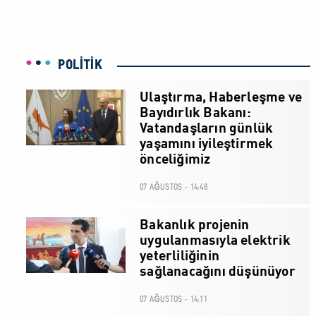
POLİTİK
Ulaştırma, Haberleşme ve
Bayıdırlık Bakanı:
Vatandaşların günlük
yaşamını iyileştirmek
önceliğimiz
07 AĞUSTOS - 14:48
Bakanlık projenin
uygulanmasıyla elektrik
yeterliliğinin
sağlanacağını düşünüyor
07 AĞUSTOS - 14:11