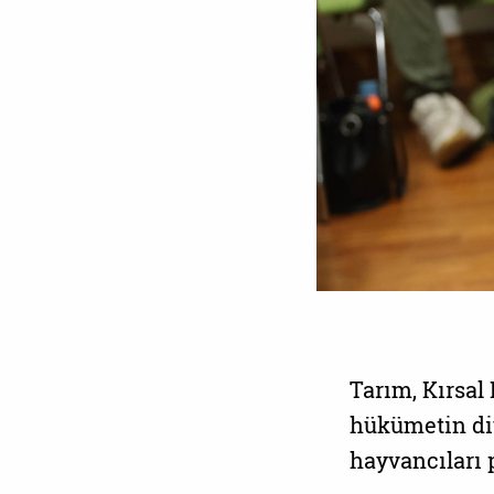
Tarım, Kırsal
hükümetin diy
hayvancıları p