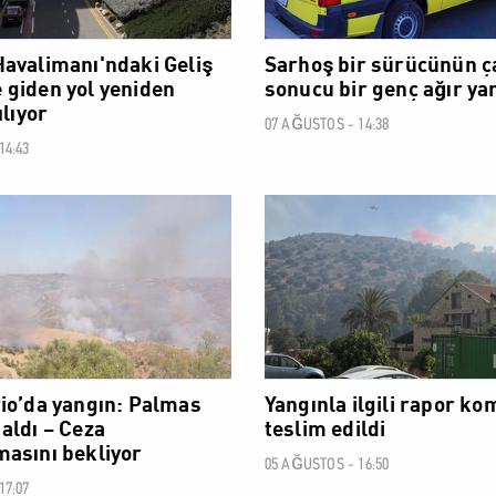
avalimanı'ndaki Geliş
Sarhoş bir sürücünün 
giden yol yeniden
sonucu bir genç ağır ya
ılıyor
07 AĞUSTOS - 14:38
14:43
SOSYAL
io’da yangın: Palmas
Yangınla ilgili rapor k
aldı – Ceza
teslim edildi
asını bekliyor
05 AĞUSTOS - 16:50
17:07