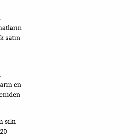
.
natların
k satın
ı
arın en
yeniden
n sıkı
 20