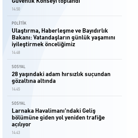
Güvenlik Konseyi toplandı
14:50
POLİTİK
Ulaştırma, Haberleşme ve Bayıdırlık
Bakanı: Vatandaşların günlük yaşamını
iyileştirmek önceliğimiz
14:48
SOSYAL
28 yaşındaki adam hırsızlık suçundan
gözaltına altında
14:45
SOSYAL
Larnaka Havalimanı'ndaki Geliş
bölümüne giden yol yeniden trafiğe
açılıyor
14:43