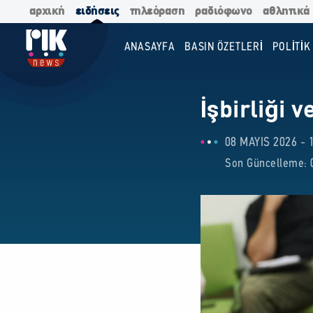
αρχική
ειδήσεις
τηλεόραση
ραδιόφωνο
αθλητικά
ANASAYFA
BASIN ÖZETLERİ
POLİTİK
İşbirliği 
08 MAYIS 2026 - 
Son Güncelleme: 0