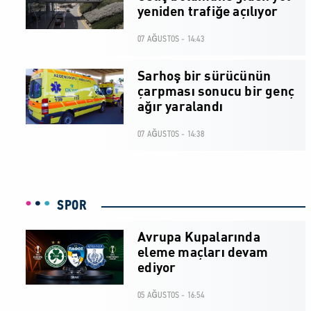
yeniden trafiğe açılıyor
07 AĞUSTOS - 14:43
Sarhoş bir sürücünün
çarpması sonucu bir genç
ağır yaralandı
07 AĞUSTOS - 14:38
SPOR
Avrupa Kupalarında
eleme maçları devam
ediyor
05 AĞUSTOS - 16:54