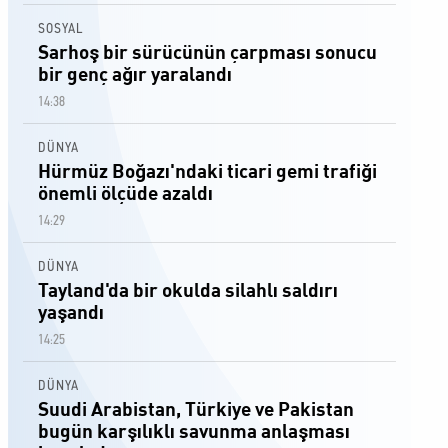
SOSYAL
Sarhoş bir sürücünün çarpması sonucu
bir genç ağır yaralandı
14:38
DÜNYA
Hürmüz Boğazı'ndaki ticari gemi trafiği
önemli ölçüde azaldı
14:29
DÜNYA
Tayland'da bir okulda silahlı saldırı
yaşandı
14:25
DÜNYA
Suudi Arabistan, Türkiye ve Pakistan
bugün karşılıklı savunma anlaşması