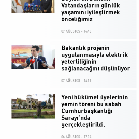
Vatandaşların günlük
yaşamını iyileştirmek
önceliğimiz
07 AĞUSTOS - 14:48
Bakanlık projenin
uygulanmasıyla elektrik
yeterliliğinin
sağlanacağını düşünüyor
07 AĞUSTOS - 14:11
Yeni hükümet üyelerinin
yemin töreni bu sabah
Cumhurbaşkanlığı
Sarayı’nda
gerçekleştirildi.
06 AĞUSTOS - 17:04