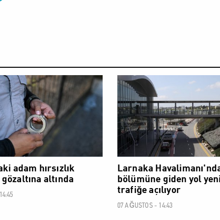
SOSYAL
aki adam hırsızlık
Larnaka Havalimanı'nda
gözaltına altında
bölümüne giden yol yen
trafiğe açılıyor
14:45
07 AĞUSTOS - 14:43