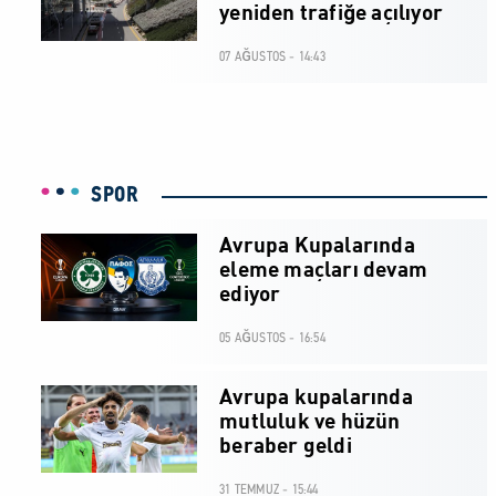
yeniden trafiğe açılıyor
07 AĞUSTOS - 14:43
SPOR
Avrupa Kupalarında
eleme maçları devam
ediyor
05 AĞUSTOS - 16:54
Avrupa kupalarında
mutluluk ve hüzün
beraber geldi
31 TEMMUZ - 15:44