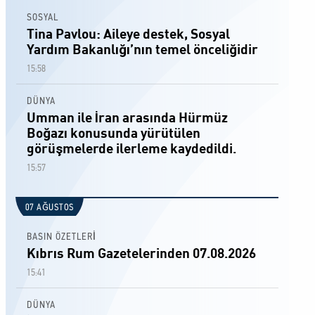
SOSYAL
Tina Pavlou: Aileye destek, Sosyal
Yardım Bakanlığı’nın temel önceliğidir
15:58
DÜNYA
Umman ile İran arasında Hürmüz
Boğazı konusunda yürütülen
görüşmelerde ilerleme kaydedildi.
15:57
07 AĞUSTOS
BASIN ÖZETLERİ
Kıbrıs Rum Gazetelerinden 07.08.2026
15:41
DÜNYA