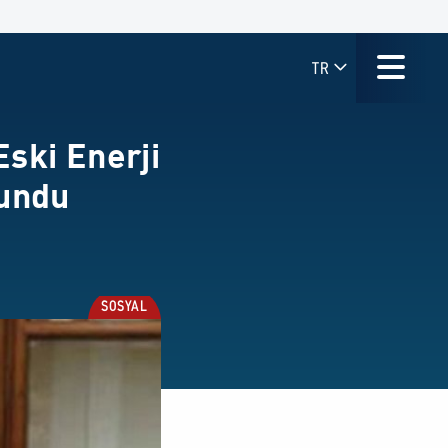
TR
ski Enerji
lundu
SOSYAL