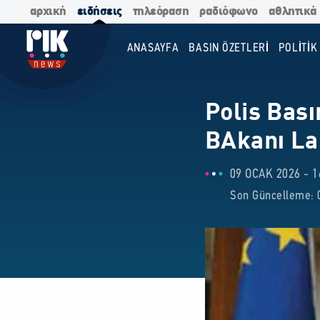
αρχική
ειδήσεις
τηλεόραση
ραδιόφωνο
αθλητικά
ANASAYFA
BASIN ÖZETLERİ
POLİTİK
Polis Bası
BAkanı La
09 OCAK 2026 - 1
Son Güncelleme: 0