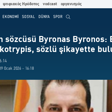
ψηφιακός Ηρόδοτος
vodcast
οργανισμός
EKONOMİ
SOSYAL
DÜNYA
SPOR
n sözcüsü Byronas Byronos: E
kotrypis, sözlü şikayette bu
6:14
9 Ocak 2026 - 16:18