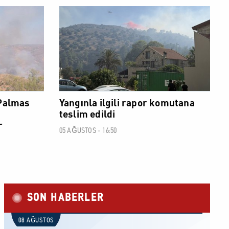
SOSYAL
SOSYAL
 Palmas
Yangınla ilgili rapor komutana
teslim edildi
r
05 AĞUSTOS - 16:50
SON HABERLER
08 AĞUSTOS