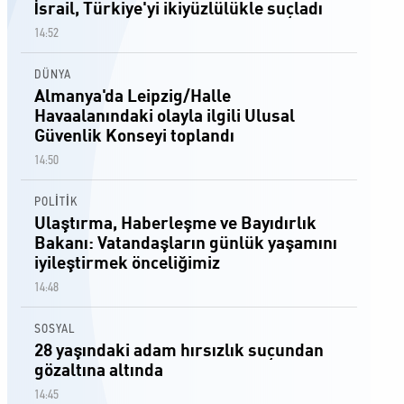
İsrail, Türkiye'yi ikiyüzlülükle suçladı
14:52
DÜNYA
Almanya'da Leipzig/Halle
Havaalanındaki olayla ilgili Ulusal
Güvenlik Konseyi toplandı
14:50
POLİTİK
Ulaştırma, Haberleşme ve Bayıdırlık
Bakanı: Vatandaşların günlük yaşamını
iyileştirmek önceliğimiz
14:48
SOSYAL
28 yaşındaki adam hırsızlık suçundan
gözaltına altında
14:45