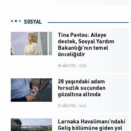
SOSYAL
Tina Pavlou: Aileye
destek, Sosyal Yardım
Bakanlığı’nın temel
önceliğidir
08 AĞUSTOS - 15:58
28 yaşındaki adam
hırsızlık suçundan
gözaltına altında
07 AĞUSTOS - 14:45
Larnaka Havalimanı'ndaki
Geliş bölümüne giden yol