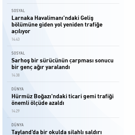
SOSYAL
Larnaka Havalimanı'ndaki Geliş
bölümüne giden yol yeniden trafiğe
açılıyor
14:43
SOSYAL
Sarhoş bir sürücünün çarpması sonucu
bir genç ağır yaralandı
14:38
DÜNYA
Hürmüz Boğazı'ndaki ticari gemi trafiği
önemli ölçüde azaldı
14:29
DÜNYA
Tayland'da bir okulda silahlı saldırı