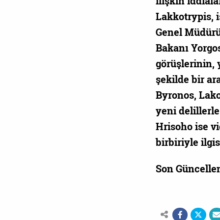
ilişkin iddial
Lakkotrypis, 
Genel Müdürü 
Bakanı Yorgos
görüşlerinin, 
şekilde bir ar
Byronos, Lako
yeni delillerl
Hrisoho ise v
birbiriyle ilg
Son Güncelle