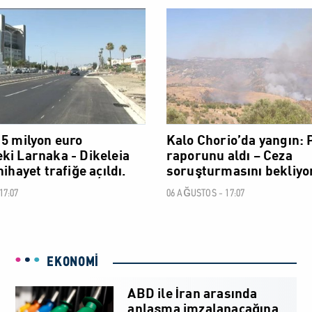
SOSYAL
15 milyon euro
Kalo Chorio’da yangın:
ki Larnaka - Dikeleia
raporunu aldı – Ceza
nihayet trafiğe açıldı.
soruşturmasını bekliyo
17:07
06 AĞUSTOS - 17:07
EKONOMİ
ABD ile İran arasında
anlaşma imzalanacağına