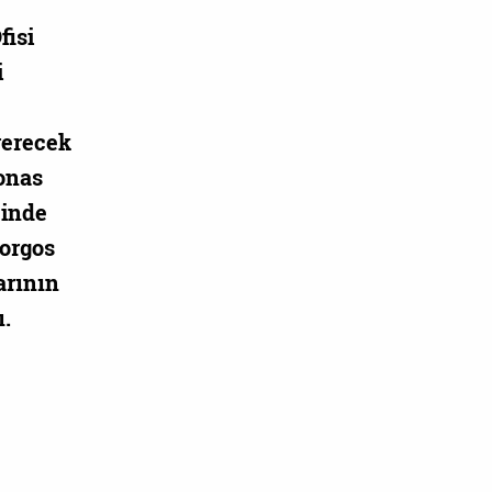
fisi
i
 verecek
ronas
çinde
Yorgos
arının
ı.