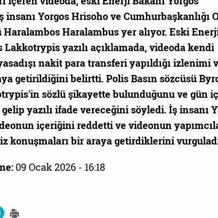
arı içeren videoda, eski Enerji Bakanı Yorgos
iş insanı Yorgos Hrisoho ve Cumhurbaşkanlığı O
Haralambos Haralambus yer alıyor. Eski Enerj
 Lakkotrypis yazılı açıklamada, videoda kendi
yasadışı nakit para transferi yapıldığı izlenimi
aya getirildiğini belirtti. Polis Basın sözcüsü By
trypis'in sözlü şikayette bulunduğunu ve gün i
e gelip yazılı ifade vereceğini söyledi. İş insanı 
ideonun içeriğini reddetti ve videonun yapımcıl
isiz konuşmaları bir araya getirdiklerini vurgulad
me:
09 Ocak 2026 - 16:18