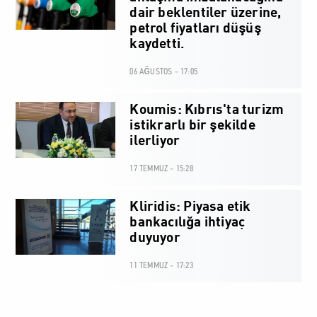
dair beklentiler üzerine,
petrol fiyatları düşüş
kaydetti.
06 AĞUSTOS - 17:05
Koumis: Kıbrıs'ta turizm
istikrarlı bir şekilde
ilerliyor
17 TEMMUZ - 15:28
Kliridis: Piyasa etik
bankacılığa ihtiyaç
duyuyor
11 TEMMUZ - 17:23