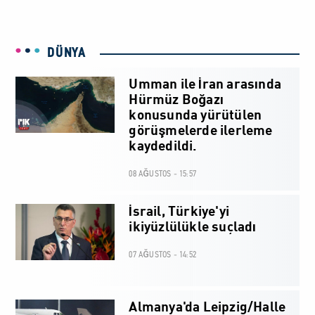
DÜNYA
Umman ile İran arasında
Hürmüz Boğazı
konusunda yürütülen
görüşmelerde ilerleme
kaydedildi.
08 AĞUSTOS - 15:57
İsrail, Türkiye'yi
ikiyüzlülükle suçladı
07 AĞUSTOS - 14:52
Almanya'da Leipzig/Halle