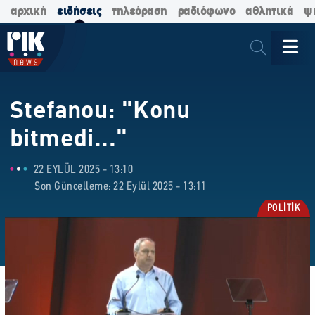
αρχική
ειδήσεις
τηλεόραση
ραδιόφωνο
αθλητικά
ψ
Stefanou: "Konu
bitmedi..."
22 EYLÜL 2025 - 13:10
Son Güncelleme: 22 Eylül 2025 - 13:11
POLİTİK