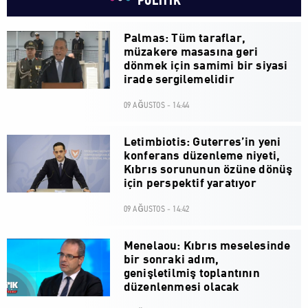
POLİTİK
Palmas: Tüm taraflar,
müzakere masasına geri
dönmek için samimi bir siyasi
irade sergilemelidir
09 AĞUSTOS - 14:44
Letimbiotis: Guterres’in yeni
konferans düzenleme niyeti,
Kıbrıs sorununun özüne dönüş
için perspektif yaratıyor
09 AĞUSTOS - 14:42
Menelaou: Kıbrıs meselesinde
bir sonraki adım,
genişletilmiş toplantının
düzenlenmesi olacak