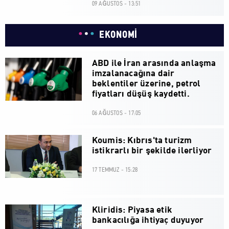
09 AĞUSTOS - 13:51
EKONOMİ
ABD ile İran arasında anlaşma
imzalanacağına dair
beklentiler üzerine, petrol
fiyatları düşüş kaydetti.
06 AĞUSTOS - 17:05
Koumis: Kıbrıs'ta turizm
istikrarlı bir şekilde ilerliyor
17 TEMMUZ - 15:28
Kliridis: Piyasa etik
bankacılığa ihtiyaç duyuyor