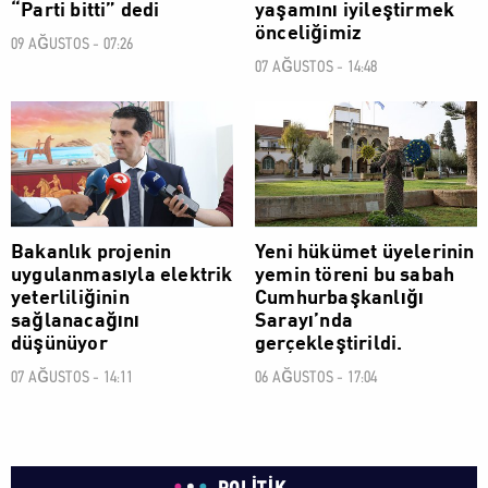
“Parti bitti” dedi
yaşamını iyileştirmek
önceliğimiz
09 AĞUSTOS - 07:26
07 AĞUSTOS - 14:48
POLİTİK
POLİTİK
Bakanlık projenin
Yeni hükümet üyelerinin
uygulanmasıyla elektrik
yemin töreni bu sabah
yeterliliğinin
Cumhurbaşkanlığı
sağlanacağını
Sarayı’nda
düşünüyor
gerçekleştirildi.
07 AĞUSTOS - 14:11
06 AĞUSTOS - 17:04