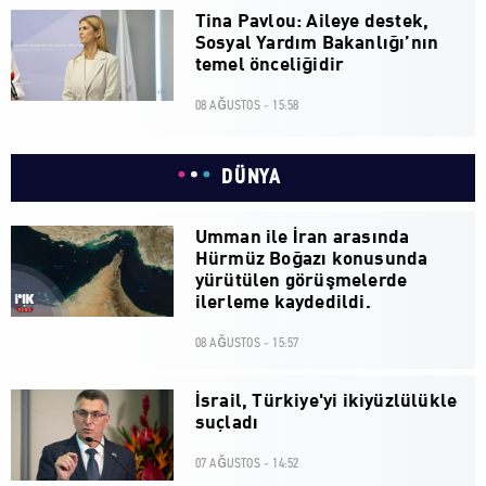
Tina Pavlou: Aileye destek,
Sosyal Yardım Bakanlığı’nın
temel önceliğidir
08 AĞUSTOS - 15:58
DÜNYA
Umman ile İran arasında
Hürmüz Boğazı konusunda
yürütülen görüşmelerde
ilerleme kaydedildi.
08 AĞUSTOS - 15:57
İsrail, Türkiye'yi ikiyüzlülükle
suçladı
07 AĞUSTOS - 14:52