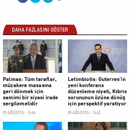
DAHA FAZLASINI GÖSTER
POLİTİK
POLİTİK
Palmas: Tüm taraflar,
Letimbiotis: Guterres’in
müzakere masasına
yeni konferans
geri dönmek için
düzenleme niyeti, Kıbrıs
samimi bir siyasi irade
sorununun özüne dönüş
sergilemelidir
için perspektif yaratıyor
09 AĞUSTOS - 14:44
09 AĞUSTOS - 14:42
POLİTİK
POLİTİK