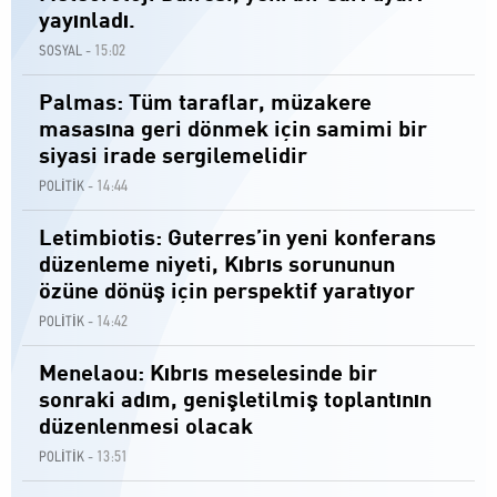
yayınladı.
15:02
SOSYAL -
Palmas: Tüm taraflar, müzakere
masasına geri dönmek için samimi bir
siyasi irade sergilemelidir
14:44
POLİTİK -
Letimbiotis: Guterres’in yeni konferans
düzenleme niyeti, Kıbrıs sorununun
özüne dönüş için perspektif yaratıyor
14:42
POLİTİK -
Menelaou: Kıbrıs meselesinde bir
sonraki adım, genişletilmiş toplantının
düzenlenmesi olacak
13:51
POLİTİK -