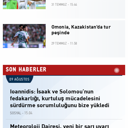
31 TEMMUZ - 15:44
Omonia, Kazakistan'da tur
peşinde
29 TEMMUZ - 11:58
SON HABERLER
09 AĞUSTOS
Ioannidis: İsaak ve Solomou’nun
fedakarlığı, kurtuluş mücadelesini
sürdürme sorumluluğunu bize yükledi
15:04
SOSYAL -
Meteoroloji Dairesi, yeni bir sarı uyarı