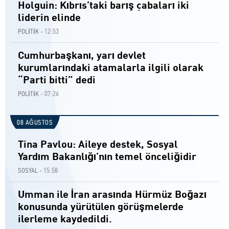
Holguin: Kıbrıs’taki barış çabaları iki
liderin elinde
12:53
POLİTİK -
Cumhurbaşkanı, yarı devlet
kurumlarındaki atamalarla ilgili olarak
“Parti bitti” dedi
07:26
POLİTİK -
08 AĞUSTOS
Tina Pavlou: Aileye destek, Sosyal
Yardım Bakanlığı’nın temel önceliğidir
15:58
SOSYAL -
Umman ile İran arasında Hürmüz Boğazı
konusunda yürütülen görüşmelerde
ilerleme kaydedildi.