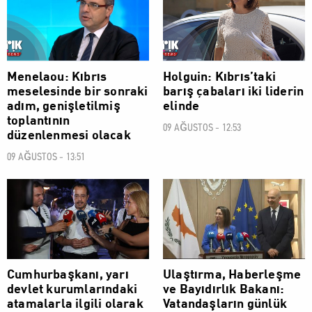
Menelaou: Kıbrıs
Holguin: Kıbrıs’taki
meselesinde bir sonraki
barış çabaları iki liderin
adım, genişletilmiş
elinde
toplantının
09 AĞUSTOS - 12:53
düzenlenmesi olacak
09 AĞUSTOS - 13:51
POLİTİK
POLİTİK
Cumhurbaşkanı, yarı
Ulaştırma, Haberleşme
devlet kurumlarındaki
ve Bayıdırlık Bakanı:
atamalarla ilgili olarak
Vatandaşların günlük