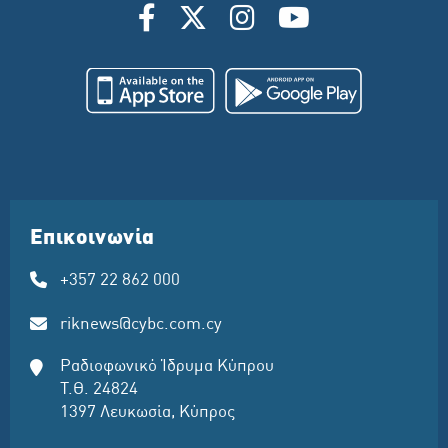
Επικοινωνία
+357 22 862 000
riknews@cybc.com.cy
Ραδιοφωνικό Ίδρυμα Κύπρου
Τ.Θ. 24824
1397 Λευκωσία, Κύπρος