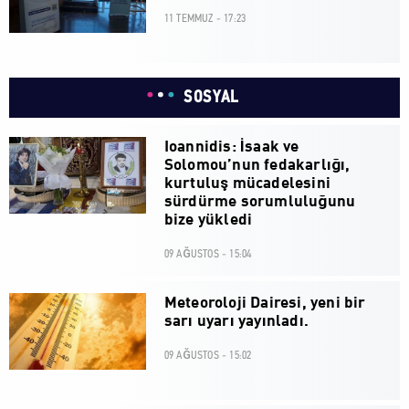
11 TEMMUZ - 17:23
SOSYAL
Ioannidis: İsaak ve
Solomou’nun fedakarlığı,
kurtuluş mücadelesini
sürdürme sorumluluğunu
bize yükledi
09 AĞUSTOS - 15:04
Meteoroloji Dairesi, yeni bir
sarı uyarı yayınladı.
09 AĞUSTOS - 15:02