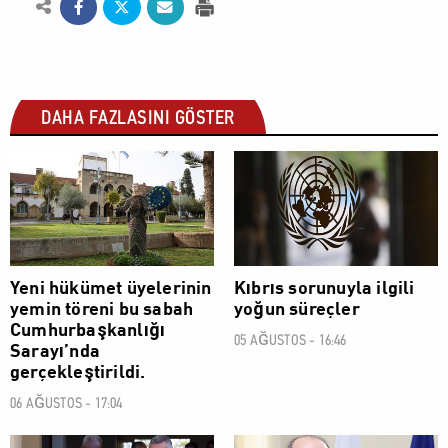
DAHA FAZLASINI GÖSTER
POLİTİK
POLİTİK
Yeni hükümet üyelerinin
Kıbrıs sorunuyla ilgili
yemin töreni bu sabah
yoğun süreçler
Cumhurbaşkanlığı
05 AĞUSTOS - 16:46
Sarayı’nda
gerçekleştirildi.
06 AĞUSTOS - 17:04
POLİTİK
POLİTİK