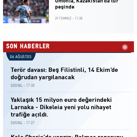
Omonia, Kazakistan'da tur
peşinde
29 TEMMUZ - 11:58
SON HABERLER
06 AĞUSTOS
Terör davası: Beş Filistinli, 14 Ekim'de
doğrudan yargılanacak
17:08
SOSYAL -
Yaklaşık 15 milyon euro değerindeki
Larnaka - Dikeleia yeni yolu nihayet
trafiğe açıldı.
17:07
SOSYAL -