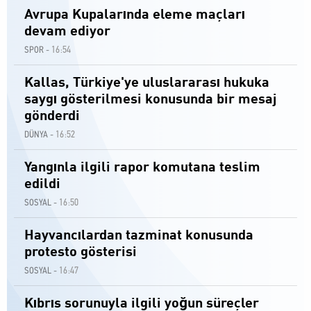
Avrupa Kupalarında eleme maçları
devam ediyor
16:54
SPOR -
Kallas, Türkiye'ye uluslararası hukuka
saygı gösterilmesi konusunda bir mesaj
gönderdi
16:52
DÜNYA -
Yangınla ilgili rapor komutana teslim
edildi
16:50
SOSYAL -
Hayvancılardan tazminat konusunda
protesto gösterisi
16:47
SOSYAL -
Kıbrıs sorunuyla ilgili yoğun süreçler