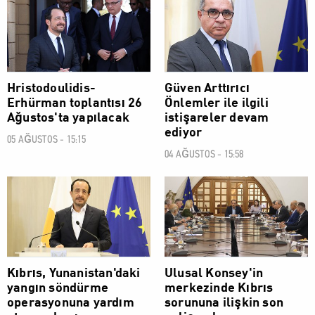
Hristodoulidis-
Güven Arttırıcı
Erhürman toplantısı 26
Önlemler ile ilgili
Ağustos'ta yapılacak
istişareler devam
ediyor
05 AĞUSTOS - 15:15
04 AĞUSTOS - 15:58
POLİTİK
POLİTİK
Kıbrıs, Yunanistan'daki
Ulusal Konsey'in
yangın söndürme
merkezinde Kıbrıs
operasyonuna yardım
sorununa ilişkin son