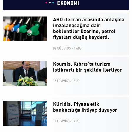
EKONOMİ
ABD ile İran arasında anlaşma
imzalanacağına dair
beklentiler üzerine, petrol
fiyatları düşüş kaydetti.
06 AĞUSTOS - 17:05
Koumis: Kıbrıs'ta turizm
istikrarlı bir şekilde ilerliyor
17 TEMMUZ - 15:28
Kliridis: Piyasa etik
bankacılığa ihtiyaç duyuyor
11 TEMMUZ - 17:23