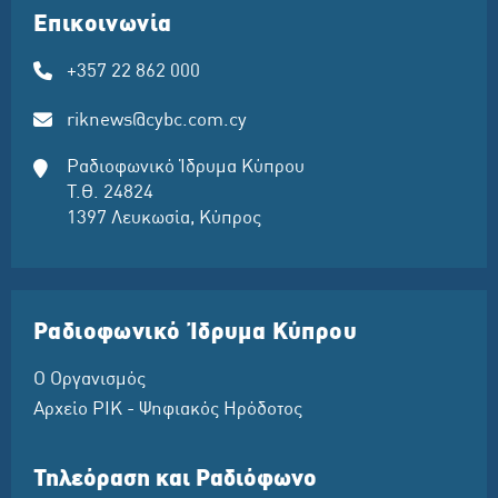
Επικοινωνία
+357 22 862 000
riknews@cybc.com.cy
Ραδιοφωνικό Ίδρυμα Κύπρου
Τ.Θ. 24824
1397 Λευκωσία, Κύπρος
Ραδιοφωνικό Ίδρυμα Κύπρου
Ο Οργανισμός
Αρχείο ΡΙΚ - Ψηφιακός Ηρόδοτος
Τηλεόραση και Ραδιόφωνο