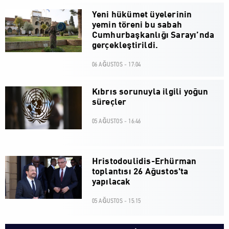
Yeni hükümet üyelerinin
yemin töreni bu sabah
Cumhurbaşkanlığı Sarayı’nda
gerçekleştirildi.
06 AĞUSTOS - 17:04
Kıbrıs sorunuyla ilgili yoğun
süreçler
05 AĞUSTOS - 16:46
Hristodoulidis-Erhürman
toplantısı 26 Ağustos'ta
yapılacak
05 AĞUSTOS - 15:15