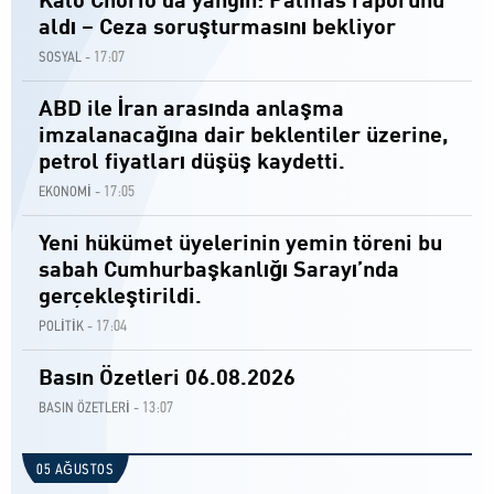
Kalo Chorio’da yangın: Palmas raporunu
aldı – Ceza soruşturmasını bekliyor
17:07
SOSYAL -
ABD ile İran arasında anlaşma
imzalanacağına dair beklentiler üzerine,
petrol fiyatları düşüş kaydetti.
17:05
EKONOMİ -
Yeni hükümet üyelerinin yemin töreni bu
sabah Cumhurbaşkanlığı Sarayı’nda
gerçekleştirildi.
17:04
POLİTİK -
Basın Özetleri 06.08.2026
13:07
BASIN ÖZETLERİ -
05 AĞUSTOS