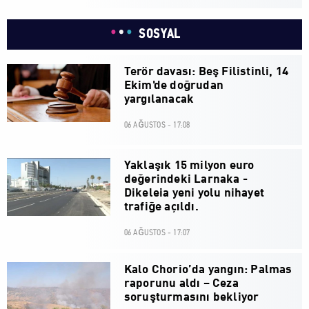
SOSYAL
Terör davası: Beş Filistinli, 14
Ekim'de doğrudan
yargılanacak
06 AĞUSTOS - 17:08
Yaklaşık 15 milyon euro
değerindeki Larnaka -
Dikeleia yeni yolu nihayet
trafiğe açıldı.
06 AĞUSTOS - 17:07
Kalo Chorio’da yangın: Palmas
raporunu aldı – Ceza
soruşturmasını bekliyor