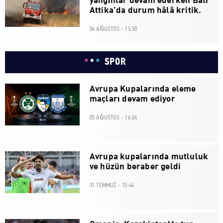
yangınlar devam ederken Batı
Attika’da durum hâlâ kritik.
04 AĞUSTOS - 15:50
SPOR
Avrupa Kupalarında eleme
maçları devam ediyor
05 AĞUSTOS - 16:54
Avrupa kupalarında mutluluk
ve hüzün beraber geldi
31 TEMMUZ - 15:44