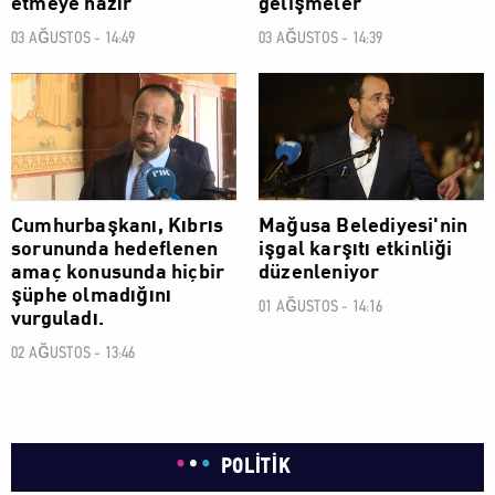
etmeye hazır
gelişmeler
03 AĞUSTOS - 14:49
03 AĞUSTOS - 14:39
POLİTİK
POLİTİK
Cumhurbaşkanı, Kıbrıs
Mağusa Belediyesi'nin
sorununda hedeflenen
işgal karşıtı etkinliği
amaç konusunda hiçbir
düzenleniyor
şüphe olmadığını
01 AĞUSTOS - 14:16
vurguladı.
02 AĞUSTOS - 13:46
POLİTİK