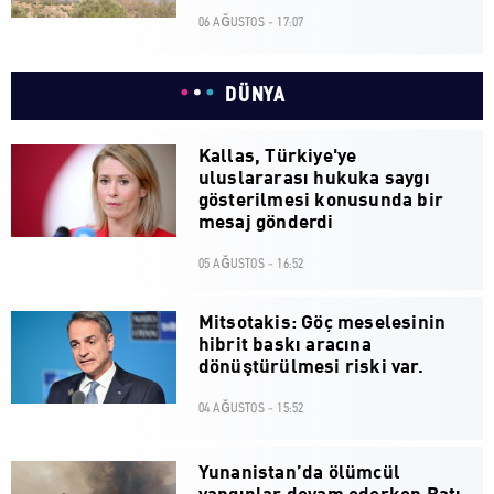
06 AĞUSTOS - 17:07
DÜNYA
Kallas, Türkiye'ye
uluslararası hukuka saygı
gösterilmesi konusunda bir
mesaj gönderdi
05 AĞUSTOS - 16:52
Mitsotakis: Göç meselesinin
hibrit baskı aracına
dönüştürülmesi riski var.
04 AĞUSTOS - 15:52
Yunanistan’da ölümcül