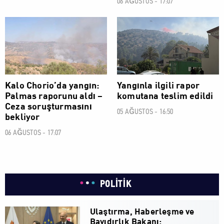
06 AĞUSTOS - 17:07
SOSYAL
SOSYAL
Kalo Chorio’da yangın:
Yangınla ilgili rapor
Palmas raporunu aldı –
komutana teslim edildi
Ceza soruşturmasını
05 AĞUSTOS - 16:50
bekliyor
06 AĞUSTOS - 17:07
POLİTİK
Ulaştırma, Haberleşme ve
Bayıdırlık Bakanı: