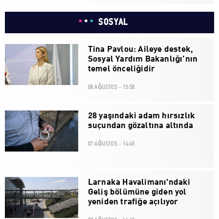
SOSYAL
Tina Pavlou: Aileye destek,
Sosyal Yardım Bakanlığı’nın
temel önceliğidir
08 AĞUSTOS - 15:58
28 yaşındaki adam hırsızlık
suçundan gözaltına altında
07 AĞUSTOS - 14:45
Larnaka Havalimanı'ndaki
Geliş bölümüne giden yol
yeniden trafiğe açılıyor