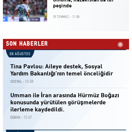
Omonia, Kazakistan'da tur
peşinde
29 TEMMUZ - 11:58
SON HABERLER
08 AĞUSTOS
Tina Pavlou: Aileye destek, Sosyal
Yardım Bakanlığı’nın temel önceliğidir
15:58
SOSYAL -
Umman ile İran arasında Hürmüz Boğazı
konusunda yürütülen görüşmelerde
ilerleme kaydedildi.
15:57
DÜNYA -