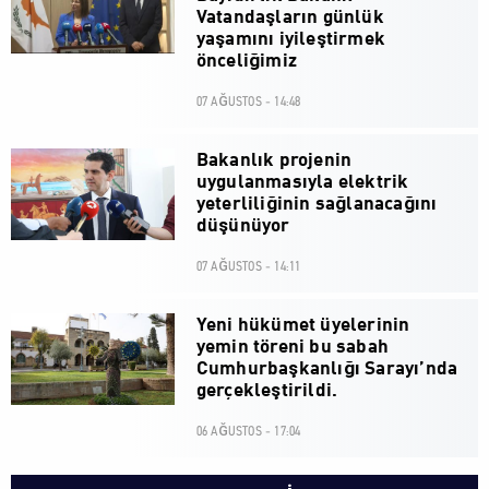
Vatandaşların günlük
yaşamını iyileştirmek
önceliğimiz
07 AĞUSTOS - 14:48
Bakanlık projenin
uygulanmasıyla elektrik
yeterliliğinin sağlanacağını
düşünüyor
07 AĞUSTOS - 14:11
Yeni hükümet üyelerinin
yemin töreni bu sabah
Cumhurbaşkanlığı Sarayı’nda
gerçekleştirildi.
06 AĞUSTOS - 17:04