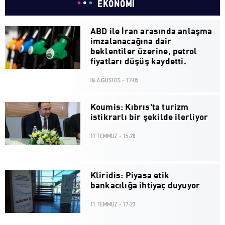
EKONOMİ
ABD ile İran arasında anlaşma
imzalanacağına dair
beklentiler üzerine, petrol
fiyatları düşüş kaydetti.
06 AĞUSTOS - 17:05
Koumis: Kıbrıs'ta turizm
istikrarlı bir şekilde ilerliyor
17 TEMMUZ - 15:28
Kliridis: Piyasa etik
bankacılığa ihtiyaç duyuyor
11 TEMMUZ - 17:23