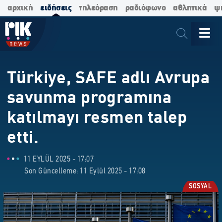
αρχική
ειδήσεις
τηλεόραση
ραδιόφωνο
αθλητικά
ψ
Türkiye, SAFE adlı Avrupa
savunma programına
katılmayı resmen talep
etti.
11 EYLÜL 2025 - 17:07
Son Güncelleme: 11 Eylül 2025 - 17:08
SOSYAL