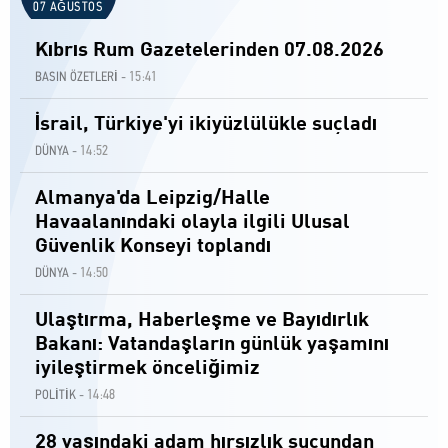
07 AĞUSTOS
Kıbrıs Rum Gazetelerinden 07.08.2026
15:41
BASIN ÖZETLERİ -
İsrail, Türkiye'yi ikiyüzlülükle suçladı
14:52
DÜNYA -
Almanya'da Leipzig/Halle
Havaalanındaki olayla ilgili Ulusal
Güvenlik Konseyi toplandı
14:50
DÜNYA -
Ulaştırma, Haberleşme ve Bayıdırlık
Bakanı: Vatandaşların günlük yaşamını
iyileştirmek önceliğimiz
14:48
POLİTİK -
28 yaşındaki adam hırsızlık suçundan