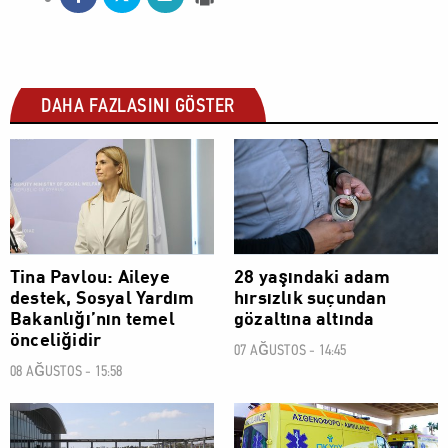
DAHA FAZLASINI GÖSTER
SOSYAL
SOSYAL
Tina Pavlou: Aileye
28 yaşındaki adam
destek, Sosyal Yardım
hırsızlık suçundan
Bakanlığı’nın temel
gözaltına altında
önceliğidir
07 AĞUSTOS - 14:45
08 AĞUSTOS - 15:58
SOSYAL
SOSYAL