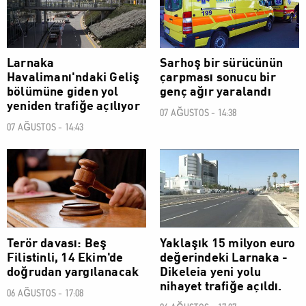
Larnaka
Sarhoş bir sürücünün
Havalimanı'ndaki Geliş
çarpması sonucu bir
bölümüne giden yol
genç ağır yaralandı
yeniden trafiğe açılıyor
07 AĞUSTOS - 14:38
07 AĞUSTOS - 14:43
SOSYAL
SOSYAL
Terör davası: Beş
Yaklaşık 15 milyon euro
Filistinli, 14 Ekim'de
değerindeki Larnaka -
doğrudan yargılanacak
Dikeleia yeni yolu
nihayet trafiğe açıldı.
06 AĞUSTOS - 17:08