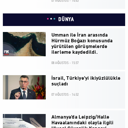
07 AĞUSTOS - 14:43
DÜNYA
Umman ile İran arasında
Hürmüz Boğazı konusunda
yürütülen görüşmelerde
ilerleme kaydedildi.
08 AĞUSTOS - 15:57
İsrail, Türkiye'yi ikiyüzlülükle
suçladı
07 AĞUSTOS - 14:52
Almanya'da Leipzig/Halle
Havaalanındaki olayla ilgili