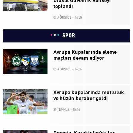
Ulusal Güvenlik Konseyi
toplandı
07 AĞUSTOS - 14:50
SPOR
Avrupa Kupalarında eleme
maçları devam ediyor
05 AĞUSTOS - 16:54
Avrupa kupalarında mutluluk
ve hüzün beraber geldi
31 TEMMUZ - 15:44