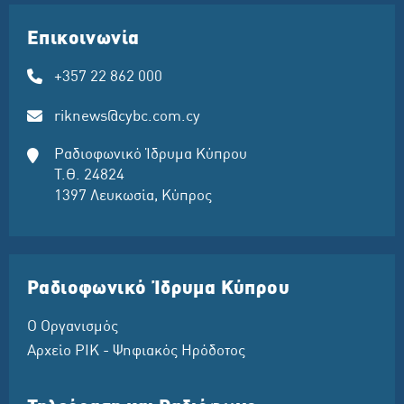
Επικοινωνία
+357 22 862 000
riknews@cybc.com.cy
Ραδιοφωνικό Ίδρυμα Κύπρου
Τ.Θ. 24824
1397 Λευκωσία, Κύπρος
Ραδιοφωνικό Ίδρυμα Κύπρου
Ο Οργανισμός
Αρχείο ΡΙΚ - Ψηφιακός Ηρόδοτος