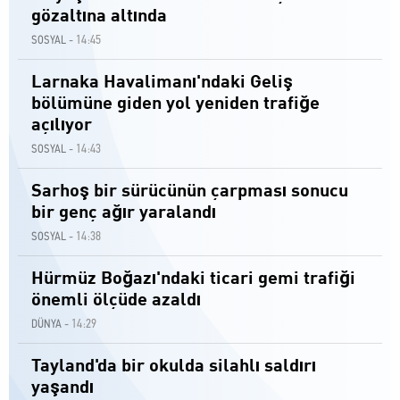
gözaltına altında
14:45
SOSYAL -
Larnaka Havalimanı'ndaki Geliş
bölümüne giden yol yeniden trafiğe
açılıyor
14:43
SOSYAL -
Sarhoş bir sürücünün çarpması sonucu
bir genç ağır yaralandı
14:38
SOSYAL -
Hürmüz Boğazı'ndaki ticari gemi trafiği
önemli ölçüde azaldı
14:29
DÜNYA -
Tayland'da bir okulda silahlı saldırı
yaşandı