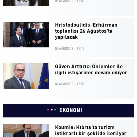
05 AĞUSTOS - 16:46
Hristodoulidis-Erhürman
toplantısı 26 Ağustos'ta
yapılacak
05 AĞUSTOS - 15:15
Güven Arttırıcı Önlemler ile
ilgili istişareler devam ediyor
04 AĞUSTOS - 15:58
EKONOMİ
Koumis: Kıbrıs'ta turizm
istikrarlı bir şekilde ilerliyor