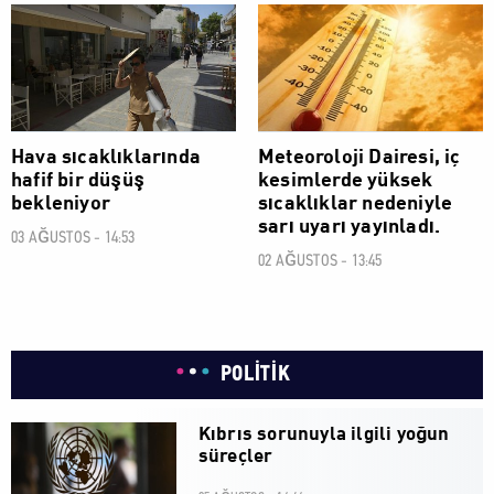
SOSYAL
SOSYAL
Hava sıcaklıklarında
Meteoroloji Dairesi, iç
hafif bir düşüş
kesimlerde yüksek
bekleniyor
sıcaklıklar nedeniyle
sarı uyarı yayınladı.
03 AĞUSTOS - 14:53
02 AĞUSTOS - 13:45
POLİTİK
Kıbrıs sorunuyla ilgili yoğun
süreçler