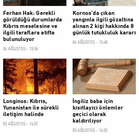
Ferhan Hak: Gerekli
Kornos’da çıkan
görüldüğü durumlarda
yangınla ilgili gözaltına
Kıbrıs meselesine ve
alınan 2 kişi hakkında 8
ilgili taraflara atıfta
günlük tutukluluk kararı
bulunuluyor
04 AĞUSTOS - 15:48
04 AĞUSTOS - 15:56
SOSYAL
SOSYAL
Longinos: Kıbrıs,
İngiliz baba için
Yunanistan ile sürekli
kısıtlayıcı önlemler
iletişim halinde
geçici olarak
kaldırılıyor
03 AĞUSTOS - 14:57
03 AĞUSTOS - 14:55