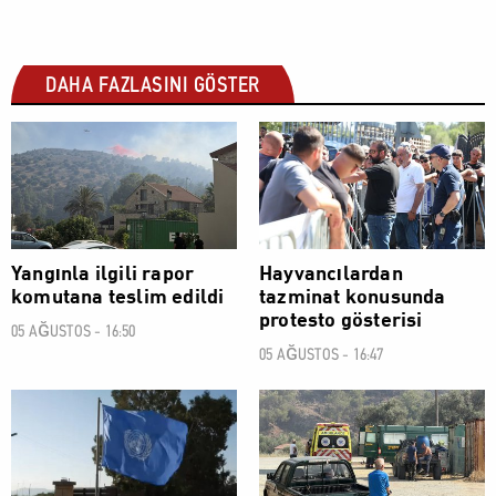
DAHA FAZLASINI GÖSTER
SOSYAL
SOSYAL
Yangınla ilgili rapor
Hayvancılardan
komutana teslim edildi
tazminat konusunda
protesto gösterisi
05 AĞUSTOS - 16:50
05 AĞUSTOS - 16:47
SOSYAL
SOSYAL