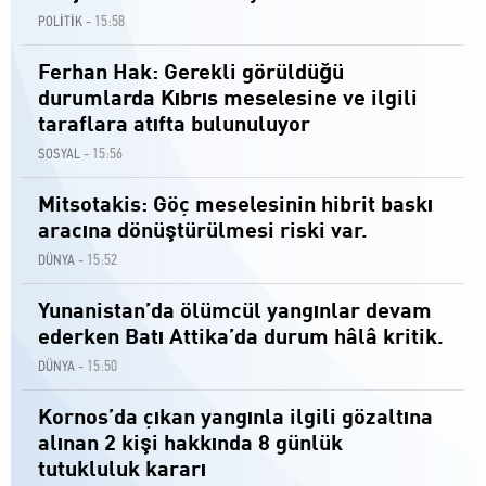
15:58
POLİTİK -
Ferhan Hak: Gerekli görüldüğü
durumlarda Kıbrıs meselesine ve ilgili
taraflara atıfta bulunuluyor
15:56
SOSYAL -
Mitsotakis: Göç meselesinin hibrit baskı
aracına dönüştürülmesi riski var.
15:52
DÜNYA -
Yunanistan’da ölümcül yangınlar devam
ederken Batı Attika’da durum hâlâ kritik.
15:50
DÜNYA -
Kornos’da çıkan yangınla ilgili gözaltına
alınan 2 kişi hakkında 8 günlük
tutukluluk kararı