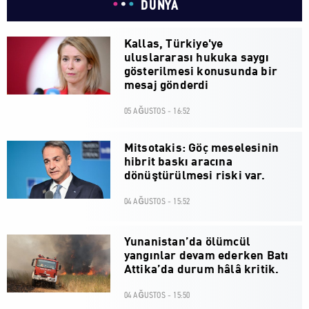
DÜNYA
Kallas, Türkiye'ye
uluslararası hukuka saygı
gösterilmesi konusunda bir
mesaj gönderdi
05 AĞUSTOS - 16:52
Mitsotakis: Göç meselesinin
hibrit baskı aracına
dönüştürülmesi riski var.
04 AĞUSTOS - 15:52
Yunanistan’da ölümcül
yangınlar devam ederken Batı
Attika’da durum hâlâ kritik.
04 AĞUSTOS - 15:50