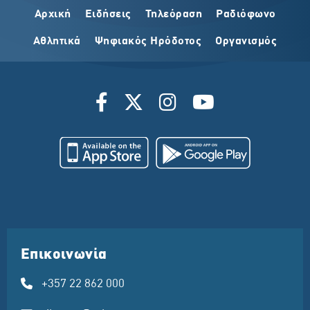
Αρχική
Ειδήσεις
Τηλεόραση
Ραδιόφωνο
Αθλητικά
Ψηφιακός Ηρόδοτος
Οργανισμός
Επικοινωνία
+357 22 862 000