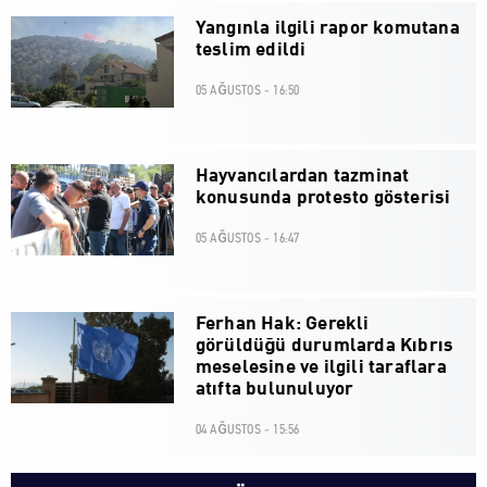
Yangınla ilgili rapor komutana
teslim edildi
05 AĞUSTOS - 16:50
Hayvancılardan tazminat
konusunda protesto gösterisi
05 AĞUSTOS - 16:47
Ferhan Hak: Gerekli
görüldüğü durumlarda Kıbrıs
meselesine ve ilgili taraflara
atıfta bulunuluyor
04 AĞUSTOS - 15:56