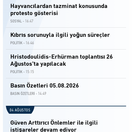
Hayvancılardan tazminat konusunda
protesto gösterisi
16:47
SOSYAL -
Kıbrıs sorunuyla ilgili yoğun süreçler
16:46
POLİTİK -
Hristodoulidis-Erhürman toplantısı 26
Ağustos'ta yapılacak
15:15
POLİTİK -
Basın Özetleri 05.08.2026
14:49
BASIN ÖZETLERİ -
04 AĞUSTOS
Güven Arttırıcı Önlemler ile ilgili
istişareler devam ediyor