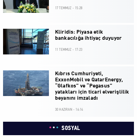
17 TEMMUZ - 15:28
Kliridis: Piyasa etik
bankacılığa ihtiyaç duyuyor
11 TEMMUZ - 17:23
Kıbrıs Cumhuriyeti,
ExxonMobil ve QatarEnergy,
“Glafkos” ve “Pegasus”
yatakları için ticari elverişlilik
beyanını imzaladı
30 HAZIRAN - 16:14
SOSYAL