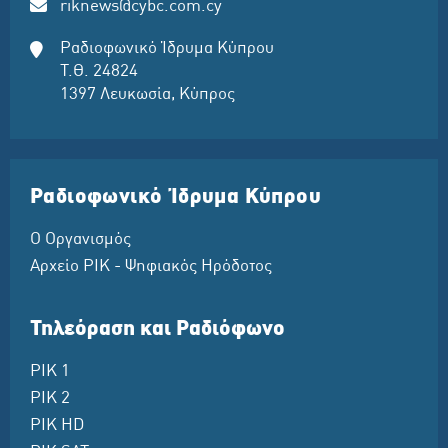
riknews@cybc.com.cy
Ραδιοφωνικό Ίδρυμα Κύπρου
Τ.Θ. 24824
1397 Λευκωσία, Κύπρος
Ραδιοφωνικό Ίδρυμα Κύπρου
Ο Οργανισμός
Αρχείο ΡΙΚ - Ψηφιακός Ηρόδοτος
Τηλεόραση και Ραδιόφωνο
ΡΙΚ 1
ΡΙΚ 2
ΡΙΚ HD