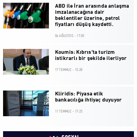
ABD ile İran arasında anlaşma
imzalanacağına dair
beklentiler üzerine, petrol
fiyatları düşüş kaydetti.
06 AĞUSTOS - 17:05
Koumis: Kıbrıs'ta turizm
istikrarlı bir şekilde ilerliyor
17 TEMMUZ - 15:28
Kliridis: Piyasa etik
bankacılığa ihtiyaç duyuyor
11 TEMMUZ - 17:23