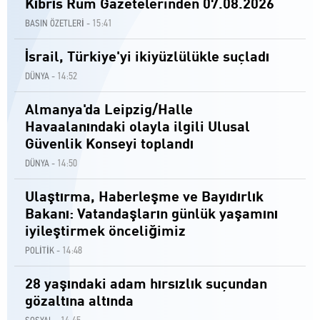
Kıbrıs Rum Gazetelerinden 07.08.2026
15:41
BASIN ÖZETLERİ -
İsrail, Türkiye'yi ikiyüzlülükle suçladı
14:52
DÜNYA -
Almanya'da Leipzig/Halle
Havaalanındaki olayla ilgili Ulusal
Güvenlik Konseyi toplandı
14:50
DÜNYA -
Ulaştırma, Haberleşme ve Bayıdırlık
Bakanı: Vatandaşların günlük yaşamını
iyileştirmek önceliğimiz
14:48
POLİTİK -
28 yaşındaki adam hırsızlık suçundan
gözaltına altında