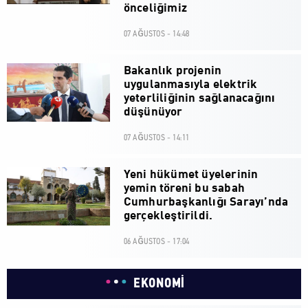
önceliğimiz
07 AĞUSTOS - 14:48
Bakanlık projenin
uygulanmasıyla elektrik
yeterliliğinin sağlanacağını
düşünüyor
07 AĞUSTOS - 14:11
Yeni hükümet üyelerinin
yemin töreni bu sabah
Cumhurbaşkanlığı Sarayı’nda
gerçekleştirildi.
06 AĞUSTOS - 17:04
EKONOMİ