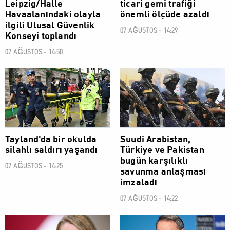
Leipzig/Halle
ticari gemi trafiği
Havaalanındaki olayla
önemli ölçüde azaldı
ilgili Ulusal Güvenlik
07 AĞUSTOS - 14:29
Konseyi toplandı
07 AĞUSTOS - 14:50
DÜNYA
DÜNYA
Tayland'da bir okulda
Suudi Arabistan,
silahlı saldırı yaşandı
Türkiye ve Pakistan
bugün karşılıklı
07 AĞUSTOS - 14:25
savunma anlaşması
imzaladı
07 AĞUSTOS - 14:22
DÜNYA
DÜNYA