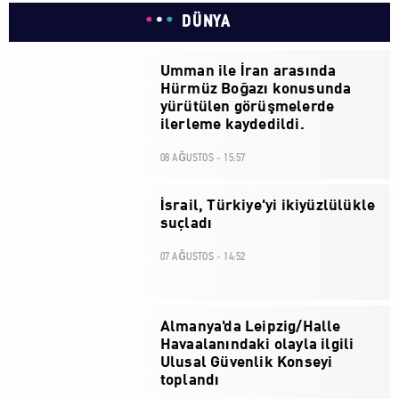
DÜNYA
Umman ile İran arasında
Hürmüz Boğazı konusunda
yürütülen görüşmelerde
ilerleme kaydedildi.
08 AĞUSTOS - 15:57
İsrail, Türkiye'yi ikiyüzlülükle
suçladı
07 AĞUSTOS - 14:52
Almanya'da Leipzig/Halle
Havaalanındaki olayla ilgili
Ulusal Güvenlik Konseyi
toplandı