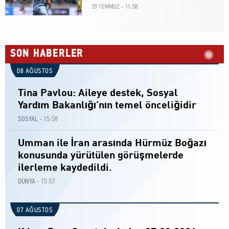
29 TEMMUZ - 11:58
SON HABERLER
08 AĞUSTOS
Tina Pavlou: Aileye destek, Sosyal
Yardım Bakanlığı’nın temel önceliğidir
15:58
SOSYAL -
Umman ile İran arasında Hürmüz Boğazı
konusunda yürütülen görüşmelerde
ilerleme kaydedildi.
15:57
DÜNYA -
07 AĞUSTOS