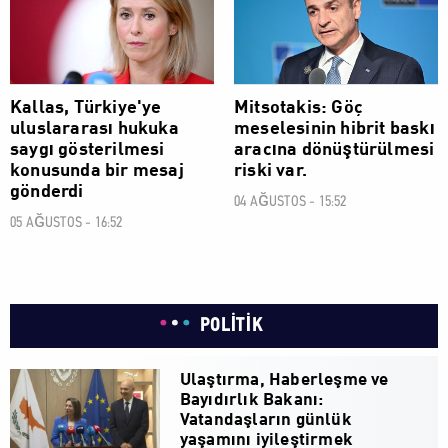
Kallas, Türkiye'ye
Mitsotakis: Göç
uluslararası hukuka
meselesinin hibrit baskı
saygı gösterilmesi
aracına dönüştürülmesi
konusunda bir mesaj
riski var.
gönderdi
04 AĞUSTOS - 15:52
05 AĞUSTOS - 16:52
POLİTİK
Ulaştırma, Haberleşme ve
Bayıdırlık Bakanı:
Vatandaşların günlük
yaşamını iyileştirmek