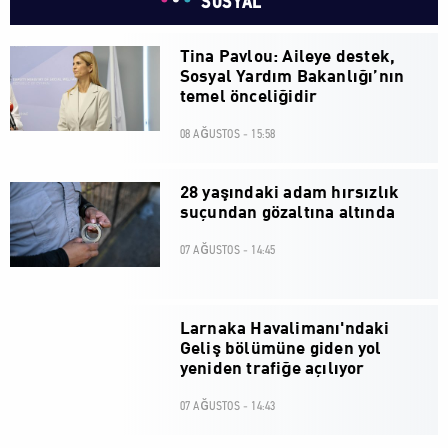
SOSYAL
Tina Pavlou: Aileye destek,
Sosyal Yardım Bakanlığı’nın
temel önceliğidir
08 AĞUSTOS - 15:58
28 yaşındaki adam hırsızlık
suçundan gözaltına altında
07 AĞUSTOS - 14:45
Larnaka Havalimanı'ndaki
Geliş bölümüne giden yol
yeniden trafiğe açılıyor
07 AĞUSTOS - 14:43