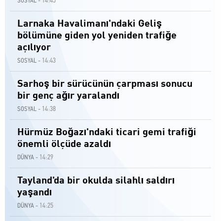
14:45
SOSYAL -
Larnaka Havalimanı'ndaki Geliş
bölümüne giden yol yeniden trafiğe
açılıyor
14:43
SOSYAL -
Sarhoş bir sürücünün çarpması sonucu
bir genç ağır yaralandı
14:38
SOSYAL -
Hürmüz Boğazı'ndaki ticari gemi trafiği
önemli ölçüde azaldı
14:29
DÜNYA -
Tayland'da bir okulda silahlı saldırı
yaşandı
14:25
DÜNYA -