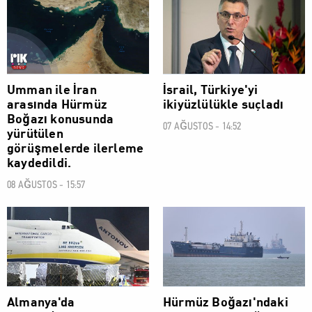
DÜNYA
DÜNYA
Umman ile İran
İsrail, Türkiye'yi
arasında Hürmüz
ikiyüzlülükle suçladı
Boğazı konusunda
07 AĞUSTOS - 14:52
yürütülen
görüşmelerde ilerleme
kaydedildi.
08 AĞUSTOS - 15:57
DÜNYA
DÜNYA
Almanya'da
Hürmüz Boğazı'ndaki