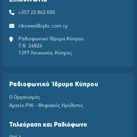
+357 22 862 000
riknews@cybc.com.cy
Ραδιοφωνικό Ίδρυμα Κύπρου
Τ.Θ. 24824
1397 Λευκωσία, Κύπρος
Ραδιοφωνικό Ίδρυμα Κύπρου
Ο Οργανισμός
Αρχείο ΡΙΚ - Ψηφιακός Ηρόδοτος
Τηλεόραση και Ραδιόφωνο