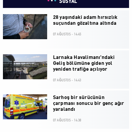
SOSYAL
28 yaşındaki adam hırsızlık
suçundan gözaltına altında
07 AĞUSTOS - 14:45
Larnaka Havalimanı'ndaki
Geliş bölümüne giden yol
yeniden trafiğe açılıyor
07 AĞUSTOS - 14:43
Sarhoş bir sürücünün
çarpması sonucu bir genç ağır
yaralandı
07 AĞUSTOS - 14:38