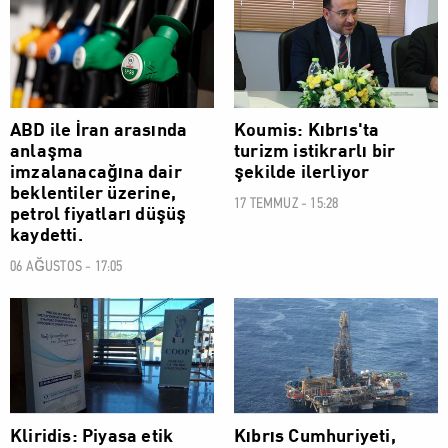
EKONOMİ
EKONOMİ
ABD ile İran arasında
Koumis: Kıbrıs'ta
anlaşma
turizm istikrarlı bir
imzalanacağına dair
şekilde ilerliyor
beklentiler üzerine,
17 TEMMUZ - 15:28
petrol fiyatları düşüş
kaydetti.
06 AĞUSTOS - 17:05
EKONOMİ
EKONOMİ
Kliridis: Piyasa etik
Kıbrıs Cumhuriyeti,