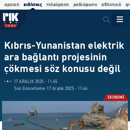
αρχική
ειδήσεις
τηλεόραση
ραδιόφωνο
αθλητικά
ψ
Kıbrıs-Yunanistan elektrik
ara bağlantı projesinin
çökmesi söz konusu değil
17 ARALIK 2025 - 11:45
Son Güncelleme: 17 Aralık 2025 - 11:46
EKONOMİ