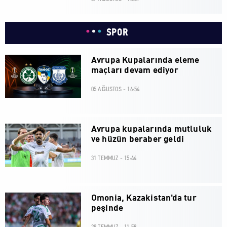
SPOR
Avrupa Kupalarında eleme
maçları devam ediyor
05 AĞUSTOS - 16:54
Avrupa kupalarında mutluluk
ve hüzün beraber geldi
31 TEMMUZ - 15:44
Omonia, Kazakistan'da tur
peşinde