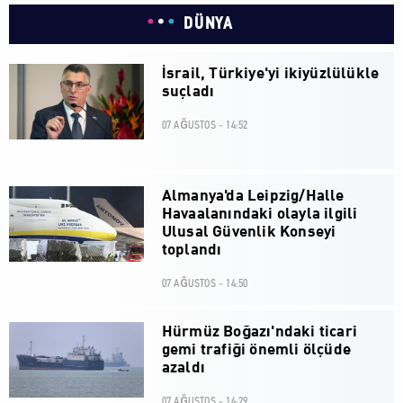
DÜNYA
İsrail, Türkiye'yi ikiyüzlülükle
suçladı
07 AĞUSTOS - 14:52
Almanya'da Leipzig/Halle
Havaalanındaki olayla ilgili
Ulusal Güvenlik Konseyi
toplandı
07 AĞUSTOS - 14:50
Hürmüz Boğazı'ndaki ticari
gemi trafiği önemli ölçüde
azaldı
07 AĞUSTOS - 14:29