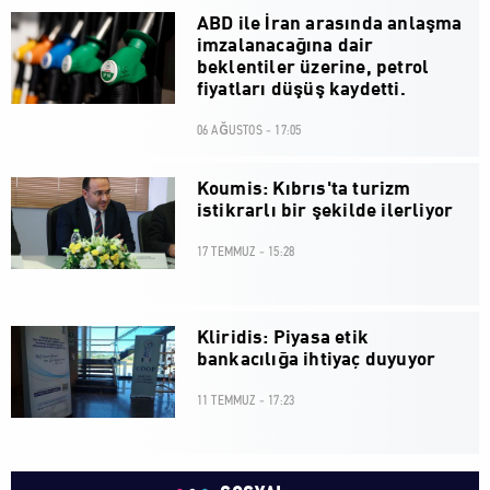
ABD ile İran arasında anlaşma
imzalanacağına dair
beklentiler üzerine, petrol
fiyatları düşüş kaydetti.
06 AĞUSTOS - 17:05
Koumis: Kıbrıs'ta turizm
istikrarlı bir şekilde ilerliyor
17 TEMMUZ - 15:28
Kliridis: Piyasa etik
bankacılığa ihtiyaç duyuyor
11 TEMMUZ - 17:23