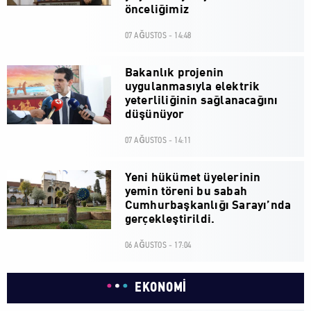
önceliğimiz
07 AĞUSTOS - 14:48
Bakanlık projenin
uygulanmasıyla elektrik
yeterliliğinin sağlanacağını
düşünüyor
07 AĞUSTOS - 14:11
Yeni hükümet üyelerinin
yemin töreni bu sabah
Cumhurbaşkanlığı Sarayı’nda
gerçekleştirildi.
06 AĞUSTOS - 17:04
EKONOMİ