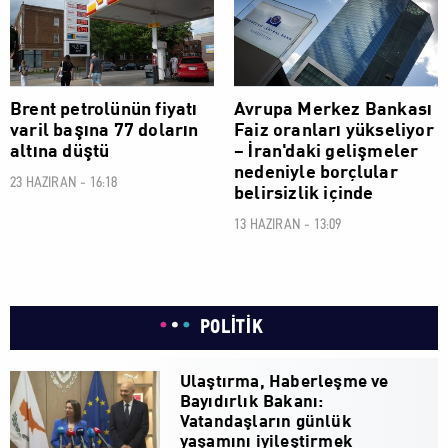
Brent petrolünün fiyatı
Avrupa Merkez Bankası
varil başına 77 doların
Faiz oranları yükseliyor
altına düştü
– İran'daki gelişmeler
nedeniyle borçlular
23 HAZIRAN - 16:18
belirsizlik içinde
13 HAZIRAN - 13:09
POLİTİK
Ulaştırma, Haberleşme ve
Bayıdırlık Bakanı:
Vatandaşların günlük
yaşamını iyileştirmek