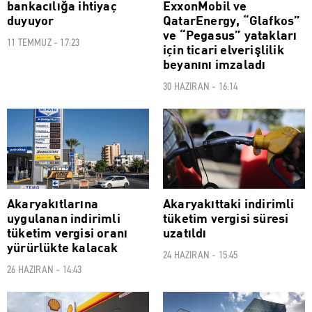
bankacılığa ihtiyaç
ExxonMobil ve
duyuyor
QatarEnergy, “Glafkos”
ve “Pegasus” yatakları
11 TEMMUZ - 17:23
için ticari elverişlilik
beyanını imzaladı
30 HAZIRAN - 16:14
EKONOMİ
EKONOMİ
Akaryakıtlarına
Akaryakıttaki indirimli
uygulanan indirimli
tüketim vergisi süresi
tüketim vergisi oranı
uzatıldı
yürürlükte kalacak
24 HAZIRAN - 15:45
26 HAZIRAN - 14:43
EKONOMİ
EKONOMİ