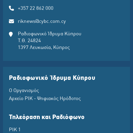
+357 22 862 000
riknews@cybc.com.cy
Ραδιοφωνικό Ίδρυμα Κύπρου
Τ.Θ. 24824
1397 Λευκωσία, Κύπρος
Ραδιοφωνικό Ίδρυμα Κύπρου
Ο Οργανισμός
Αρχείο ΡΙΚ - Ψηφιακός Ηρόδοτος
Τηλεόραση και Ραδιόφωνο
ΡΙΚ 1