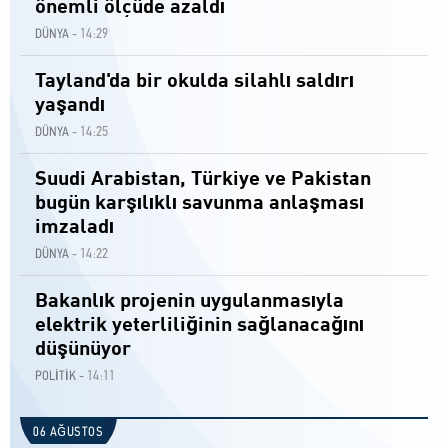
önemli ölçüde azaldı
14:29
DÜNYA -
Tayland'da bir okulda silahlı saldırı
yaşandı
14:25
DÜNYA -
Suudi Arabistan, Türkiye ve Pakistan
bugün karşılıklı savunma anlaşması
imzaladı
14:22
DÜNYA -
Bakanlık projenin uygulanmasıyla
elektrik yeterliliğinin sağlanacağını
düşünüyor
14:11
POLİTİK -
06 AĞUSTOS