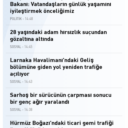
Bakanı: Vatandaşların günlük yaşamını
iyileştirmek önceliğimiz
14:48
POLİTİK -
28 yaşındaki adam hırsızlık suçundan
gözaltına altında
14:45
SOSYAL -
Larnaka Havalimanı'ndaki Geliş
bölümüne giden yol yeniden trafiğe
açılıyor
14:43
SOSYAL -
Sarhoş bir sürücünün çarpması sonucu
bir genç ağır yaralandı
14:38
SOSYAL -
Hürmüz Boğazı'ndaki ticari gemi trafiği