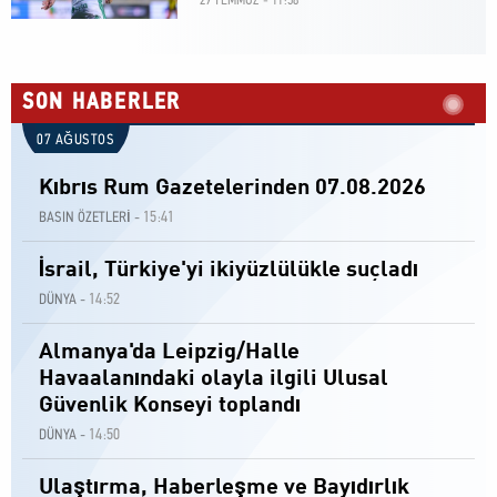
29 TEMMUZ - 11:58
SON HABERLER
07 AĞUSTOS
Kıbrıs Rum Gazetelerinden 07.08.2026
15:41
BASIN ÖZETLERİ -
İsrail, Türkiye'yi ikiyüzlülükle suçladı
14:52
DÜNYA -
Almanya'da Leipzig/Halle
Havaalanındaki olayla ilgili Ulusal
Güvenlik Konseyi toplandı
14:50
DÜNYA -
Ulaştırma, Haberleşme ve Bayıdırlık