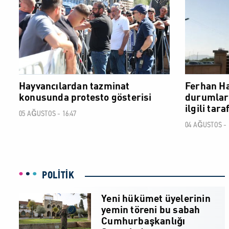
Hayvancılardan tazminat
Ferhan Ha
konusunda protesto gösterisi
durumlard
ilgili tar
05 AĞUSTOS - 16:47
04 AĞUSTOS - 
POLİTİK
Yeni hükümet üyelerinin
yemin töreni bu sabah
Cumhurbaşkanlığı