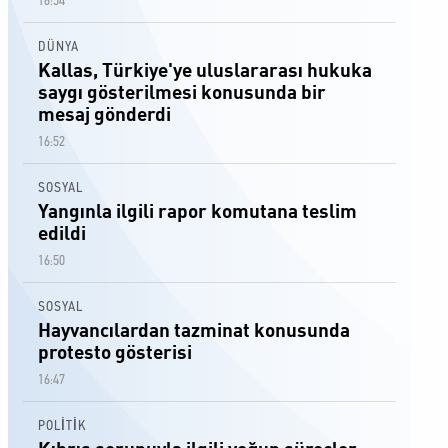
16:54
DÜNYA
Kallas, Türkiye'ye uluslararası hukuka
saygı gösterilmesi konusunda bir
mesaj gönderdi
16:52
SOSYAL
Yangınla ilgili rapor komutana teslim
edildi
16:50
SOSYAL
Hayvancılardan tazminat konusunda
protesto gösterisi
16:47
POLİTİK