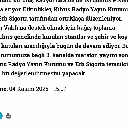
llü kuruluş Radyomaraton’un iki günlük etkinl
 eriyor. Etkinlikler, Kıbrıs Radyo Yayın Kurum
Erb Sigorta tarafından ortaklaşa düzenleniyor.
Vakfı'na destek olmak için bağış toplama
ıbrıs genelinde kurulan stantlar ve şehir ve köy
 kutuları aracılığıyla bugün de devam ediyor. 
urumumuza bağlı 3. kanalda maraton yayını so
rıs Radyo Yayın Kurumu ve Erb Sigorta temsilci
 bir değerlendirmesini yapacak.
me:
04 Kasım 2025 - 15:07