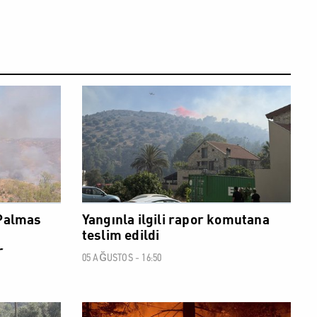
SOSYAL
SOSYAL
 Palmas
Yangınla ilgili rapor komutana
teslim edildi
r
05 AĞUSTOS - 16:50
SOSYAL
SOSYAL