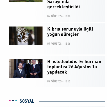
Sarayı’nda
gerçekleştirildi.
06 AĞUSTOS - 17:04
Kıbrıs sorunuyla ilgili
yoğun süreçler
05 AĞUSTOS - 16:46
Hristodoulidis-Erhürman
toplantısı 26 Ağustos'ta
yapılacak
05 AĞUSTOS - 15:15
SOSYAL