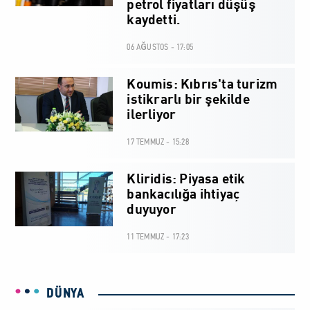
petrol fiyatları düşüş
kaydetti.
06 AĞUSTOS - 17:05
Koumis: Kıbrıs'ta turizm
istikrarlı bir şekilde
ilerliyor
17 TEMMUZ - 15:28
Kliridis: Piyasa etik
bankacılığa ihtiyaç
duyuyor
11 TEMMUZ - 17:23
DÜNYA