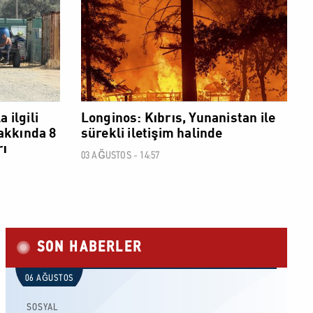
 ilgili
Longinos: Kıbrıs, Yunanistan ile
hakkında 8
sürekli iletişim halinde
rı
03 AĞUSTOS - 14:57
SON HABERLER
06 AĞUSTOS
SOSYAL