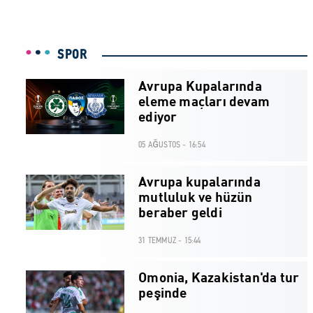
SPOR
Avrupa Kupalarında
eleme maçları devam
ediyor
05 AĞUSTOS - 16:54
Avrupa kupalarında
mutluluk ve hüzün
beraber geldi
31 TEMMUZ - 15:44
Omonia, Kazakistan'da tur
peşinde