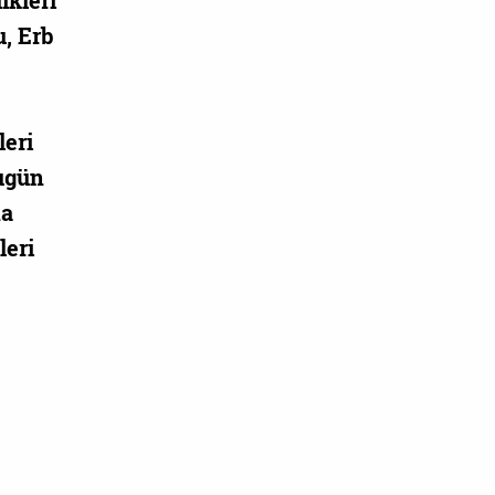
ikleri
u, Erb
leri
Bugün
na
leri