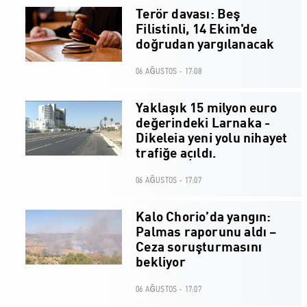
Terör davası: Beş
Filistinli, 14 Ekim'de
doğrudan yargılanacak
06 AĞUSTOS - 17:08
Yaklaşık 15 milyon euro
değerindeki Larnaka -
Dikeleia yeni yolu nihayet
trafiğe açıldı.
06 AĞUSTOS - 17:07
Kalo Chorio’da yangın:
Palmas raporunu aldı –
Ceza soruşturmasını
bekliyor
06 AĞUSTOS - 17:07