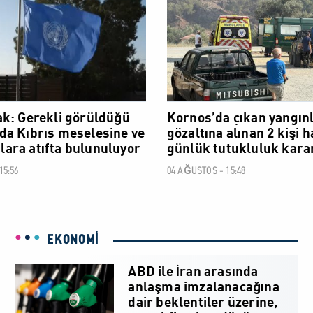
k: Gerekli görüldüğü
Kornos’da çıkan yangınla
a Kıbrıs meselesine ve
gözaltına alınan 2 kişi 
aflara atıfta bulunuluyor
günlük tutukluluk kara
15:56
04 AĞUSTOS - 15:48
EKONOMİ
ABD ile İran arasında
anlaşma imzalanacağına
dair beklentiler üzerine,