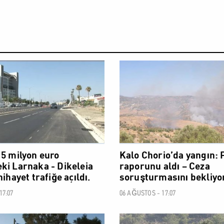
SOSYAL
15 milyon euro
Kalo Chorio’da yangın:
ki Larnaka - Dikeleia
raporunu aldı – Ceza
nihayet trafiğe açıldı.
soruşturmasını bekliyo
17:07
06 AĞUSTOS - 17:07
SOSYAL