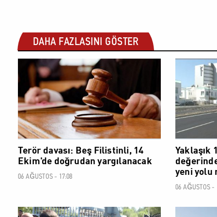
DAHA FAZLASINI GÖSTER
SOSYAL
Terör davası: Beş Filistinli, 14
Yaklaşık 
Ekim'de doğrudan yargılanacak
değerinde
yeni yolu 
06 AĞUSTOS - 17:08
06 AĞUSTOS - 
SOSYAL