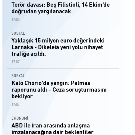
Terör davası: Beş Filistinli, 14 Ekim'de
doğrudan yargılanacak
17:08
SOSYAL
Yaklaşık 15 milyon euro değerindeki
Larnaka - Dikeleia yeni yolu nihayet
trafiğe açıldı.
17:07
SOSYAL
Kalo Chorio’da yangın: Palmas
raporunu aldı – Ceza soruşturmasını
bekliyor
17:07
EKONOMİ
ABD ile İran arasında anlaşma
imzalanacağına dair beklentiler