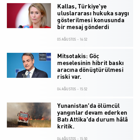
Kallas, Türkiye'ye
uluslararası hukuka saygı
gösterilmesi konusunda
bir mesaj gönderdi
05 AĞUSTOS - 16:52
Mitsotakis: Göç
meselesinin hibrit baskı
aracına dönüştürülmesi
riski var.
04 AĞUSTOS - 15:52
Yunanistan’da ölümcül
yangınlar devam ederken
Batı Attika’da durum hâlâ
kritik.
04 AĞUSTOS - 15:50