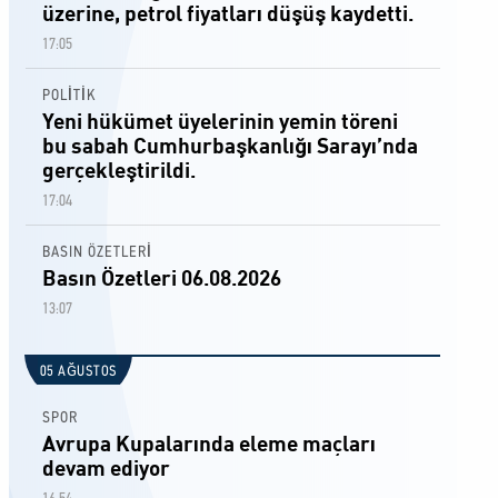
üzerine, petrol fiyatları düşüş kaydetti.
17:05
POLİTİK
Yeni hükümet üyelerinin yemin töreni
bu sabah Cumhurbaşkanlığı Sarayı’nda
gerçekleştirildi.
17:04
BASIN ÖZETLERİ
Basın Özetleri 06.08.2026
13:07
05 AĞUSTOS
SPOR
Avrupa Kupalarında eleme maçları
devam ediyor