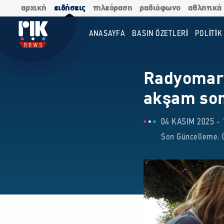
αρχική
ειδήσεις
τηλεόραση
ραδιόφωνο
αθλητικά
ANASAYFA
BASIN ÖZETLERİ
POLİTİK
Radyomarat
akşam son
04 KASIM 2025 - 
Son Güncelleme: 0