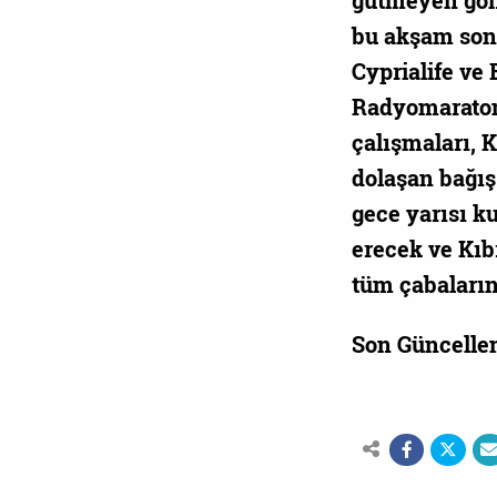
gütmeyen gönü
bu akşam sona
Cyprialife ve 
Radyomaraton 
çalışmaları, K
dolaşan bağış
gece yarısı k
erecek ve Kıb
tüm çabaların
Son Güncelle