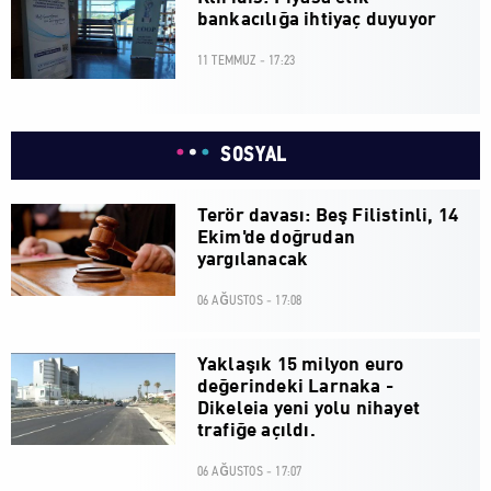
bankacılığa ihtiyaç duyuyor
11 TEMMUZ - 17:23
SOSYAL
Terör davası: Beş Filistinli, 14
Ekim'de doğrudan
yargılanacak
06 AĞUSTOS - 17:08
Yaklaşık 15 milyon euro
değerindeki Larnaka -
Dikeleia yeni yolu nihayet
trafiğe açıldı.
06 AĞUSTOS - 17:07