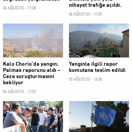
nihayet trafiğe açıldı.
06 AĞUSTOS - 17:08
06 AĞUSTOS - 17:07
SOSYAL
SOSYAL
Kalo Chorio’da yangın:
Yangınla ilgili rapor
Palmas raporunu aldı –
komutana teslim edildi
Ceza soruşturmasını
05 AĞUSTOS - 16:50
bekliyor
06 AĞUSTOS - 17:07
SOSYAL
SOSYAL