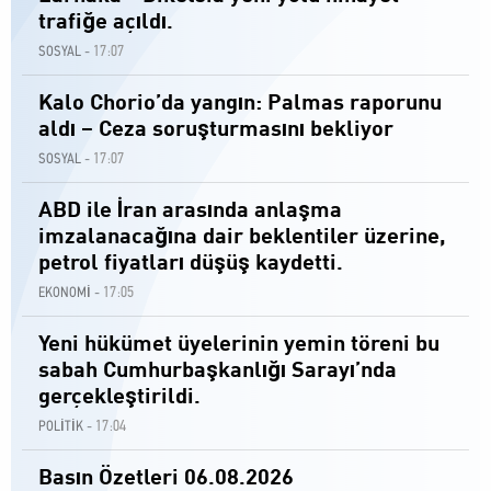
trafiğe açıldı.
17:07
SOSYAL -
Kalo Chorio’da yangın: Palmas raporunu
aldı – Ceza soruşturmasını bekliyor
17:07
SOSYAL -
ABD ile İran arasında anlaşma
imzalanacağına dair beklentiler üzerine,
petrol fiyatları düşüş kaydetti.
17:05
EKONOMİ -
Yeni hükümet üyelerinin yemin töreni bu
sabah Cumhurbaşkanlığı Sarayı’nda
gerçekleştirildi.
17:04
POLİTİK -
Basın Özetleri 06.08.2026