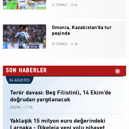
31 TEMMUZ - 15:44
Omonia, Kazakistan'da tur
peşinde
29 TEMMUZ - 11:58
SON HABERLER
06 AĞUSTOS
Terör davası: Beş Filistinli, 14 Ekim'de
doğrudan yargılanacak
17:08
SOSYAL -
Yaklaşık 15 milyon euro değerindeki
Larnaka - Dikeleia yeni yolu nihayet