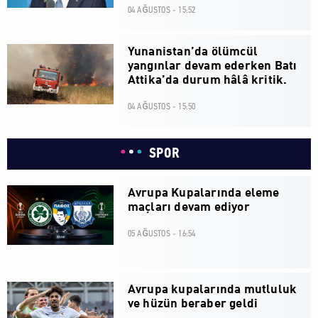
04 AĞUSTOS - 15:52
Yunanistan’da ölümcül
yangınlar devam ederken Batı
Attika’da durum hâlâ kritik.
04 AĞUSTOS - 15:50
SPOR
Avrupa Kupalarında eleme
maçları devam ediyor
05 AĞUSTOS - 16:54
Avrupa kupalarında mutluluk
ve hüzün beraber geldi