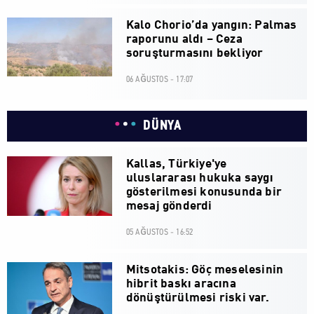
Kalo Chorio’da yangın: Palmas
raporunu aldı – Ceza
soruşturmasını bekliyor
06 AĞUSTOS - 17:07
DÜNYA
Kallas, Türkiye'ye
uluslararası hukuka saygı
gösterilmesi konusunda bir
mesaj gönderdi
05 AĞUSTOS - 16:52
Mitsotakis: Göç meselesinin
hibrit baskı aracına
dönüştürülmesi riski var.