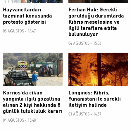
Hayvancılardan
Ferhan Hak: Gerekli
tazminat konusunda
görüldüğü durumlarda
protesto gösterisi
Kıbrıs meselesine ve
ilgili taraflara atıfta
05 AĞUSTOS - 16:47
bulunuluyor
04 AĞUSTOS - 15:56
SOSYAL
SOSYAL
Kornos’da çıkan
Longinos: Kıbrıs,
yangınla ilgili gözaltına
Yunanistan ile sürekli
alınan 2 kişi hakkında 8
iletişim halinde
günlük tutukluluk kararı
03 AĞUSTOS - 14:57
04 AĞUSTOS - 15:48