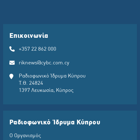
Επικοινωνία
+357 22 862 000
riknews@cybc.com.cy
Ραδιοφωνικό Ίδρυμα Κύπρου
Τ.Θ. 24824
1397 Λευκωσία, Κύπρος
Ραδιοφωνικό Ίδρυμα Κύπρου
Ο Οργανισμός