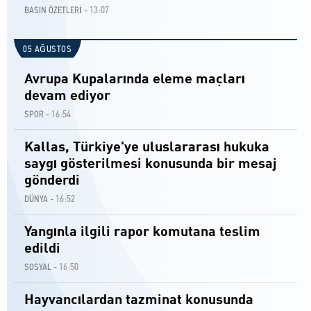
13:07
BASIN ÖZETLERİ -
05 AĞUSTOS
Avrupa Kupalarında eleme maçları
devam ediyor
16:54
SPOR -
Kallas, Türkiye'ye uluslararası hukuka
saygı gösterilmesi konusunda bir mesaj
gönderdi
16:52
DÜNYA -
Yangınla ilgili rapor komutana teslim
edildi
16:50
SOSYAL -
Hayvancılardan tazminat konusunda