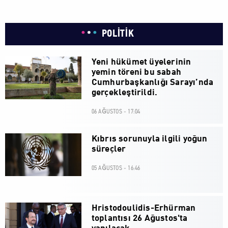
POLİTİK
Yeni hükümet üyelerinin
yemin töreni bu sabah
Cumhurbaşkanlığı Sarayı’nda
gerçekleştirildi.
06 AĞUSTOS - 17:04
Kıbrıs sorunuyla ilgili yoğun
süreçler
05 AĞUSTOS - 16:46
Hristodoulidis-Erhürman
toplantısı 26 Ağustos'ta