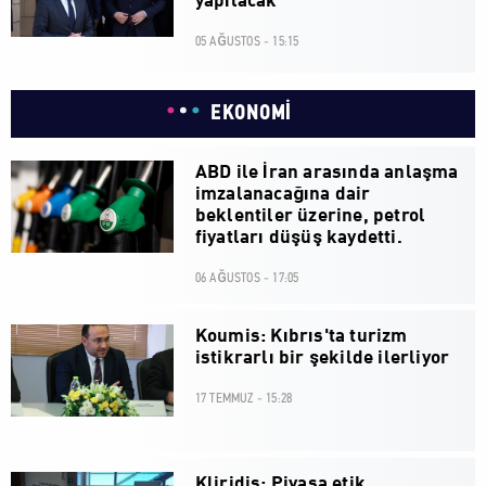
yapılacak
05 AĞUSTOS - 15:15
EKONOMİ
ABD ile İran arasında anlaşma
imzalanacağına dair
beklentiler üzerine, petrol
fiyatları düşüş kaydetti.
06 AĞUSTOS - 17:05
Koumis: Kıbrıs'ta turizm
istikrarlı bir şekilde ilerliyor
17 TEMMUZ - 15:28
Kliridis: Piyasa etik