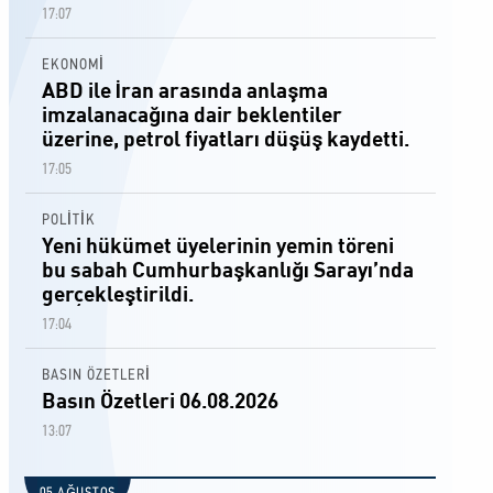
17:07
EKONOMİ
ABD ile İran arasında anlaşma
imzalanacağına dair beklentiler
üzerine, petrol fiyatları düşüş kaydetti.
17:05
POLİTİK
Yeni hükümet üyelerinin yemin töreni
bu sabah Cumhurbaşkanlığı Sarayı’nda
gerçekleştirildi.
17:04
BASIN ÖZETLERİ
Basın Özetleri 06.08.2026
13:07