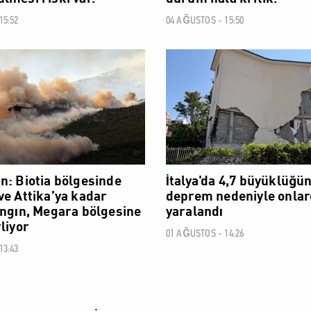
15:52
04 AĞUSTOS - 15:50
DÜNYA
n: Biotia bölgesinde
İtalya'da 4,7 büyüklüğü
ve Attika’ya kadar
deprem nedeniyle onlarc
angın, Megara bölgesine
yaralandı
liyor
01 AĞUSTOS - 14:26
13:43