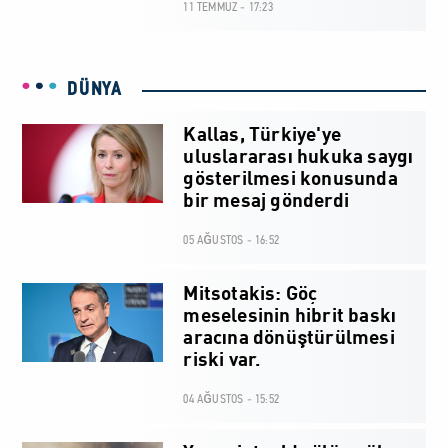
11 TEMMUZ - 17:23
DÜNYA
Kallas, Türkiye'ye
uluslararası hukuka saygı
gösterilmesi konusunda
bir mesaj gönderdi
05 AĞUSTOS - 16:52
Mitsotakis: Göç
meselesinin hibrit baskı
aracına dönüştürülmesi
riski var.
04 AĞUSTOS - 15:52