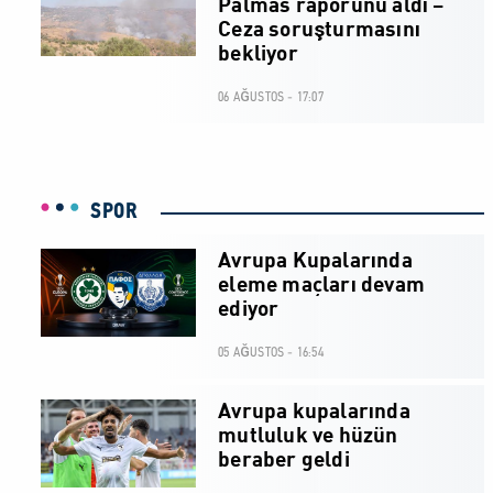
Palmas raporunu aldı –
Ceza soruşturmasını
bekliyor
06 AĞUSTOS - 17:07
SPOR
Avrupa Kupalarında
eleme maçları devam
ediyor
05 AĞUSTOS - 16:54
Avrupa kupalarında
mutluluk ve hüzün
beraber geldi