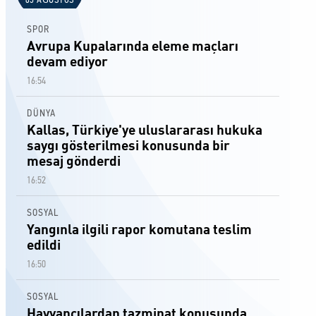
05 AĞUSTOS
SPOR
Avrupa Kupalarında eleme maçları
devam ediyor
16:54
DÜNYA
Kallas, Türkiye'ye uluslararası hukuka
saygı gösterilmesi konusunda bir
mesaj gönderdi
16:52
SOSYAL
Yangınla ilgili rapor komutana teslim
edildi
16:50
SOSYAL
Hayvancılardan tazminat konusunda