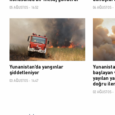
05 AĞUSTOS - 16:52
04 AĞUSTOS - 
DÜNYA
Yunanistan'da yangınlar
Yunanista
şiddetleniyor
başlayan 
yayılan y
03 AĞUSTOS - 14:47
doğru iler
02 AĞUSTOS - 