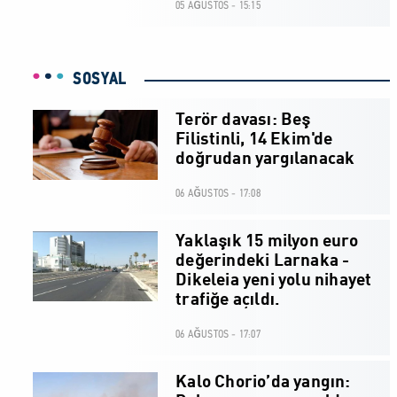
05 AĞUSTOS - 15:15
SOSYAL
Terör davası: Beş
Filistinli, 14 Ekim'de
doğrudan yargılanacak
06 AĞUSTOS - 17:08
Yaklaşık 15 milyon euro
değerindeki Larnaka -
Dikeleia yeni yolu nihayet
trafiğe açıldı.
06 AĞUSTOS - 17:07
Kalo Chorio’da yangın: