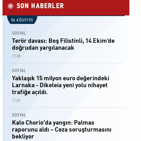
SON HABERLER
06 AĞUSTOS
SOSYAL
Terör davası: Beş Filistinli, 14 Ekim'de
doğrudan yargılanacak
17:08
SOSYAL
Yaklaşık 15 milyon euro değerindeki
Larnaka - Dikeleia yeni yolu nihayet
trafiğe açıldı.
17:07
SOSYAL
Kalo Chorio’da yangın: Palmas
raporunu aldı – Ceza soruşturmasını
bekliyor