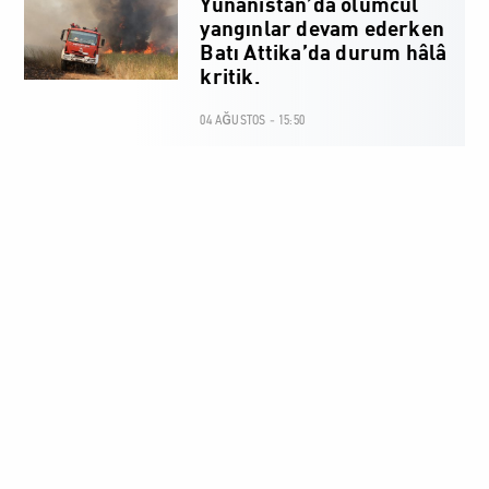
Yunanistan’da ölümcül
yangınlar devam ederken
Batı Attika’da durum hâlâ
kritik.
04 AĞUSTOS - 15:50