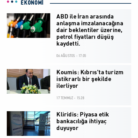
EKONOMİ
ABD ile İran arasında
anlaşma imzalanacağına
dair beklentiler üzerine,
petrol fiyatları düşüş
kaydetti.
06 AĞUSTOS - 17:05
Koumis: Kıbrıs'ta turizm
istikrarlı bir şekilde
ilerliyor
17 TEMMUZ - 15:28
Kliridis: Piyasa etik
bankacılığa ihtiyaç
duyuyor