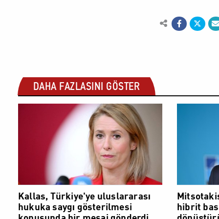
DAHA FAZLASINI GÖSTER
DÜNYA
Kallas, Türkiye'ye uluslararası
Mitsotaki
hukuka saygı gösterilmesi
hibrit bas
konusunda bir mesaj gönderdi
dönüştürü