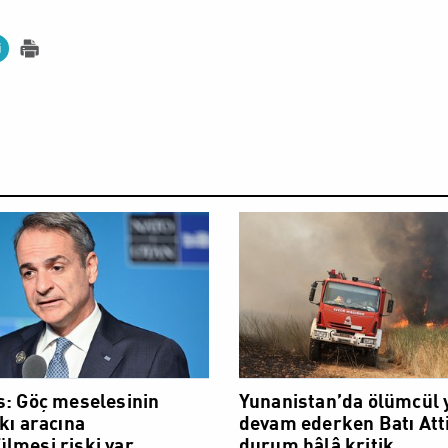
DÜNYA
s: Göç meselesinin
Yunanistan’da ölümcül 
kı aracına
devam ederken Batı Att
lmesi riski var.
durum hâlâ kritik.