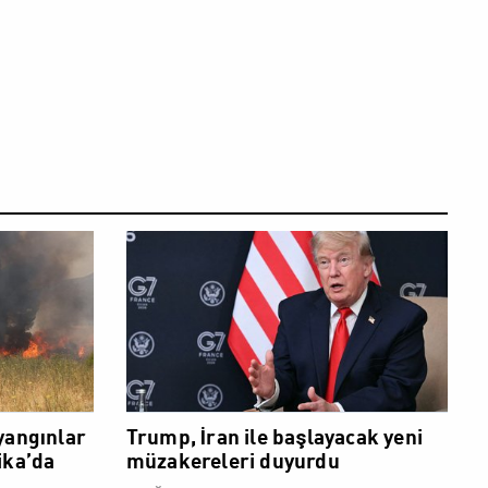
DÜNYA
DÜNYA
yangınlar
Trump, İran ile başlayacak yeni
ika’da
müzakereleri duyurdu