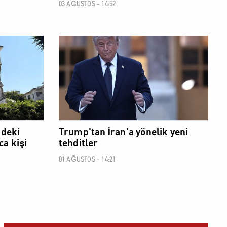
03 AĞUSTOS - 14:52
DÜNYA
DÜNYA
ndeki
Trump'tan İran'a yönelik yeni
a kişi
tehditler
01 AĞUSTOS - 14:21