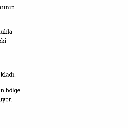
arının
lukla
eki
kladı.
in bölge
uyor.