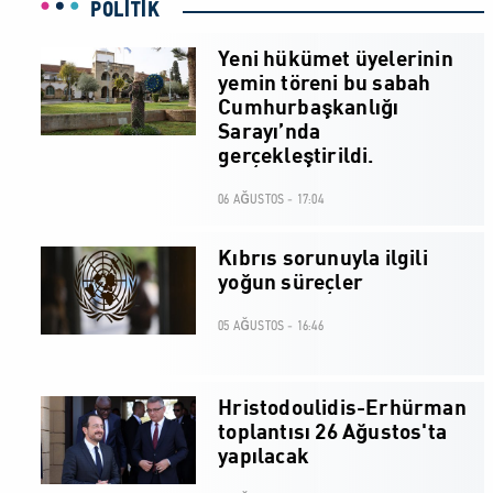
POLİTİK
Yeni hükümet üyelerinin
yemin töreni bu sabah
Cumhurbaşkanlığı
Sarayı’nda
gerçekleştirildi.
06 AĞUSTOS - 17:04
Kıbrıs sorunuyla ilgili
yoğun süreçler
05 AĞUSTOS - 16:46
Hristodoulidis-Erhürman
toplantısı 26 Ağustos'ta
yapılacak