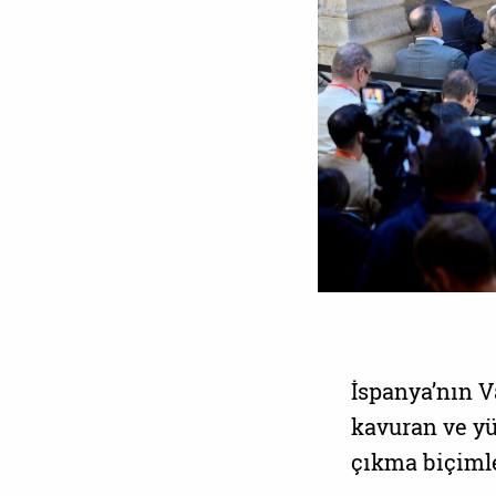
İspanya’nın Va
kavuran ve yü
çıkma biçimler