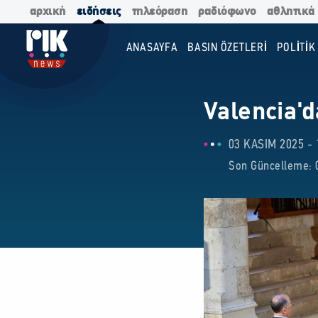
αρχική
ειδήσεις
τηλεόραση
ραδιόφωνο
αθλητικά
ANASAYFA
BASIN ÖZETLERİ
POLİTİK
Valencia'd
03 KASIM 2025 - 
Son Güncelleme: 0