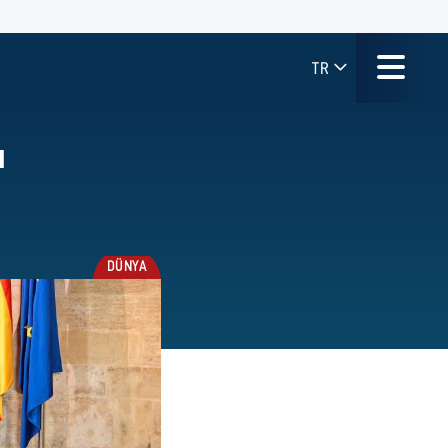
TR
ı
DÜNYA