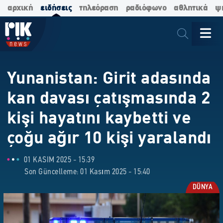
αρχική
ειδήσεις
τηλεόραση
ραδιόφωνο
αθλητικά
ψ
Yunanistan: Girit adasında
kan davası çatışmasında 2
kişi hayatını kaybetti ve
çoğu ağır 10 kişi yaralandı
01 KASIM 2025 - 15:39
Son Güncelleme: 01 Kasım 2025 - 15:40
DÜNYA