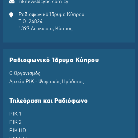
riknews@cybc.com.cy
Ραδιοφωνικό Ίδρυμα Κύπρου
Τ.Θ. 24824
1397 Λευκωσία, Κύπρος
Ραδιοφωνικό Ίδρυμα Κύπρου
Ο Οργανισμός
Αρχείο ΡΙΚ - Ψηφιακός Ηρόδοτος
Τηλεόραση και Ραδιόφωνο
ΡΙΚ 1
ΡΙΚ 2
ΡΙΚ HD