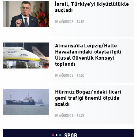
İsrail, Türkiye'yi ikiyüzlülükle
suçladı
07 AĞUSTOS - 14:52
Almanya'da Leipzig/Halle
Havaalanındaki olayla ilgili
Ulusal Güvenlik Konseyi
toplandı
07 AĞUSTOS - 14:50
Hürmüz Boğazı'ndaki ticari
gemi trafiği önemli ölçüde
azaldı
07 AĞUSTOS - 14:29
SPOR