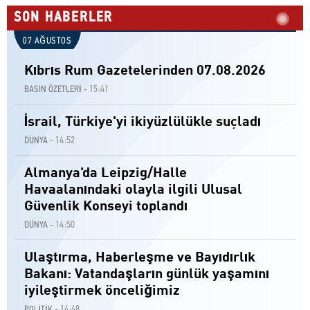
SON HABERLER
07 AĞUSTOS
Kıbrıs Rum Gazetelerinden 07.08.2026
15:41
BASIN ÖZETLERİ -
İsrail, Türkiye'yi ikiyüzlülükle suçladı
14:52
DÜNYA -
Almanya'da Leipzig/Halle
Havaalanındaki olayla ilgili Ulusal
Güvenlik Konseyi toplandı
14:50
DÜNYA -
Ulaştırma, Haberleşme ve Bayıdırlık
Bakanı: Vatandaşların günlük yaşamını
iyileştirmek önceliğimiz
14:48
POLİTİK -