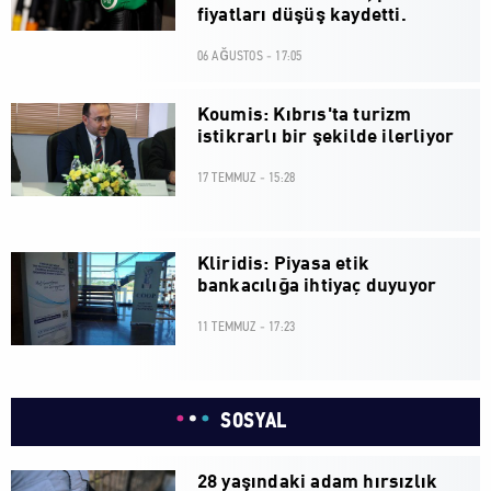
fiyatları düşüş kaydetti.
06 AĞUSTOS - 17:05
Koumis: Kıbrıs'ta turizm
istikrarlı bir şekilde ilerliyor
17 TEMMUZ - 15:28
Kliridis: Piyasa etik
bankacılığa ihtiyaç duyuyor
11 TEMMUZ - 17:23
SOSYAL
28 yaşındaki adam hırsızlık