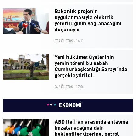
Bakanlık projenin
uygulanmasıyla elektrik
yeterliliğinin sağlanacağını
düşünüyor
07 AĞUSTOS - 14:11
Yeni hükümet üyelerinin
yemin töreni bu sabah
Cumhurbaşkanlığı Sarayı’nda
gerçekleştirildi.
06 AĞUSTOS - 17:04
EKONOMİ
ABD ile İran arasında anlaşma
imzalanacağına dair
beklentiler üzerine, petrol