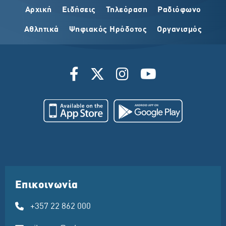
Αρχική
Ειδήσεις
Τηλεόραση
Ραδιόφωνο
Αθλητικά
Ψηφιακός Ηρόδοτος
Οργανισμός
Επικοινωνία
+357 22 862 000