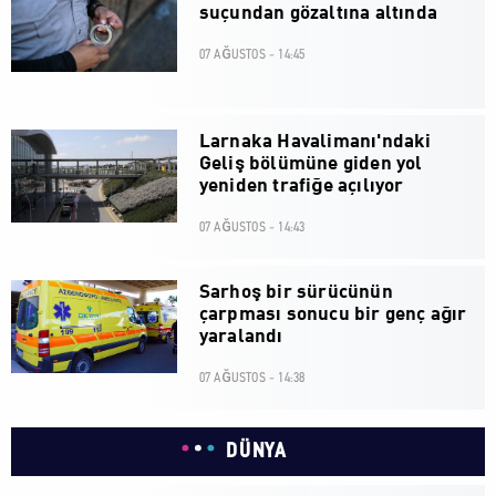
suçundan gözaltına altında
07 AĞUSTOS - 14:45
Larnaka Havalimanı'ndaki
Geliş bölümüne giden yol
yeniden trafiğe açılıyor
07 AĞUSTOS - 14:43
Sarhoş bir sürücünün
çarpması sonucu bir genç ağır
yaralandı
07 AĞUSTOS - 14:38
DÜNYA