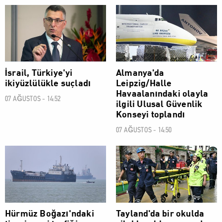
DÜNYA
DÜNYA
İsrail, Türkiye'yi
Almanya'da
ikiyüzlülükle suçladı
Leipzig/Halle
Havaalanındaki olayla
07 AĞUSTOS - 14:52
ilgili Ulusal Güvenlik
Konseyi toplandı
07 AĞUSTOS - 14:50
DÜNYA
DÜNYA
Hürmüz Boğazı'ndaki
Tayland'da bir okulda