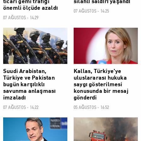
ticari gemi trafiği
silahlı saldırı yaşandı
önemli ölçüde azaldı
07 AĞUSTOS - 14:25
07 AĞUSTOS - 14:29
DÜNYA
DÜNYA
Suudi Arabistan,
Kallas, Türkiye'ye
Türkiye ve Pakistan
uluslararası hukuka
bugün karşılıklı
saygı gösterilmesi
savunma anlaşması
konusunda bir mesaj
imzaladı
gönderdi
07 AĞUSTOS - 14:22
05 AĞUSTOS - 16:52
DÜNYA
DÜNYA