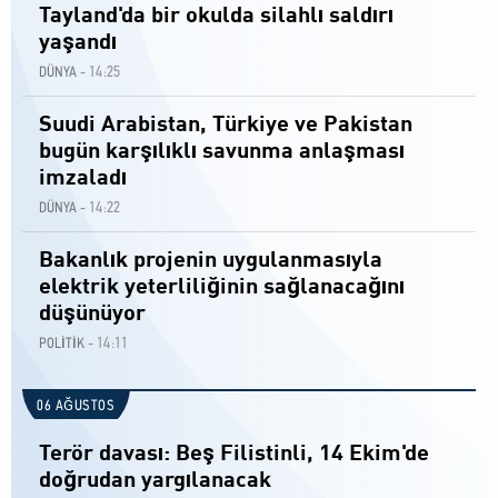
Tayland'da bir okulda silahlı saldırı
yaşandı
14:25
DÜNYA -
Suudi Arabistan, Türkiye ve Pakistan
bugün karşılıklı savunma anlaşması
imzaladı
14:22
DÜNYA -
Bakanlık projenin uygulanmasıyla
elektrik yeterliliğinin sağlanacağını
düşünüyor
14:11
POLİTİK -
06 AĞUSTOS
Terör davası: Beş Filistinli, 14 Ekim'de
doğrudan yargılanacak