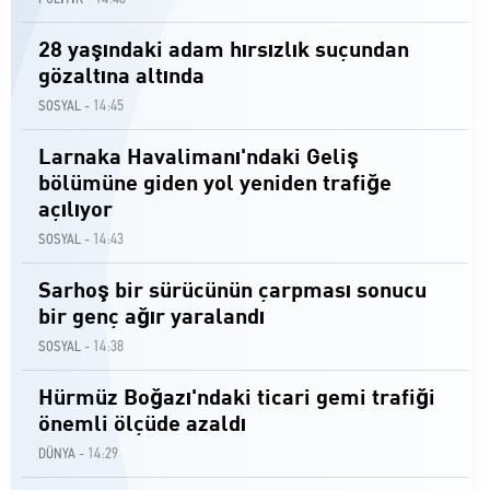
28 yaşındaki adam hırsızlık suçundan
gözaltına altında
14:45
SOSYAL -
Larnaka Havalimanı'ndaki Geliş
bölümüne giden yol yeniden trafiğe
açılıyor
14:43
SOSYAL -
Sarhoş bir sürücünün çarpması sonucu
bir genç ağır yaralandı
14:38
SOSYAL -
Hürmüz Boğazı'ndaki ticari gemi trafiği
önemli ölçüde azaldı
14:29
DÜNYA -