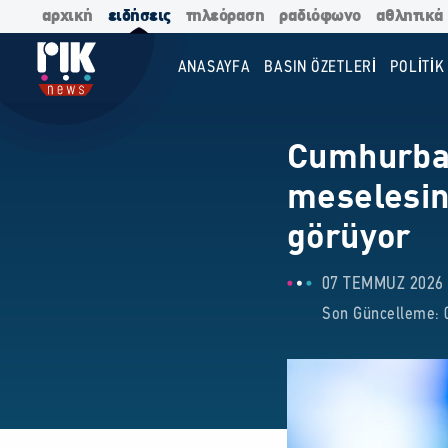
αρχική
ειδήσεις
τηλεόραση
ραδιόφωνο
αθλητικά
ANASAYFA
BASIN ÖZETLERİ
POLİTİK
Cumhurbaş
meselesin
görüyor
07 TEMMUZ 2026 
Son Güncelleme: 