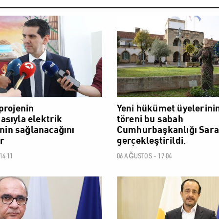
POLİTİK
projenin
Yeni hükümet üyelerini
sıyla elektrik
töreni bu sabah
inin sağlanacağını
Cumhurbaşkanlığı Sara
r
gerçekleştirildi.
14:11
06 AĞUSTOS - 17:04
POLİTİK