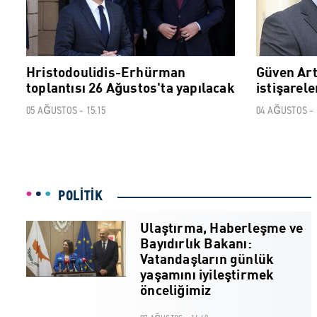
Hristodoulidis-Erhürman
Güven Artt
toplantısı 26 Ağustos'ta yapılacak
istişarel
05 AĞUSTOS - 15:15
04 AĞUSTOS - 
POLİTİK
Ulaştırma, Haberleşme ve
Bayıdırlık Bakanı:
Vatandaşların günlük
yaşamını iyileştirmek
önceliğimiz