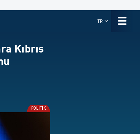
TR
ra Kıbrıs
nu
POLİTİK