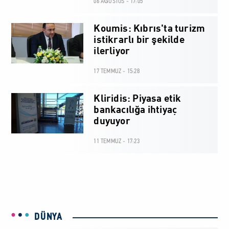
06 AĞUSTOS - 17:05
Koumis: Kıbrıs'ta turizm
istikrarlı bir şekilde
ilerliyor
17 TEMMUZ - 15:28
Kliridis: Piyasa etik
bankacılığa ihtiyaç
duyuyor
11 TEMMUZ - 17:23
DÜNYA