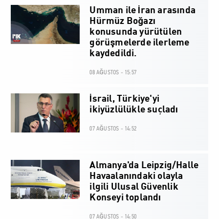
Umman ile İran arasında
Hürmüz Boğazı
konusunda yürütülen
görüşmelerde ilerleme
kaydedildi.
08 AĞUSTOS - 15:57
İsrail, Türkiye'yi
ikiyüzlülükle suçladı
07 AĞUSTOS - 14:52
Almanya'da Leipzig/Halle
Havaalanındaki olayla
ilgili Ulusal Güvenlik
Konseyi toplandı
07 AĞUSTOS - 14:50