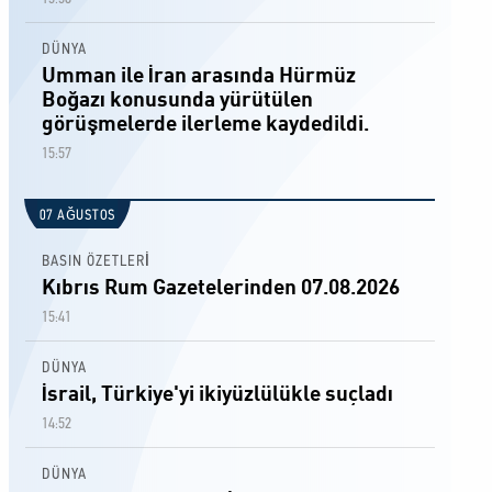
DÜNYA
Umman ile İran arasında Hürmüz
Boğazı konusunda yürütülen
görüşmelerde ilerleme kaydedildi.
15:57
07 AĞUSTOS
BASIN ÖZETLERİ
Kıbrıs Rum Gazetelerinden 07.08.2026
15:41
DÜNYA
İsrail, Türkiye'yi ikiyüzlülükle suçladı
14:52
DÜNYA