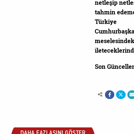
netleşip net
tahmin edemey
Türkiye
Cumhurbaşkanı
meselesindeki
ileteceklerin
Son Güncelle
DAHA FAZLASINI GÖSTER