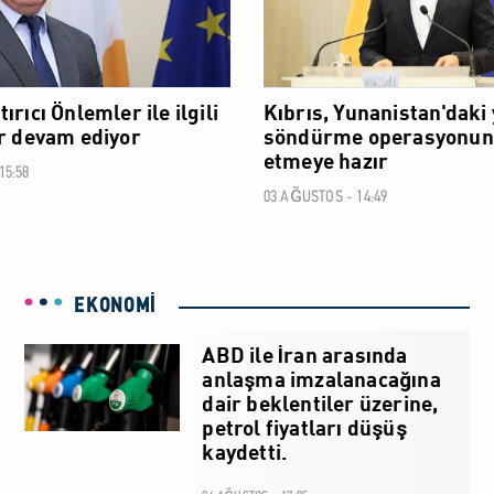
ırıcı Önlemler ile ilgili
Kıbrıs, Yunanistan'daki
er devam ediyor
söndürme operasyonun
etmeye hazır
15:58
03 AĞUSTOS - 14:49
EKONOMİ
ABD ile İran arasında
anlaşma imzalanacağına
dair beklentiler üzerine,
petrol fiyatları düşüş
kaydetti.