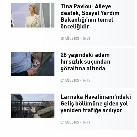
Tina Pavlou: Aileye
destek, Sosyal Yardım
Bakanlığı’nın temel
önceliğidir
08 AĞUSTOS - 15:58
28 yaşındaki adam
hırsızlık suçundan
gözaltına altında
07 AĞUSTOS - 14:45
Larnaka Havalimanı'ndaki
Geliş bölümüne giden yol
yeniden trafiğe açılıyor
07 AĞUSTOS - 14:43