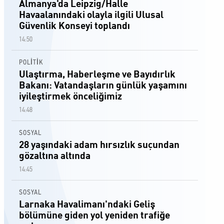
Almanya'da Leipzig/Halle
Havaalanındaki olayla ilgili Ulusal
Güvenlik Konseyi toplandı
14:50
POLİTİK
Ulaştırma, Haberleşme ve Bayıdırlık
Bakanı: Vatandaşların günlük yaşamını
iyileştirmek önceliğimiz
14:48
SOSYAL
28 yaşındaki adam hırsızlık suçundan
gözaltına altında
14:45
SOSYAL
Larnaka Havalimanı'ndaki Geliş
bölümüne giden yol yeniden trafiğe