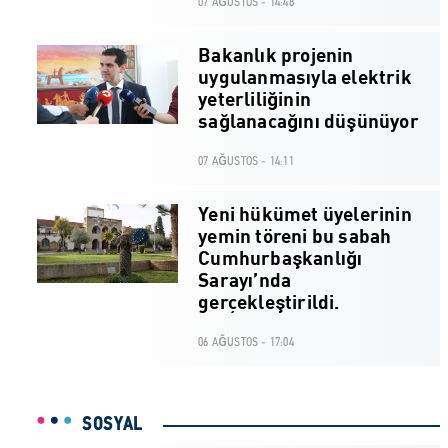
07 AĞUSTOS - 14:48
Bakanlık projenin
uygulanmasıyla elektrik
yeterliliğinin
sağlanacağını düşünüyor
07 AĞUSTOS - 14:11
Yeni hükümet üyelerinin
yemin töreni bu sabah
Cumhurbaşkanlığı
Sarayı’nda
gerçekleştirildi.
06 AĞUSTOS - 17:04
SOSYAL