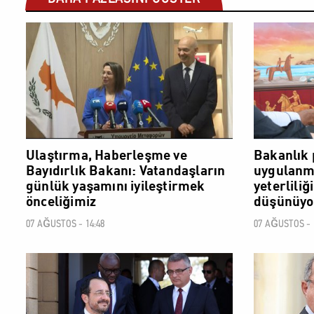
POLİTİK
Ulaştırma, Haberleşme ve
Bakanlık 
Bayıdırlık Bakanı: Vatandaşların
uygulanma
günlük yaşamını iyileştirmek
yeterliliğ
önceliğimiz
düşünüyo
07 AĞUSTOS - 14:48
07 AĞUSTOS - 
POLİTİK