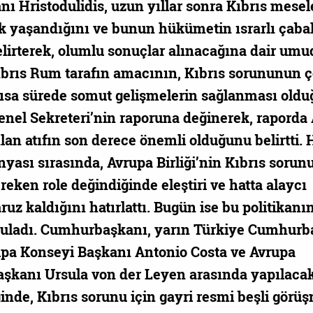
 Hristodulidis, uzun yıllar sonra Kıbrıs mese
lik yaşandığını ve bunun hükümetin ısrarlı çaba
elirterek, olumlu sonuçlar alınacağına dair um
 Kıbrıs Rum tarafın amacının, Kıbrıs sorununun
ısa sürede somut gelişmelerin sağlanması old
enel Sekreteri’nin raporuna değinerek, raporda
ılan atıfın son derece önemli olduğunu belirtti. 
ası sırasında, Avrupa Birliği’nin Kıbrıs sorun
eken role değindiğinde eleştiri ve hatta alaycı
uz kaldığını hatırlattı. Bugün ise bu politikanı
rguladı. Cumhurbaşkanı, yarın Türkiye Cumhurb
pa Konseyi Başkanı Antonio Costa ve Avrupa
şkanı Ursula von der Leyen arasında yapılaca
de, Kıbrıs sorunu için gayri resmi beşli görü