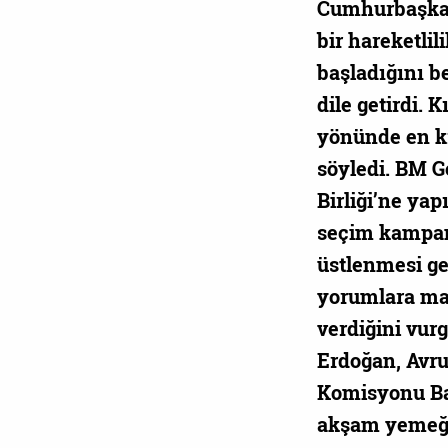
Cumhurbaşkanı
bir hareketli
başladığını b
dile getirdi.
yönünde en k
söyledi. BM G
Birliği’ne yap
seçim kampany
üstlenmesi ger
yorumlara mar
verdiğini vu
Erdoğan, Avru
Komisyonu Ba
akşam yemeğin