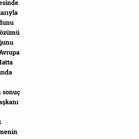
lesinde
larıyla
udunu
 çözümü
uğunu
 Avrupa
Hatta
unda
n sonuç
aşkanı
k
şmenin