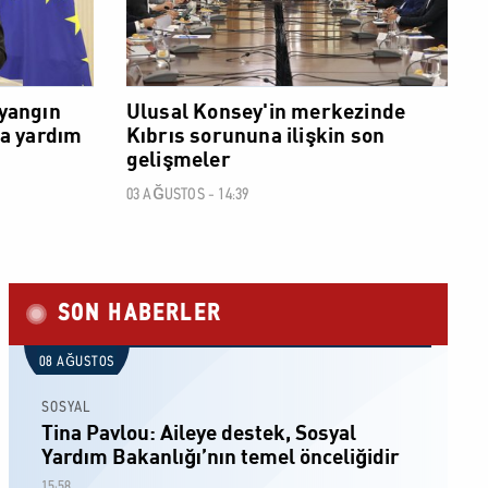
 yangın
Ulusal Konsey'in merkezinde
a yardım
Kıbrıs sorununa ilişkin son
gelişmeler
03 AĞUSTOS - 14:39
SON HABERLER
08 AĞUSTOS
SOSYAL
Tina Pavlou: Aileye destek, Sosyal
Yardım Bakanlığı’nın temel önceliğidir
15:58