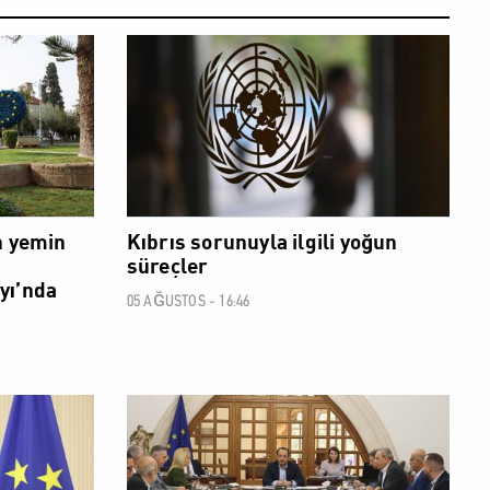
POLİTİK
POLİTİK
n yemin
Kıbrıs sorunuyla ilgili yoğun
süreçler
yı’nda
05 AĞUSTOS - 16:46
POLİTİK
POLİTİK