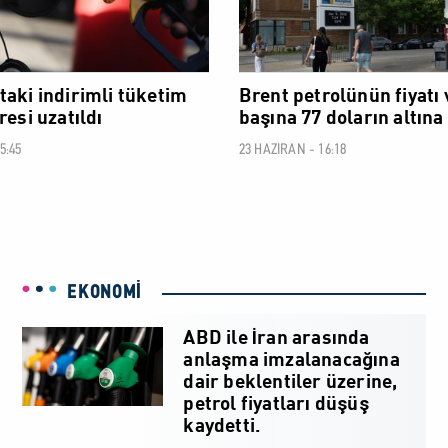
taki indirimli tüketim
Brent petrolünün fiyatı 
resi uzatıldı
başına 77 doların altına
5:45
23 HAZIRAN - 16:18
EKONOMİ
ABD ile İran arasında
anlaşma imzalanacağına
dair beklentiler üzerine,
petrol fiyatları düşüş
kaydetti.