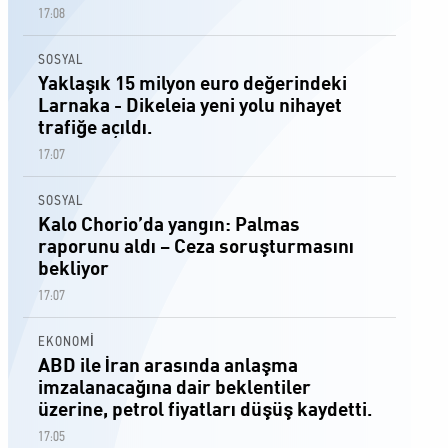
17:08
SOSYAL
Yaklaşık 15 milyon euro değerindeki
Larnaka - Dikeleia yeni yolu nihayet
trafiğe açıldı.
17:07
SOSYAL
Kalo Chorio’da yangın: Palmas
raporunu aldı – Ceza soruşturmasını
bekliyor
17:07
EKONOMİ
ABD ile İran arasında anlaşma
imzalanacağına dair beklentiler
üzerine, petrol fiyatları düşüş kaydetti.
17:05