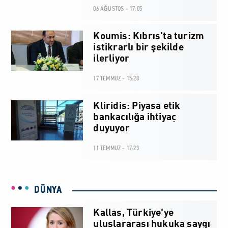
06 AĞUSTOS - 17:05
Koumis: Kıbrıs'ta turizm
istikrarlı bir şekilde
ilerliyor
17 TEMMUZ - 15:28
Kliridis: Piyasa etik
bankacılığa ihtiyaç
duyuyor
11 TEMMUZ - 17:23
DÜNYA
Kallas, Türkiye'ye
uluslararası hukuka saygı