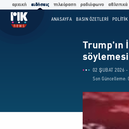
αρχική
ειδήσεις
τηλεόραση
ραδιόφωνο
αθλητικά
ANASAYFA
BASIN ÖZETLERİ
POLİTİK
Trump'ın 
söylemesi 
02 ŞUBAT 2026 - 
Son Güncelleme: 0