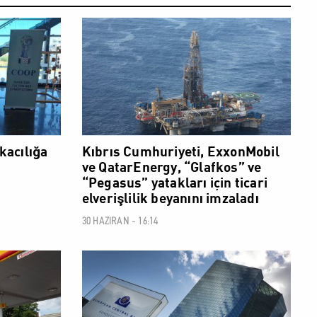
EKONOMİ
EKONOMİ
nkacılığa
Kıbrıs Cumhuriyeti, ExxonMobil
ve QatarEnergy, “Glafkos” ve
“Pegasus” yatakları için ticari
elverişlilik beyanını imzaladı
30 HAZIRAN - 16:14
EKONOMİ
EKONOMİ