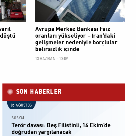
varil
Avrupa Merkez Bankası Faiz
 düştü
oranları yükseliyor – İran'daki
gelişmeler nedeniyle borçlular
belirsizlik içinde
13 HAZIRAN - 13:09
SON HABERLER
06 AĞUSTOS
SOSYAL
Terör davası: Beş Filistinli, 14 Ekim'de
doğrudan yargılanacak