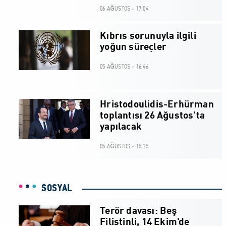
06 AĞUSTOS - 17:04
Kıbrıs sorunuyla ilgili
yoğun süreçler
05 AĞUSTOS - 16:46
Hristodoulidis-Erhürman
toplantısı 26 Ağustos'ta
yapılacak
05 AĞUSTOS - 15:15
SOSYAL
Terör davası: Beş
Filistinli, 14 Ekim'de