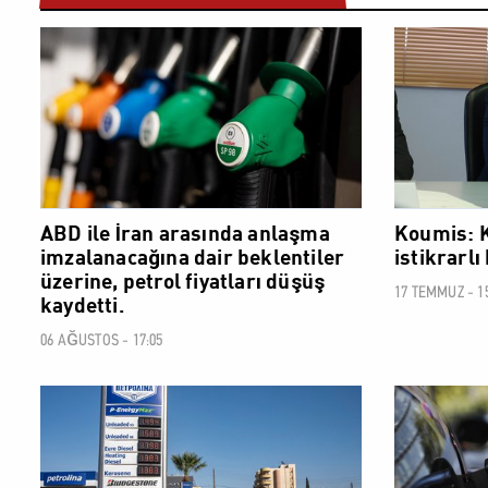
EKONOMİ
ABD ile İran arasında anlaşma
Koumis: K
imzalanacağına dair beklentiler
istikrarlı
üzerine, petrol fiyatları düşüş
17 TEMMUZ - 15
kaydetti.
06 AĞUSTOS - 17:05
EKONOMİ