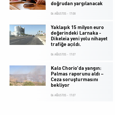
doğrudan yargılanacak
06 AĞUSTOS - 17:08
Yaklaşık 15 milyon euro
değerindeki Larnaka -
Dikeleia yeni yolu nihayet
trafiğe açıldı.
06 AĞUSTOS - 17:07
Kalo Chorio’da yangın:
Palmas raporunu aldı –
Ceza soruşturmasını
bekliyor
06 AĞUSTOS - 17:07