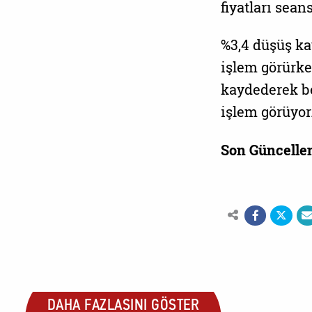
fiyatları sean
%3,4 düşüş ka
işlem görürken
kaydederek be
işlem görüyor
Son Güncelle
DAHA FAZLASINI GÖSTER