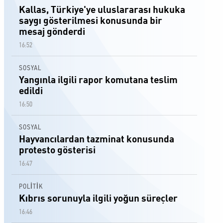
Kallas, Türkiye'ye uluslararası hukuka
saygı gösterilmesi konusunda bir
mesaj gönderdi
16:52
SOSYAL
Yangınla ilgili rapor komutana teslim
edildi
16:50
SOSYAL
Hayvancılardan tazminat konusunda
protesto gösterisi
16:47
POLİTİK
Kıbrıs sorunuyla ilgili yoğun süreçler
16:46