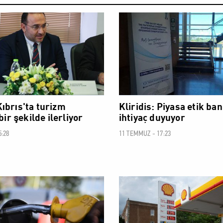
EKONOMİ
ıbrıs'ta turizm
Kliridis: Piyasa etik ba
 bir şekilde ilerliyor
ihtiyaç duyuyor
:28
11 TEMMUZ - 17:23
EKONOMİ