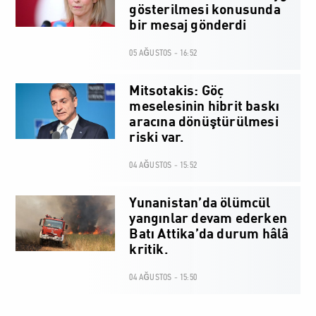
gösterilmesi konusunda
bir mesaj gönderdi
05 AĞUSTOS - 16:52
Mitsotakis: Göç
meselesinin hibrit baskı
aracına dönüştürülmesi
riski var.
04 AĞUSTOS - 15:52
Yunanistan’da ölümcül
yangınlar devam ederken
Batı Attika’da durum hâlâ
kritik.
04 AĞUSTOS - 15:50