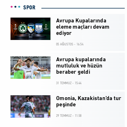
SPOR
Avrupa Kupalarında
eleme maçları devam
ediyor
05 AĞUSTOS - 16:54
Avrupa kupalarında
mutluluk ve hüzün
beraber geldi
31 TEMMUZ - 15:44
Omonia, Kazakistan'da tur
peşinde
29 TEMMUZ - 11:58