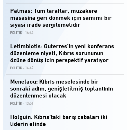
Palmas: Tüm taraflar, müzakere
masasına geri dönmek için samimi bir
siyasi irade sergilemelidir
14:44
POLİTİK -
Letimbiotis: Guterres’in yeni konferans
düzenleme niyeti, Kıbrıs sorununun
özüne dönüş için perspektif yaratıyor
14:42
POLİTİK -
Menelaou: Kıbrıs meselesinde bir
sonraki adım, genişletilmiş toplantının
düzenlenmesi olacak
13:51
POLİTİK -
Holguin: Kıbrıs’taki barış çabaları iki
liderin elinde