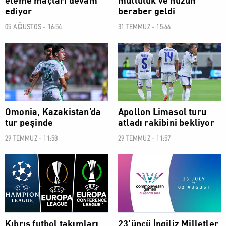
eleme maçları devam
mutluluk ve hüzün
ediyor
beraber geldi
05 AĞUSTOS - 16:54
31 TEMMUZ - 15:44
SPOR
SPOR
Omonia, Kazakistan'da
Apollon Limasol turu
tur peşinde
atladı rakibini bekliyor
29 TEMMUZ - 11:58
29 TEMMUZ - 11:57
SPOR
SPOR
Kıbrıs futbol takımları
23’üncü İngiliz Milletler