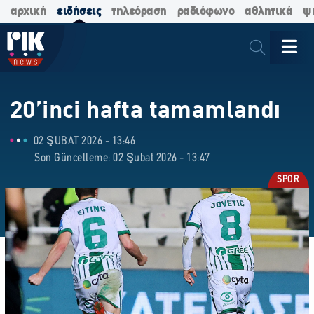
αρχική
ειδήσεις
τηλεόραση
ραδιόφωνο
αθλητικά
ψ
20’inci hafta tamamlandı
02 ŞUBAT 2026 - 13:46
Son Güncelleme: 02 Şubat 2026 - 13:47
SPOR