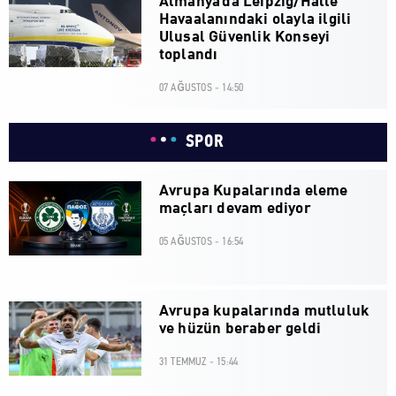
Almanya'da Leipzig/Halle
Havaalanındaki olayla ilgili
Ulusal Güvenlik Konseyi
toplandı
07 AĞUSTOS - 14:50
SPOR
Avrupa Kupalarında eleme
maçları devam ediyor
05 AĞUSTOS - 16:54
Avrupa kupalarında mutluluk
ve hüzün beraber geldi
31 TEMMUZ - 15:44