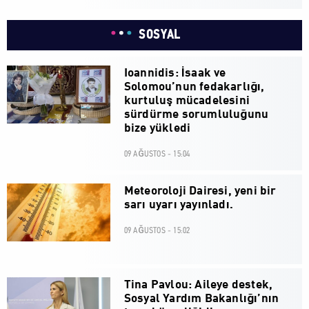
SOSYAL
Ioannidis: İsaak ve
Solomou’nun fedakarlığı,
kurtuluş mücadelesini
sürdürme sorumluluğunu
bize yükledi
09 AĞUSTOS - 15:04
Meteoroloji Dairesi, yeni bir
sarı uyarı yayınladı.
09 AĞUSTOS - 15:02
Tina Pavlou: Aileye destek,
Sosyal Yardım Bakanlığı’nın