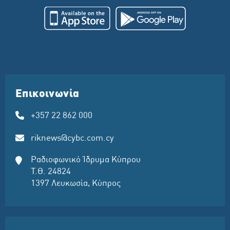
Επικοινωνία
+357 22 862 000
riknews@cybc.com.cy
Ραδιοφωνικό Ίδρυμα Κύπρου
Τ.Θ. 24824
1397 Λευκωσία, Κύπρος