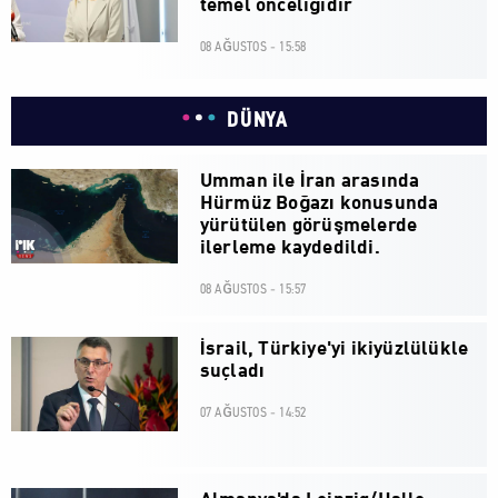
temel önceliğidir
08 AĞUSTOS - 15:58
DÜNYA
Umman ile İran arasında
Hürmüz Boğazı konusunda
yürütülen görüşmelerde
ilerleme kaydedildi.
08 AĞUSTOS - 15:57
İsrail, Türkiye'yi ikiyüzlülükle
suçladı
07 AĞUSTOS - 14:52