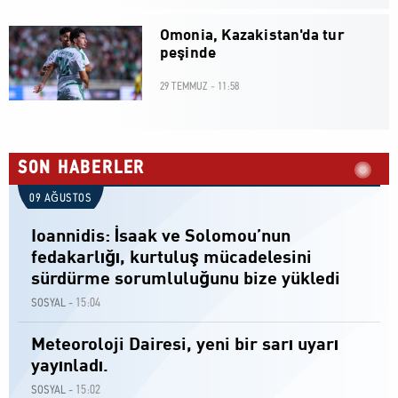
Omonia, Kazakistan'da tur
peşinde
29 TEMMUZ - 11:58
SON HABERLER
09 AĞUSTOS
Ioannidis: İsaak ve Solomou’nun
fedakarlığı, kurtuluş mücadelesini
sürdürme sorumluluğunu bize yükledi
15:04
SOSYAL -
Meteoroloji Dairesi, yeni bir sarı uyarı
yayınladı.
15:02
SOSYAL -