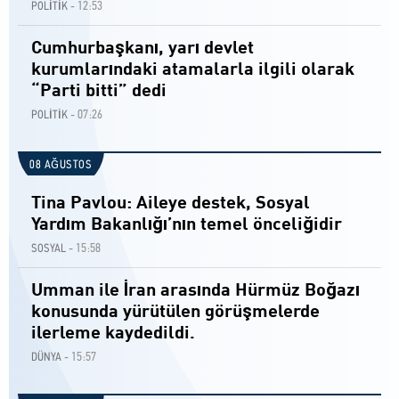
12:53
POLİTİK -
Cumhurbaşkanı, yarı devlet
kurumlarındaki atamalarla ilgili olarak
“Parti bitti” dedi
07:26
POLİTİK -
08 AĞUSTOS
Tina Pavlou: Aileye destek, Sosyal
Yardım Bakanlığı’nın temel önceliğidir
15:58
SOSYAL -
Umman ile İran arasında Hürmüz Boğazı
konusunda yürütülen görüşmelerde
ilerleme kaydedildi.
15:57
DÜNYA -