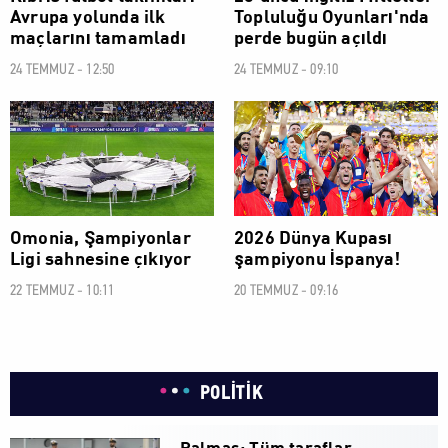
Avrupa yolunda ilk
Topluluğu Oyunları'nda
maçlarını tamamladı
perde bugün açıldı
24 TEMMUZ - 12:50
24 TEMMUZ - 09:10
SPOR
SPOR
Omonia, Şampiyonlar
2026 Dünya Kupası
Ligi sahnesine çıkıyor
şampiyonu İspanya!
22 TEMMUZ - 10:11
20 TEMMUZ - 09:16
POLİTİK