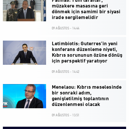
Palmas: Tüm taraflar,
müzakere masasına geri
dönmek için samimi bir siyasi
irade sergilemelidir
09 AĞUSTOS - 14:44
Letimbiotis: Guterres’in yeni
konferans düzenleme niyeti,
Kıbrıs sorununun özüne dönüş
için perspektif yaratıyor
09 AĞUSTOS - 14:42
Menelaou: Kıbrıs meselesinde
bir sonraki adım,
genişletilmiş toplantının
düzenlenmesi olacak
09 AĞUSTOS - 13:51