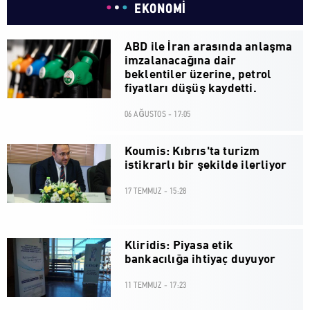
EKONOMİ
ABD ile İran arasında anlaşma
imzalanacağına dair
beklentiler üzerine, petrol
fiyatları düşüş kaydetti.
06 AĞUSTOS - 17:05
Koumis: Kıbrıs'ta turizm
istikrarlı bir şekilde ilerliyor
17 TEMMUZ - 15:28
Kliridis: Piyasa etik
bankacılığa ihtiyaç duyuyor
11 TEMMUZ - 17:23