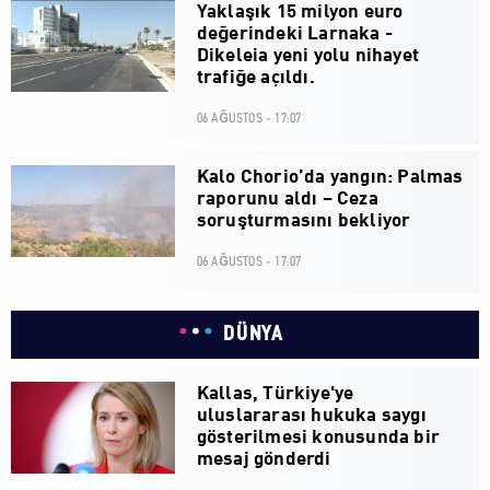
Yaklaşık 15 milyon euro
değerindeki Larnaka -
Dikeleia yeni yolu nihayet
trafiğe açıldı.
06 AĞUSTOS - 17:07
Kalo Chorio’da yangın: Palmas
raporunu aldı – Ceza
soruşturmasını bekliyor
06 AĞUSTOS - 17:07
DÜNYA
Kallas, Türkiye'ye
uluslararası hukuka saygı
gösterilmesi konusunda bir
mesaj gönderdi