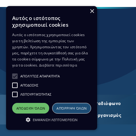
×
Αυτός ο ιστότοπος
χρησιμοποιεί cookies
Αυτός ο ιστότοπος χρησιμοποιεί cookies
για τη βελτίωση της εμπειρίας των
χρηστών. Χρησιμοποιώντας τον ιστότοπό
μας, παρέχετε τη συγκατάθεσή σας για όλα
τα cookies σύμφωνα με την Πολιτική μας
για τα cookies.
Διαβάστε περισσότερα
ΕΛΛΗΝΙΚΑ
TÜRKCE
ΑΠΟΛΎΤΩΣ ΑΠΑΡΑΊΤΗΤΑ
ΑΠΌΔΟΣΗΣ
ΛΕΙΤΟΥΡΓΙΚΌΤΗΤΑΣ
Αρχική
Ειδήσεις
Τηλεόραση
Ραδιόφωνο
ΑΠΟΔΟΧΉ ΌΛΩΝ
ΑΠΌΡΡΙΨΗ ΌΛΩΝ
Αθλητικά
Ψηφιακός Ηρόδοτος
Οργανισμός
ΕΜΦΆΝΙΣΗ ΛΕΠΤΟΜΕΡΕΙΏΝ