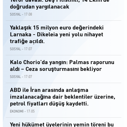
Terör davası: Beş Filistinli, 14 Ekim'de
doğrudan yargılanacak
17:08
SOSYAL -
Yaklaşık 15 milyon euro değerindeki
Larnaka - Dikeleia yeni yolu nihayet
trafiğe açıldı.
17:07
SOSYAL -
Kalo Chorio’da yangın: Palmas raporunu
aldı – Ceza soruşturmasını bekliyor
17:07
SOSYAL -
ABD ile İran arasında anlaşma
imzalanacağına dair beklentiler üzerine,
petrol fiyatları düşüş kaydetti.
17:05
EKONOMİ -
Yeni hükümet üyelerinin yemin töreni bu