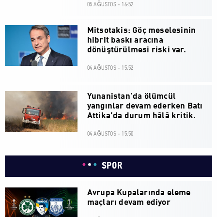
05 AĞUSTOS - 16:52
Mitsotakis: Göç meselesinin
hibrit baskı aracına
dönüştürülmesi riski var.
04 AĞUSTOS - 15:52
Yunanistan’da ölümcül
yangınlar devam ederken Batı
Attika’da durum hâlâ kritik.
04 AĞUSTOS - 15:50
SPOR
Avrupa Kupalarında eleme
maçları devam ediyor