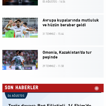
05 AĞUSTOS - 16:54
Avrupa kupalarında mutluluk
ve hüzün beraber geldi
31 TEMMUZ - 15:44
Omonia, Kazakistan'da tur
peşinde
29 TEMMUZ - 11:58
SON HABERLER
06 AĞUSTOS