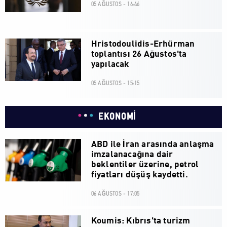
05 AĞUSTOS - 16:46
Hristodoulidis-Erhürman
toplantısı 26 Ağustos'ta
yapılacak
05 AĞUSTOS - 15:15
EKONOMİ
ABD ile İran arasında anlaşma
imzalanacağına dair
beklentiler üzerine, petrol
fiyatları düşüş kaydetti.
06 AĞUSTOS - 17:05
Koumis: Kıbrıs'ta turizm