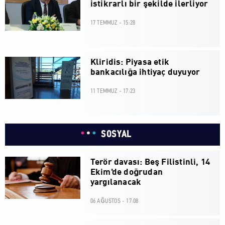
istikrarlı bir şekilde ilerliyor
17 TEMMUZ - 15:28
Kliridis: Piyasa etik
bankacılığa ihtiyaç duyuyor
11 TEMMUZ - 17:23
SOSYAL
Terör davası: Beş Filistinli, 14
Ekim'de doğrudan
yargılanacak
06 AĞUSTOS - 17:08